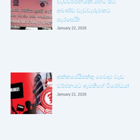
වැඩවර්ජනයක්.හෙට සිට
අඛණ්ඩ වැඩවැරුමකට
සැරසෙයි!
January 22, 2026
අක්කරෙයිපත්තු වෛද්‍ය වැඩ
වර්ජනයට ඇමතිගේ විරෝධය!
January 21, 2026