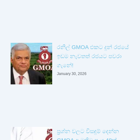
රනිල් GMOA එකට දුන් රජයේ
ඉඩම නැවතත් රජයට පවරා
ගැනේ!
January 30, 2026
ප්‍රශ්න වලට විසඳුම් දෙන්න