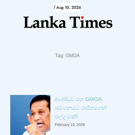
Skip
/
Aug 10, 2026
to
content
Tag: GMOA
Page
Page
ආණ්ඩුව සහ GMOA
ඝට්ටනයට රාජිතගෙන්
තල්ලුවක්!
February 10, 2026