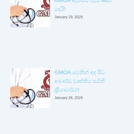
GMOA ඇමතිට පැය 48ක්
දෙයි!
January 29, 2026
GMOA වෙතින් අද සිට
අඛණ්ඩ වෘත්තීය සමිති
ක්‍රියාමාර්ග!
January 26, 2026