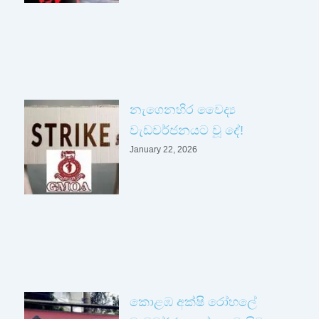
නැගෙනහිර වෛද්‍ය
වැඩවර්ජනයට වූ දේ!
January 22, 2026
කොළඹ අක්ෂි රෝහලේ