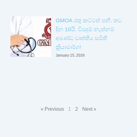
GMOA රතු කට්ටත් පනී. තව
දින 10යි. විසදුම් නැත්නම්
අඛණ්ඩ වෘත්තීය සමිති
ක්‍රියාමාර්ග!
January 15, 2026
« Previous
1
2
Next »