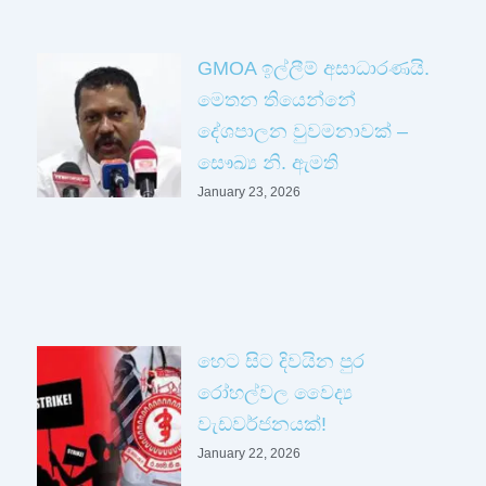
GMOA ඉල්ලීම් අසාධාරණයි.
මෙතන තියෙන්නේ
දේශපාලන වුවමනාවක් –
සෞඛ්‍ය නි. ඇමති
January 23, 2026
හෙට සිට දිවයින පුර
රෝහල්වල වෛද්‍ය
වැඩවර්ජනයක්!
January 22, 2026