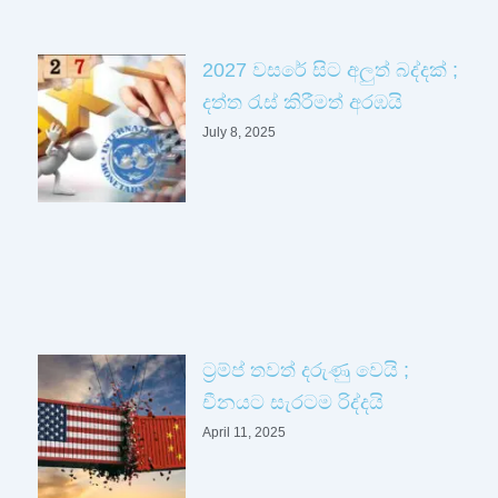
2027 වසරේ සිට අලුත් බද්දක් ;
දත්ත රැස් කිරීමත් අරඹයි
July 8, 2025
ට්‍රම්ප් තවත් දරුණු වෙයි ;
චීනයට සැරටම රිද්දයි
April 11, 2025