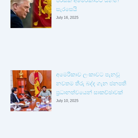
පිරිසක් අමෙරිකාවට යන්න
සැරසෙයි
July 16, 2025
අමෙරිකාව ලංකාවට පැනවූ
නවතම තීරු බද්ද ගැන ජනපති
ප්‍රධානත්වයෙන් සාකච්ඡාවක්
July 10, 2025