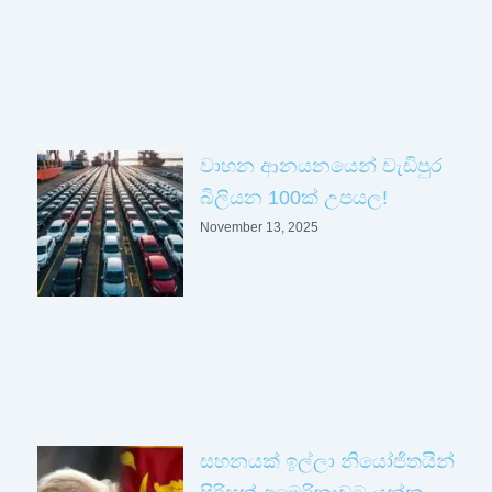
වාහන ආනයනයෙන් වැඩිපුර
බිලියන 100ක් උපයල!
November 13, 2025
සහනයක් ඉල්ලා නියෝජිතයින්