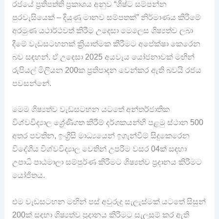
රජයේ ප්‍රතිපත්ති ප්‍රකාශය අනුව “ශිෂ්ට සම්පන්න
පුරවැසියෙක් – දියුණු මානව සම්පතක්” නිර්මාණය කිරීමේ
අරමුණ යථාර්ථවත් කිරීම උදෙසා මෙලෙස ශිෂ්‍යත්ව ලබා
දීමේ වැඩසටහනක් ක්‍රියාත්මක කිරීමට අපේක්ෂා කෙරෙන
බව සඳහන්. ඒ උදෙසා 2025 අයවැය යෝජනාවක් මඟින්
රුපියල් මිලියන 200ක ප්‍රතිපාදන වෙන්කර ඇති බවයි රජය
පවසන්නේ.
මෙම ශිෂ්‍යත්ව වැඩසටහන යටතේ අන්තර්ජාතික
විශ්වවිද්‍යාල ශ්‍රේණිගත කිරීම් දර්ශකයන්හි පළමු ස්ථාන 500
අතර පවතින, ඉංග්‍රීසි මාධ්‍යයෙන් ඉගැන්වීම් සිදුකෙරෙන
විදේශීය විශ්වවිද්‍යාල වෙතින් උපරිම වසර 04ක් සඳහා
උපාධි පාඨමාලා සම්පුර්ණ කිරීමට ශිෂ්‍යත්ව ප්‍රදානය කිරීමට
යෝජිතය.
එම වැඩසටහන මඟින් පස් අවුරුදු සැලැස්මක් යටතේ සිසුන්
200ක් සඳහා ශිෂ්‍යත්ව ප්‍රදානය කිරීමට සැලසුම් කර ඇති