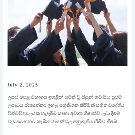
July 2, 2025
උසස් පෙළ විභාගය ඉහළින් සමත් වූ සිසුන් හට සිය ප්‍රථම
උපාධිය ජාත්‍යන්තර ඉහළ ශ්‍රේණිගත කිරීමක් සහිත විදේශීය
විශ්වවිද්‍යාලයක හැදෑරීම සඳහා අවශ්‍ය ශිෂ්‍යත්ව ලබා දීමේ
වැඩසටහනට කැබිනට් මණ්ඩල අනුමැතිය හිමිව තිබේ.