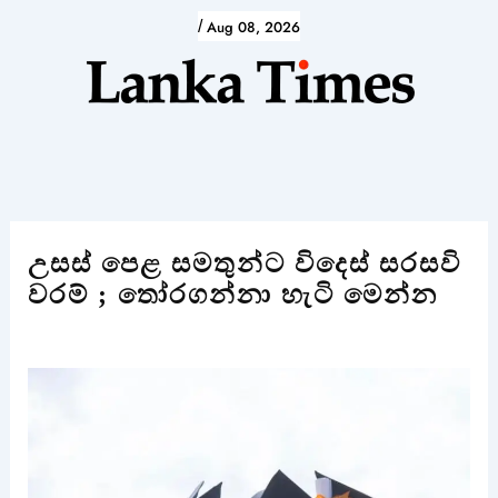
Skip
/
Aug 08, 2026
to
content
උසස් පෙළ සමතුන්ට විදෙස් සරසවි
වරම් ; තෝරගන්නා හැටි මෙන්න