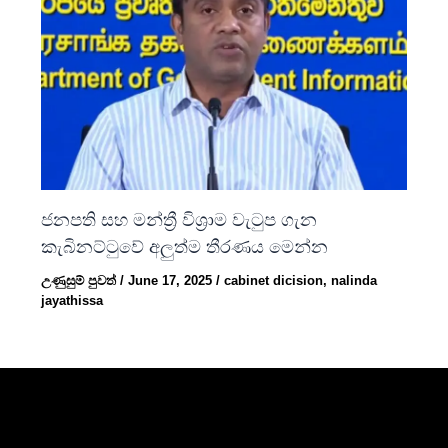
ජනපති සහ මන්ත්‍රී විශ්‍රාම වැටුප ගැන
කැබිනට්ටුවේ අලුත්ම තීරණය මෙන්න
උණුසුම් පුවත්
/
June 17, 2025
/
cabinet dicision
,
nalinda
jayathissa