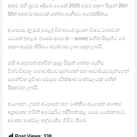
අතර, එහි ප්‍රථම අදියර යටතේ 2025 වසර සඳහා සිසුන් 20ත්
50ත් අතර සංඛ්‍යාවක් තෝරා ගැනීමට අපේක්ෂිතය.
අ.පො.ස. (උසස් පෙළ) විභාගයේ ප්‍රධාන විෂය ධාරාවන්
යටතේ ඉහළම ඉසෙඩ් අගය (z – score) සහිත සිසුන්ට මේ
සඳහා අයදුම් කිරීමට අවස්ථාව ලබා දෙනු ලබයි.
එකී අයදුම්පත් අතරින් සුදුසු සිසුන් තෝරා ගැනීම
විශ්වවිද්‍යාල මහාචාර්යවරුන්ගෙන් සහ ආචාර්යවරුන්ගෙන්
සමන්විත ප්‍රවීණ සම්මුඛ පරීක්ෂණ මණ්ඩලයක් මඟින්
සිදුකරනු ලබයි.
අධ්‍යාපන, උසස් අධ්‍යාපන සහ වෘත්තීය අධ්‍යාපන අමාත්‍ය
අග්‍රාමාත්‍ය හරිනි අමරසූරිය ඉදිරිපත් කළ මෙම යෝජනාවට
අමාත්‍ය මණ්ඩල අනුමැතිය හිමිව තිබේ.
Post Views:
338