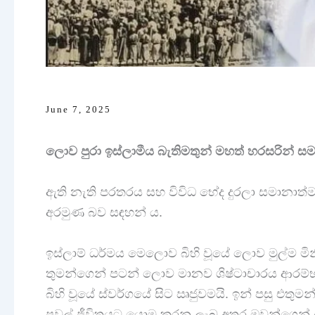
June 7, 2025
ලොව පුරා ඉස්ලාමීය බැතිමතුන් මහත් හරසරින් සම
ඇති නැති පරතරය සහ විවිධ භේද දුරලා සමානාත්ම
අරමුණ බව සඳහන් ය.
ඉස්ලාම් ධර්මය මෙලොව බිහි වූයේ ලොව මුල්ම මිනිස
තුමන්ගෙන් පටන් ලොව මානව ශිෂ්‍ටාචාරය ආරම්භ 
බිහි වූයේ ස්වර්ගයේ සිට ඍජුවමයි. ඉන් පසු එතුම
පවුල් ජීවිතයට යොමු කරනු ලැබු අතර ඔවුන්ගෙන් 