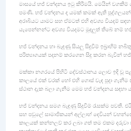
මාසයේ හජ් වන්දනය ඉටු කිරීමයි. මෙයින් වගකීම
පමණි. හජ් වන්දනය ද යමක් කමක් ඇති පුද්ගලයන් ඉ
අරාබියට යාමට සහ ඒමටත් එහි අවශ්‍ය වියදම් ස
යැපෙන්නන්ට අවශ්‍ය වියදමට මුදලුත් තිබේ නම් හ
හජ් වන්දනය හා බැඳුණූ සියලු සිදුවීම් ඉබ්‍රාහිම්
පරිත්‍යාගයක් පදනම් කරගෙන සිදු කරන බැවින් හජ
මක්කා නගරයේ පිහිටි දේවස්ථානය ලොව ඉදි වූ ප
කාලයේ එක් වරක් හෝ එහි ගොස් වැඳ පුදා ගැනීම සහ ඉබ
ස්ථාන දැක බලා ගැනීම මෙම හජ් වන්දනය සඳහා යෑ
හජ් වන්දනය සමග බැඳුණු සිදුවීම් රැසක්ම පවතී. 
සහ පවුලේ සාමාජිකයන් අල්ලාහ් දෙවියන් වහන්සේ
කාලයක් කන්නලව් කර ලබා ගත් තම එකම දරුවා 