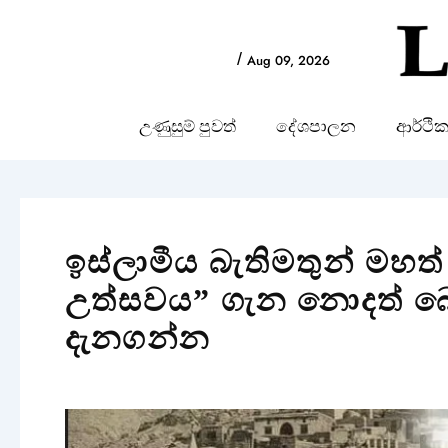
Skip
to
/
Aug 09, 2026
content
උණුසුම් පුවත්
දේශපාලන
ආර්ථි
ඉස්ලාමීය බැතිමතුන් මහත
උත්සවය” ගැන නොදත් බ
දැනගන්න