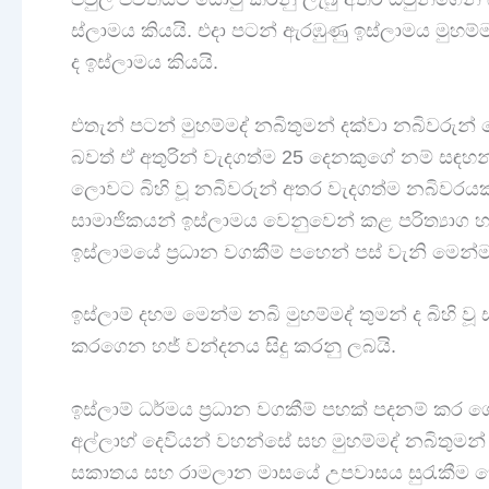
ස්ලාමය කියයි. එදා පටන් ඇරඹුණු ඉස්ලාමය මුහම
ද ඉස්ලාමය කියයි.
එතැන් පටන් මුහම්මද් නබිතුමන් දක්වා නබිවරුන් 
බවත් ඒ අතුරින් වැදගත්ම 25 දෙනකුගේ නම් සඳහ
ලොවට බිහි වූ නබිවරුන් අතර වැදගත්ම නබිවරයකු
සාමාජිකයන් ඉස්ලාමය වෙනුවෙන් කළ පරිත්‍යාග හා බ
ඉස්ලාමයේ ප්‍රධාන වගකීම් පහෙන් පස් වැනි මෙන්
ඉස්ලාම් දහම මෙන්ම නබි මුහම්මද් තුමන් ද බිහි වූ 
කරගෙන හජ් වන්දනය සිදු කරනු ලබයි.
ඉස්ලාම් ධර්මය ප්‍රධාන වගකීම් පහක් පදනම් කර ගෙන
අල්ලාහ් දෙවියන් වහන්සේ සහ මුහම්මද් නබිතුමන් 
සකාතය සහ රාමලාන මාසයේ උපවාසය සුරැකීම 