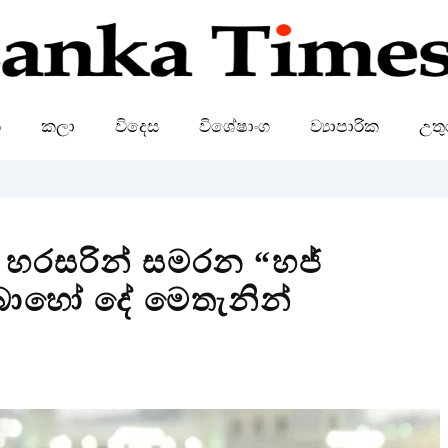
ක
කලා
විදෙස
විශේෂාංග
ව්‍යාපාරික
උතු
් හරසරින් සමරන “හජ්
ොහෝ දේ මෙතැනින්