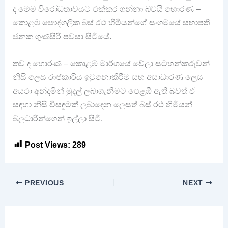
ද මෙම විරෝධතාවයට එක්කර ගන්නා බවයි හොරණ –
කොළඹ පෞද්ගලික බස් රථ හිමියන්ගේ සංගමයේ සභාපති
ජනක ගුණසිරි පවසා සිටියේ.
තව ද හොරණ – කොළඹ මාර්ගයේ වේලා සටහන්කරුවන්
නිසි ලෙස රාජකාරිය ඉටුනොකිරීම සහ අසාධාරණ ලෙස
අයථා අන්දමින් මුදල් ලබාගැනීමට පෙළඹී ඇති බවත් ඒ
සඳහා නිසි විසඳුමක් ලබාදෙන ලෙසත් බස් රථ හිමියන්
බලධාරීන්ගෙන් ඉල්ලා සිටී.
Post Views:
289
PREVIOUS
NEXT