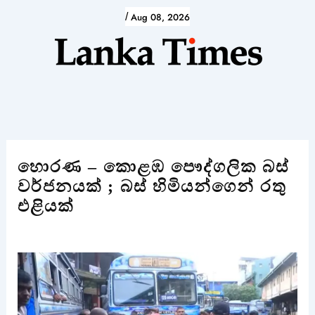
Skip
/
Aug 08, 2026
to
content
හොරණ – කොළඹ පෞද්ගලික බස්
වර්ජනයක් ; බස් හිමියන්ගෙන් රතු
එළියක්