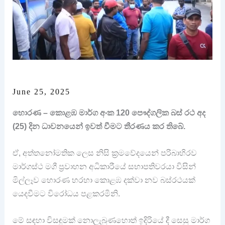
June 25, 2025
හොරණ – කොළඹ මාර්ග අංක 120 පෞද්ගලික බස් රථ අද
(25) දින ධාවනයෙන් ඉවත් වීමට තීරණය කර තිබේ.
ඒ, අත්තනෝමතික ලෙස නිසි ක්‍රමවේදයෙන් පරිබාහිරව
මාර්ගස්ථ මගී ප්‍රවාහන අධිකාරීයේ සභාපතිවරයා විසින්
මිල්ලෑව හොරණ හරහා කොළඹ දක්වා නව බස්රථයක්
යෙදවීමට විරෝධය පළකරමිනි.
මේ සඳහා විසඳුමක් නොලැබුණහොත් ඉදිරියේ දී සෙසු මාර්ග