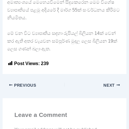
අමාත්‍යංශයේ මෙහෙයවීමෙන් සිදුකෙරෙන මෙම වි⁣⁣ශේෂ
ව්‍යාපෘතියේ පළමු අදියරේ දී මාර්ග 55ක් සංවර්ධනය කිරීමට
නියමිතය.
මේ වන විට ව්‍යාපෘතිය සඳහා රුපියල් බිලියන 14ක් වෙන්
කර ඇති අතර වැයවන සම්පූර්ණ මුදල ලෙස බිලියන 19ක්
ලෙස ගණන් බලා ඇත.
Post Views:
239
PREVIOUS
NEXT
Leave a Comment