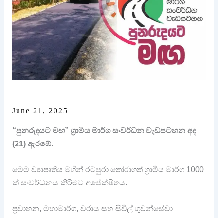
June 21, 2025
“පුනරුදයට මඟ” ග්‍රාමීය මාර්ග සංවර්ධන වැඩසටහන අද
(21) ඇරඹේ.
මෙම ව්‍යාපෘතිය මගින් රටපුරා තෝරාගත් ග්‍රාමීය මාර්ග 1000
ක් සංවර්ධනය කිරීමට අපේක්ෂිතය.
ප්‍රවාහන, මහාමාර්ග, වරාය සහ සිවිල් ගුවන්සේවා