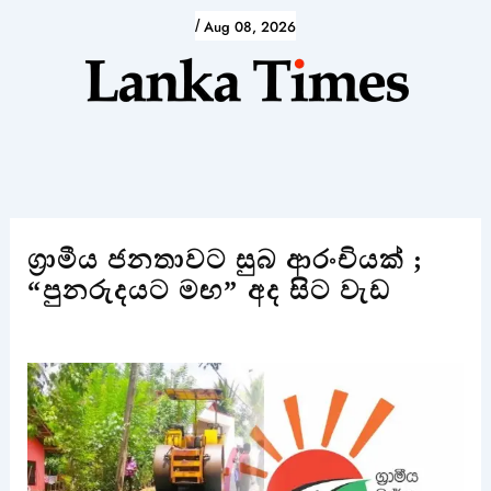
Skip
/
Aug 08, 2026
to
content
ග්‍රාමීය ජනතාවට සුබ ආරංචියක් ;
“පුනරුදයට මඟ” අද සිට වැඩ