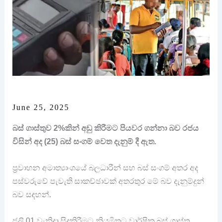
June 25, 2025
බස් ගාස්තුව 2%කින් අඩු කිරීමට පියවර ගන්නා බව රජය
විසින් අද (25) බස් සංගම් වෙත දැනුම් දී ඇත.
ප්‍රවාහන අමාත්‍යාංශයේ බලධාරීන් සහ බස් සංගම් අතර අද
පස්වරුවේ පැවැති සාකච්ඡාවක් අතරතුර මේ බව දැනුම්දුන්
බව සඳහන්.
ජුලි 01 වැනිදා සිදුකිරීමට නියමිතට වාර්ෂික බස් ගාස්තු