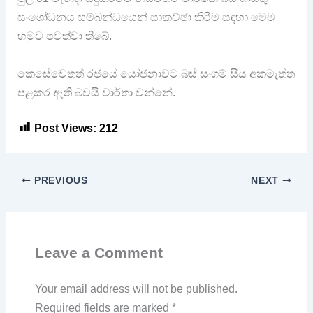
සංශෝධනය සම්බන්ධයෙන් සාකච්ඡා කිරීම සඳහා මෙම
හමුව පවත්වා තිබේ.
කෙසේවෙතත් රජයේ යෝජනාවට බස් සංගම් සිය අකමැත්ත
පළකර ඇති බවයි වාර්තා වන්නේ.
Post Views:
212
PREVIOUS
NEXT
Leave a Comment
Your email address will not be published.
Required fields are marked
*