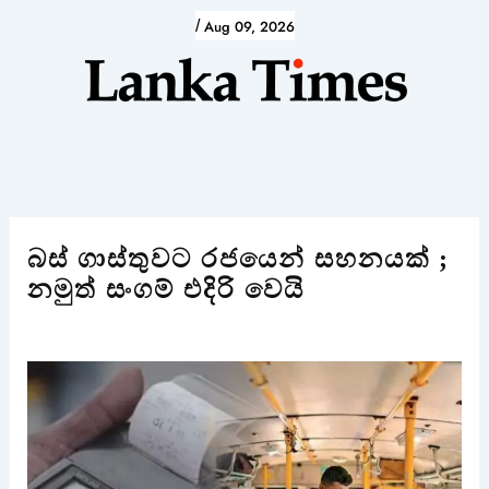
Skip
/
Aug 09, 2026
to
content
බස් ගාස්තුවට රජයෙන් සහනයක් ;
නමුත් සංගම් එදිරි වෙයි