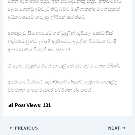
ගෙන ඇති අතර පසුව ඉන් සිව්දෙනෙකු සතුව නීතිවිරෝධී
ලෙස ගෙන්වූ දුම්වැටි තිබූ බවට මාලිගාකන්ද මහේස්ත්‍රාත්
අධිකරණයට කරුණු ඉදිරිපත් කර තිබේ.
අනතුරුව සිය භාරයට ගත් මුදලින් රුපියල් කෝටි 5ක්
නැවත ඔවුන්ට ලබා දී ඇති බවට ද මූලික විමර්ශනවලදී
අනාවරණය වී ඇති බව සඳහන්.
ඒ අනුව ඔවුන්ව ඊයේ දහවල් අත් අඩංගුවට ගෙන තිබිණි.
අපරාධ පරීක්ෂණ දෙපාර්තමේන්තුවේ සමූහ මංකොල්ල
විමර්ශන අංශය වැඩිදුර විමර්ශන සිදු කරයි.
Post Views:
131
PREVIOUS
NEXT