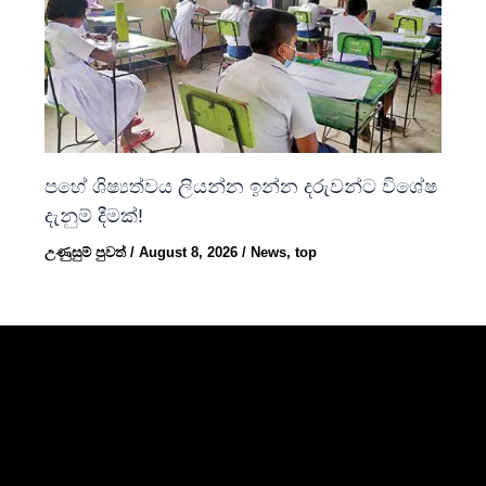
පහේ ශිෂ්‍යත්වය ලියන්න ඉන්න දරුවන්ට විශේෂ
දැනුම් දීමක්!
උණුසුම් පුවත්
/
August 8, 2026
/
News
,
top