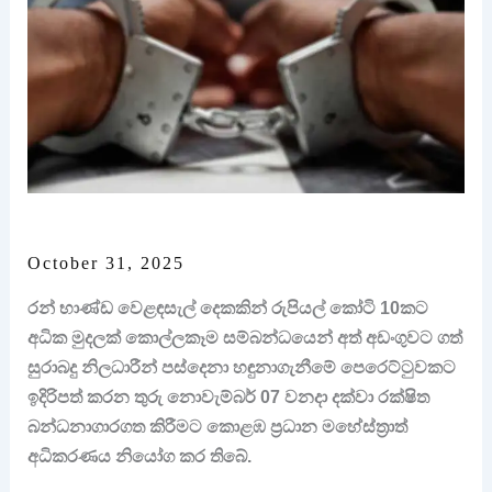
October 31, 2025
රන් භාණ්ඩ වෙළඳසැල් දෙකකින් රුපියල් කෝටි 10කට
අධික මුදලක් කොල්ලකෑම සම්බන්ධයෙන් අත් අඩංගුවට ගත්
සුරාබදු නිලධාරීන් පස්දෙනා හඳුනාගැනීමේ පෙරෙට්ටුවකට
ඉදිරිපත් කරන තුරු නොවැම්බර් 07 වනදා දක්වා රක්ෂිත
බන්ධනාගාරගත කිරීමට කොළඹ ප්‍රධාන මහේස්ත්‍රාත්
අධිකරණය නියෝග කර තිබේ.