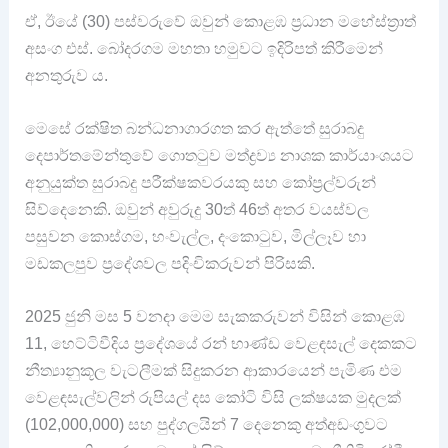
ඒ, ඊයේ (30) පස්වරුවේ ඔවුන් කොළඹ ප්‍රධාන මහේස්ත්‍රාත්
අසංග එස්. බෝදරගම මහතා හමුවට ඉදිරිපත් කිරීමෙන්
අනතුරුව ය.
මෙසේ රක්ෂිත බන්ධනාගාරගත කර ඇත්තේ සුරාබදු
දෙපාර්තමේන්තුවේ ගොතටුව මත්ද්‍රව්‍ය නාශක කාර්යාංශයට
අනුයුක්ත සුරාබදු පරීක්ෂකවරයකු සහ කෝප්‍රල්වරුන්
සිව්දෙනෙකි. ඔවුන් අවුරුදු 30ත් 46ත් අතර වයස්වල
පසුවන කොස්ගම, හංවැල්ල, දංකොටුව, මිල්ලෑව හා
මඩකලපුව ප්‍රදේශවල පදිංචිකරුවන් පිරිසකි.
2025 ජුනි මස 5 වනදා මෙම සැකකරුවන් විසින් කොළඹ
11, හෙට්ටිවීදිය ප්‍රදේශයේ රන් භාණ්ඩ වෙළඳසැල් දෙකකට
නීත්‍යානුකූල වැටලීමක් සිදුකරන ආකාරයෙන් පැමිණ එම
වෙළඳසැල්වලින් රුපියල් දස කෝටි විසි ලක්ෂයක මුදලක්
(102,000,000) සහ පුද්ගලයින් 7 දෙනෙකු අත්අඩංගුවට