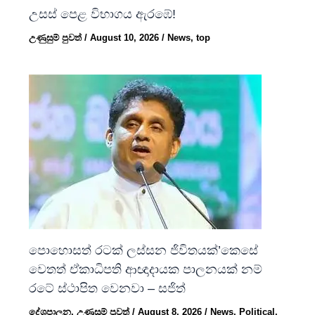
උසස් පෙළ විභාගය ඇරඹේ!
උණුසුම් පුවත්
/
August 10, 2026
/
News
,
top
පොහොසත් රටක් ලස්සන ජිවිතයක්’කෙසේ
වෙතත් ඒකාධිපති ආඥාදායක පාලනයක් නම්
රටේ ස්ථාපිත වෙනවා – සජිත්
දේශපාලන
,
උණුසුම් පුවත්
/
August 8, 2026
/
News
,
Political
,