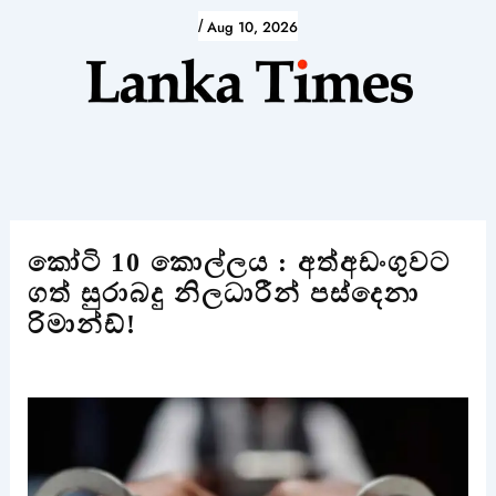
Skip
/
Aug 10, 2026
to
content
කෝටි 10 කොල්ලය : අත්අඩංගුවට
ගත් සුරාබදු නිලධාරීන් පස්දෙනා
රිමාන්ඩ්!