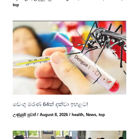
top
ඩෙංගු මරණ 64ක් දක්වා ඉහළට!
උණුසුම් පුවත්
/
August 8, 2026
/
health
,
News
,
top