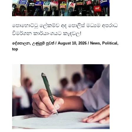
පොහොට්ටු ලේකම්ව අද පොලිස් මධ්‍යම අපරාධ
විමර්ශන කාර්යාංශයට කැඳවල!
දේශපාලන
,
උණුසුම් පුවත්
/
August 10, 2026
/
News
,
Political
,
top