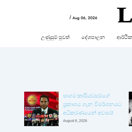
Skip
to
/
Aug 06, 2026
content
උණුසුම් පුවත්
දේශපාලන
ආර්ථි
Page
Page
Pa
සාගර කාරියවසම්ගේ
ප්‍රකාශය ගැන විමර්ශනයට
අධිකරණයෙන් අවසර!
August 6, 2026