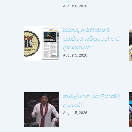
August 6, 2026
සිරකරු අයිතිවාසිකම්
සුරැකීමේ කමිටුවෙන් වාර
ප්‍රකාශනයක්!
August 5, 2026
නාමල්ගෙන් පොලිස්පතිට
උපදෙස්!
August 5, 2026