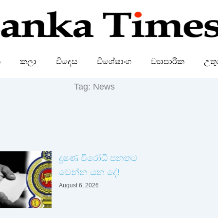
ක
කලා
විදෙස
විශේෂාංග
ව්‍යාපාරික
උතු
Tag: News
ge
Page
දුෂණ විරෝධී පනතට
වෙන්න යන දේ!
August 6, 2026