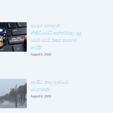
අවසර නොලත්
නීතිවිරෝධී අන්තර්ජාල සූදු
වෙබ් අඩවි 24ක් තහනම්
කරයි!
August 6, 2026
අද සිට කාලගුණයේ
වෙනසක්!
August 6, 2026