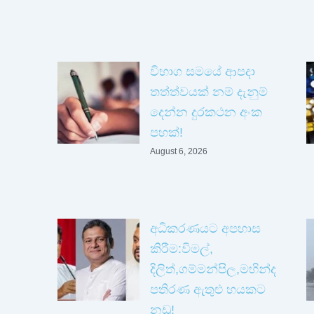
විභාග සමයේ ආපදා
තත්ත්වයක් නම් දැනුම්
දෙන්න දුරකථන අංක
පහක්!
August 6, 2026
අධිකරණයට අපහාස
කිරීම:විමල්,
දිලිත්,ගම්මන්පිල,මහින්ද
පතිරණ ඇතුළු හයකට
නඩු!