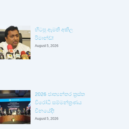
හිටපු ඇමති අකිල
රිමාන්ඩ්!
August 5, 2026
2026 ජාත්‍යන්තර ත්‍රස්ත
විරෝධී සම්මන්ත්‍රණය
චීනයේදී!
August 5, 2026