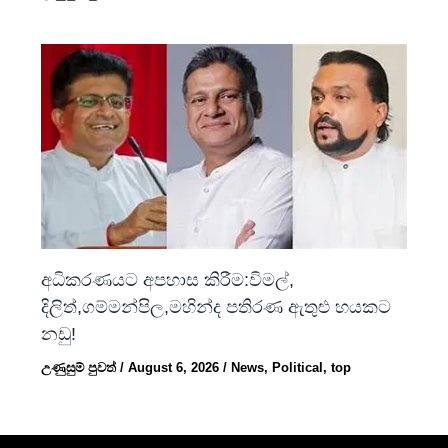
අධිකරණයට අපහාස කිරීම:විමල්,
දිලිත්,ගම්මන්පිල,මහින්ද පතිරණ ඇතුළු හයකට
නඩු!
උණුසුම් පුවත්
/
August 6, 2026
/
News
,
Political
,
top