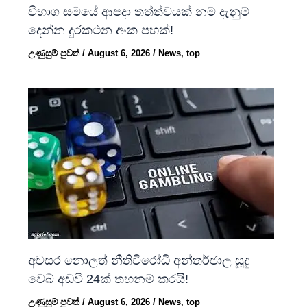
විභාග සමයේ ආපදා තත්ත්වයක් නම් දැනුම්
දෙන්න දුරකථන අංක පහක්!
උණුසුම් පුවත්
/
August 6, 2026
/
News
,
top
අවසර නොලත් නීතිවිරෝධී අන්තර්ජාල සූදු
වෙබ් අඩවි 24ක් තහනම් කරයි!
උණුසුම් පුවත්
/
August 6, 2026
/
News
,
top