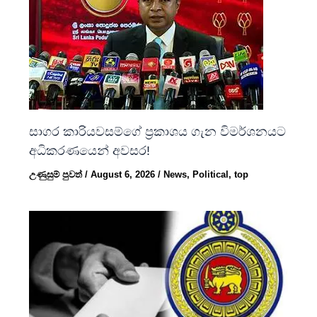
සාගර කාරියවසම්ගේ ප්‍රකාශය ගැන විමර්ශනයට
අධිකරණයෙන් අවසර!
උණුසුම් පුවත්
/
August 6, 2026
/
News
,
Political
,
top