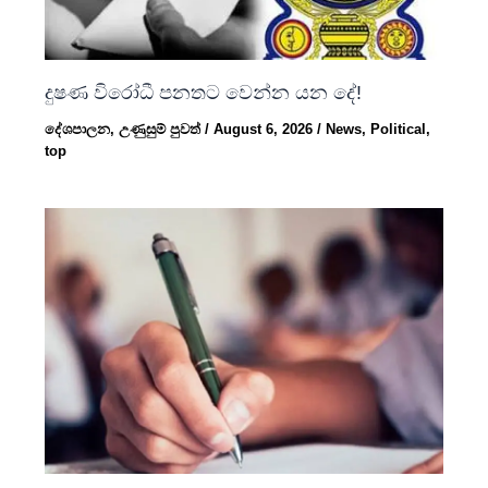
දුෂණ විරෝධී පනතට වෙන්න යන දේ!
දේශපාලන
,
උණුසුම් පුවත්
/
August 6, 2026
/
News
,
Political
,
top