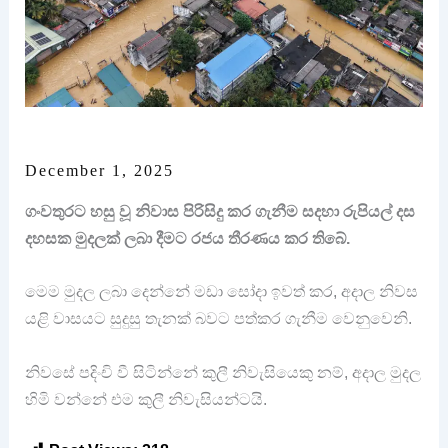
December 1, 2025
ගංවතුරට හසු වූ නිවාස පිරිසිදු කර ගැනීම සදහා රුපියල් දස
දහසක මුදලක් ලබා දීමට රජය තීරණය කර තිබේ.
මෙම මුදල ලබා දෙන්නේ මඩා සෝදා ඉවත් කර, අදාල නිවස
යළි වාසයට සුදුසු තැනක් බවට පත්කර ගැනීම වෙනුවෙනි.
නිවසේ පදිංචි වී සිටින්නේ කුලී නිවැසියෙකු නම්, අදාල මුදල
හිමි වන්නේ එම කුලී නිවැසියන්ටයි.