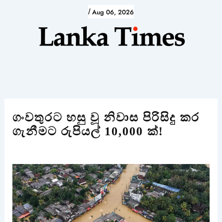
Skip
/
Aug 06, 2026
to
content
ගංවතුරට හසු වූ නිවාස පිරිසිදු කර
ගැනීමට රුපියල් 10,000 ක්!