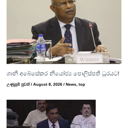
ශානි අබේසේකර නියෝජ්‍ය පොලිස්පති ධූරයට!
උණුසුම් පුවත්
/
August 8, 2026
/
News
,
top