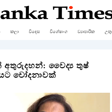
ක
කලා
විදෙස
විශේෂාංග
ව්‍යාපාරික
උතු
තුරුදහන්: වෛද්‍ය තුෂ්
සියට චෝදනාවක්