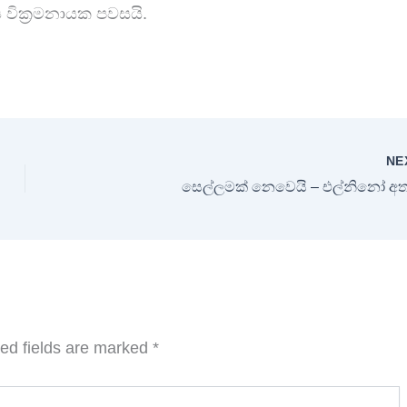
ය වික්‍රමනායක පවසයි.
NE
සෙල්ලමක් නෙවෙයි – එල්නිනෝ අත
ed fields are marked
*