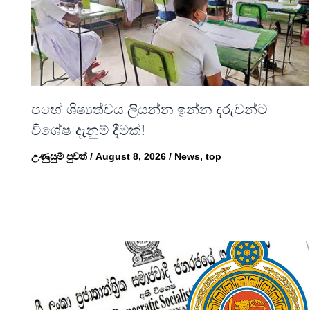
පහේ ශිෂ්‍යත්වය ලියන්න ඉන්න දරුවන්ට
විශේෂ දැනුම් දීමක්!
උණුසුම් පුවත්
/
August 8, 2026
/
News
,
top