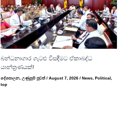
බන්ධනාගාර ගැටළු විසඳීමට ඒකාබද්ධ
යාන්ත්‍රණයක්!
දේශපාලන
,
උණුසුම් පුවත්
/
August 7, 2026
/
News
,
Political
,
top