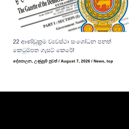
22 ආණ්ඩුක්‍රම ව්‍යවස්ථා සංශෝධන පනත්
කෙටුම්පත ගැසට් කෙරේ!
දේශපාලන
,
උණුසුම් පුවත්
/
August 7, 2026
/
News
,
top