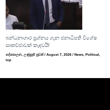
බන්ධනාගාර ප්‍රශ්නය ගැන ජනාධිපති විශේෂ
සාකච්ජාවක් කැඳවයි!
දේශපාලන
,
උණුසුම් පුවත්
/
August 7, 2026
/
News
,
Political
,
top