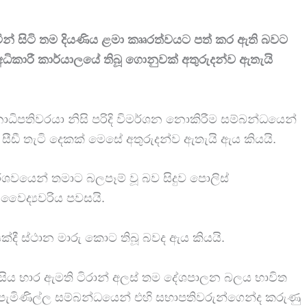
ින් සිටි තම දියණිය ළමා කෲරත්වයට පත් කර ඇති බවට
ධිකාරී කාර්යාලයේ තිබූ ගොනුවක් අතුරුදන්ව ඇතැයි
ථානාධිපතිවරයා නිසි පරිදි විමර්ශන නොකිරීම සම්බන්ධයෙන්
 සීඩී තැටි දෙකක් මෙසේ අතුරුදන්ව ඇතැයි ඇය කියයි.
ර්ශවයෙන් තමාට බලපෑම් වූ බව සිදුව පොලිස්
 වෛද්‍යවරිය පවසයි.
යක්දී ස්ථාන මාරු කොට තිබූ බවද ඇය කියයි.
ිය භාර ඇමති ටිරාන් අලස් තම දේශපාලන බලය භාවිත
ැමිණිල්ල සම්බන්ධයෙන් එහි සභාපතිවරුන්ගෙන්ද කරුණු