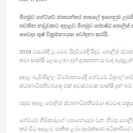
මීගමුව ගේට්වේ ජාත්‍යන්තර පාසලේ ඉගෙනුම ලබම
පවතින නඩුවකට අදාළව මීගමුව ජ්‍යෙෂ්ඨ පොලිස් අ
වෛද්‍ය තුෂ් වික්‍රමනායක චෝදනා කරයි.
2018 වසරේදී වූ මෙම සිදුවීමේදී සිදුව පොලිස් ස්
තමා සාක්ෂි ලෙස ලබා දුන් දුරකතන සංවාද ඇතුළත්
අදාළ පැමිණිල්ල විමර්ශනයේදී ගේට්වේ විදුහල් පා
ස්ථානාධිපතිවරයාද එක් අවස්ථාවක සාක්ෂි දුන් බව
පසුව අදාළ පොලිස් ස්ථානාධිපතිවරයා අවවාද පත්‍ර
ගේට්වේ හිමිකරුගේ සොහොයුරා වන හිටපු පොලිස
කර මීට අදාළව ජාතික ළමා ආරක්ෂණ අධිකාරියේ ප