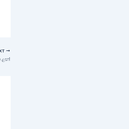
XT
 ළඟ!