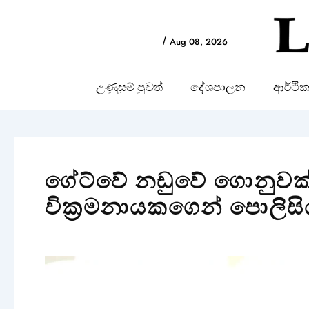
Skip
to
/
Aug 08, 2026
content
උණුසුම් පුවත්
දේශපාලන
ආර්ථි
ගේට්වේ නඩුවේ ගොනුවක් අ
වික්‍රමනායකගෙන් පොලි