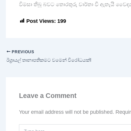
විමසා තිබූ බවට තොරතුරු වාර්තා වී ඇතැයි වෛද්‍
Post Views:
199
PREVIOUS
ඊශ්‍රායල් තානාපතිකමට වමෙන් විරෝධයක්!
Leave a Comment
Your email address will not be published.
Requir
Type