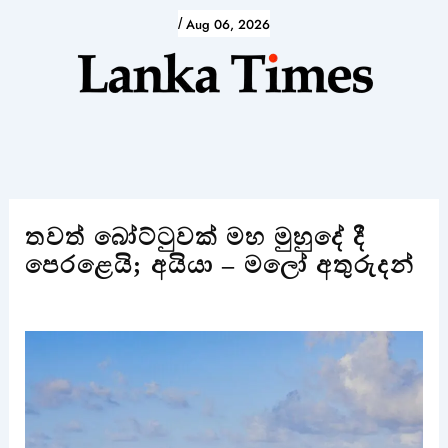
Skip
/
Aug 06, 2026
to
content
තවත් බෝට්ටුවක් මහ මුහුදේ දී
පෙරළෙයි; අයියා – මලෝ අතුරුදන්