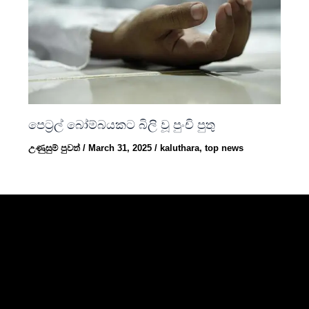
පෙට්‍රල් බෝම්බයකට බිලි වූ පුංචි පුතු
උණුසුම් පුවත්
/
March 31, 2025
/
kaluthara
,
top news