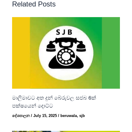
Related Posts
මාලිමාවට අත දුන් බේරුවල සජබ 6ක්
පක්ෂයෙන් දොට්ට
දේශපාලන
/
July 15, 2025
/
beruwala
,
sjb