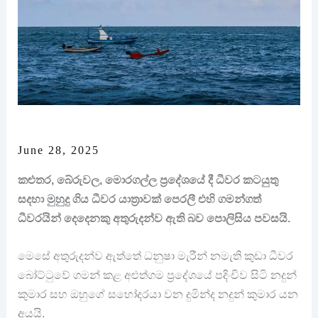
June 28, 2025
කළුතර, බේරුවල, මොරගල්ල ප්‍රදේශයේ දී ධීවර කටයුතු
සදහා මුහුදු ගිය ධීවර යාත්‍රාවක් පෙරලී එහි ගමන්ගත්
ධීවරයින් දෙදෙනකු අතුරුදන්ව ඇති බව පොලිසිය පවසයි.
මෙසේ අතුරුදන්ව ඇත්තේ ධනුෂා මැරීන් නමැති කුඩා ධීවර
බෝට්ටුවේ ගමන් කළ අළුත්ගම ප්‍රදේශයේ පදිංචිව සිටි නදුන්
කුමාර සහ ඔහුගේ සහෝදරයා වන දුමින්ද නදුන් කුමාර යන
අයයි.