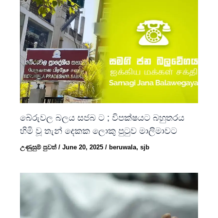
බේරුවල බලය සජබ ට ; විපක්ෂයට බහුතරය
හිමි වූ තැන් දෙකක ලොකු පුටුව මාලිමාවට
උණුසුම් පුවත්
/
June 20, 2025
/
beruwala
,
sjb