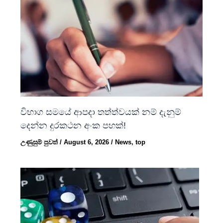
විභාග සමයේ ආපදා තත්ත්වයක් නම් දැනුම්
දෙන්න දුරකථන අංක පහක්!
උණුසුම් පුවත්
/
August 6, 2026
/
News
,
top