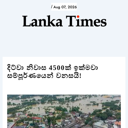
Skip
/
Aug 07, 2026
to
content
දිට්වා නිවාස 4500ක් ඉක්මවා
සම්පූර්ණයෙන් වනසයි!