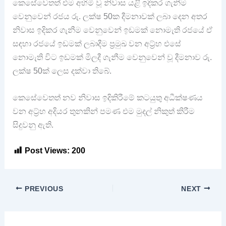
කෙසේවෙතත් එම අහිමි වූ නිවාස යළි ඉදිකර ගැනීම
වෙනුවෙන් රජය රු. ලක්ෂ 50ක දීමනාවක් ලබා දෙන අතර
නිවාස ඉදිකර ගැනීම වෙනුවෙන් ඉඩමක් නොමැති රජයේ ඒ
සඳහා රජයේ ඉඩමක් ලබාදීම ප්‍රමුඛ වන අට්‍ර්හ එසේ
නොමැති විට ඉඩමක් මිලදී ගැනීම වෙනුවෙන් වූ දීමනාව රු.
ලක්ෂ 50ක් ලෙස දක්වා තිබේ.
කෙසේවෙතත් නව නිවාස ඉදිකිරීමේ කටයුතු අධීක්ෂණය
වන අට්‍ර්හ අදියර තුනකින් පමණ එම මුදල් නිකුත් කිරීම
සිදුවනු ඇති.
Post Views:
200
PREVIOUS
NEXT