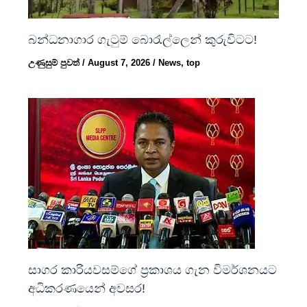
බන්ධනාගාර ගැටුම් බොරැල්ලෙන් කුරුවිටට!
උණුසුම් පුවත්
/
August 7, 2026
/
News
,
top
සාගර කාරියවසම්ගේ ප්‍රකාශය ගැන විමර්ශනයට
අධිකරණයෙන් අවසර!