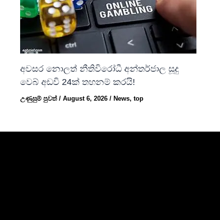
අවසර නොලත් නීතිවිරෝධී අන්තර්ජාල සූදු
වෙබ් අඩවි 24ක් තහනම් කරයි!
උණුසුම් පුවත්
/
August 6, 2026
/
News
,
top