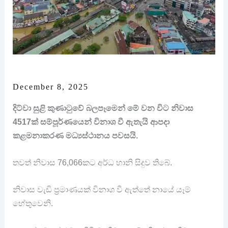
December 8, 2025
දිට්වා සුළි කුණාටුවේ බලපෑමෙන් මේ වන විට නිවාස
4517ක් සම්පූර්ණයෙන් විනාශ වී ඇතැයි ආපදා
කළමනාකරණ මධ්‍යස්ථානය පවසයි.
තවත් නිවාස 76,066කට අර්ධ හානි සිදුව තිබේ.
නිවාස වැඩි ප්‍රමාණයක් විනාශ වී ඇත්තේ නායේ යෑම්
හේතුවෙනි.