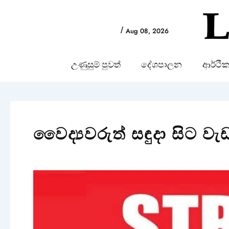
Skip
to
/
Aug 08, 2026
content
උණුසුම් පුවත්
දේශපාලන
ආර්ථි
වෛද්‍යවරුත් සඳුදා සිට ව