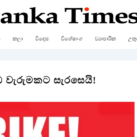
ක
කලා
විදෙස
විශේෂාංග
ව්‍යාපාරික
උතු
ැඩ වැරුමකට සැරසෙයි!