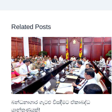
Related Posts
බන්ධනාගාර ගැටළු විසඳීමට ඒකාබද්ධ
යාන්ත්‍රණයක්!