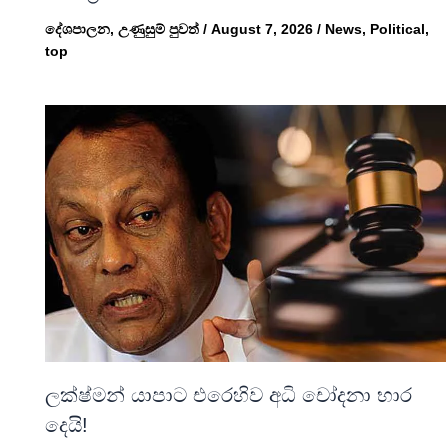
දේශපාලන
,
උණුසුම් පුවත්
/
August 7, 2026
/
News
,
Political
,
top
ලක්ෂ්මන් යාපාට එරෙහිව අධි චෝදනා භාර
දෙයි!