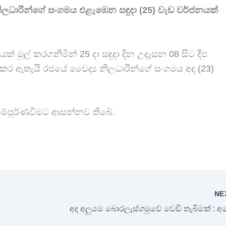
 නිලධාරීන්ගේ සංගමය එළැඹෙන සඳුදා (25) වැඩ වර්ජනයක්
ිපයක් මුල් කරගනිමින් 25 දා සඳුදා දින උදෑසන 08 සිට දීප
් කර ඇතැයි රජයේ වෛද්‍ය නිලධාරීන්ගේ සංගමය අද (23)
ම්පූර්ණවීමට ආසන්නව තිබේ.
NE