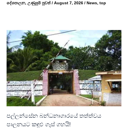
දේශපාලන
,
උණුසුම් පුවත්
/
August 7, 2026
/
News
,
top
පල්ලන්සේන බන්ධනාගාරයේ තත්ත්වය
පාලනයට කඳුළු ගෑස් ගහයි!