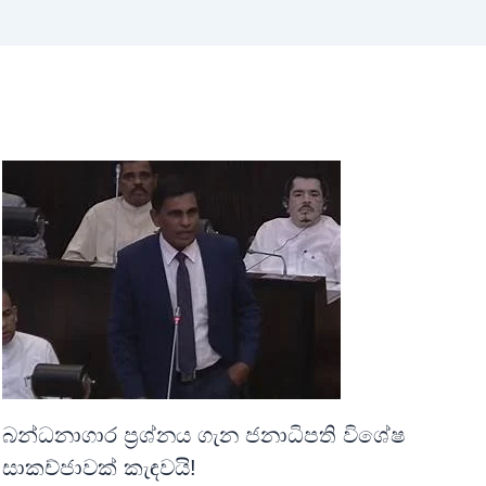
බන්ධනාගාර ප්‍රශ්නය ගැන ජනාධිපති විශේෂ
සාකච්ජාවක් කැඳවයි!