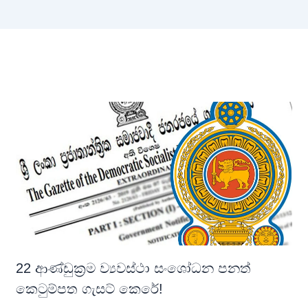
22 ආණ්ඩුක්‍රම ව්‍යවස්ථා සංශෝධන පනත්
කෙටුම්පත ගැසට් කෙරේ!