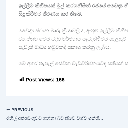
ඉල්ලීම් කිහිපයක් මුල් කරගනිමින් රජයේ වෛද්‍ය
සිදු කිරීමට තීරණය කර තිබේ.
වෛද්‍ය ස්ථාන මාරු ක්‍රියාවලිය, ඇතුළු ඉල්ලීම් කිහ
ව්‍යාප්තව මෙම වැඩ වර්ජනය පැවැත්වීමට සැලසුම
පැවැති මාධ්‍ය හමුවකදී ප්‍රකාශ කරනු ලැබීය.
මේ අතර තැපැල් සේවක වැඩවර්ජනයටද සතියක් ස
Post Views:
166
PREVIOUS
රනිල් අත්අඩංගුවට ගන්නා බව කීවේ විශ්ව ශක්තියෙන් : සුදත්ත තිලකසිරි