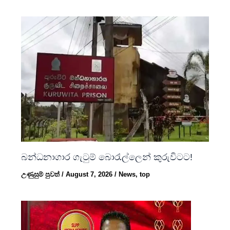
බන්ධනාගාර ගැටුම් බොරැල්ලෙන් කුරුවිටට!
උණුසුම් පුවත්
/
August 7, 2026
/
News
,
top