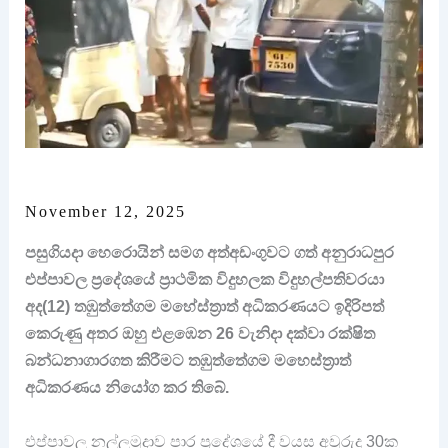
November 12, 2025
පසුගියදා හෙරොයින් සමග අත්අඩංගුවට ගත් අනුරාධපුර
එප්පාවල ප්‍රදේශයේ ප්‍රාථමික විදුහලක විදුහල්පතිවරයා
අද(12) තඹුත්තේගම මහේස්ත්‍රාත් අධිකරණයට ඉදිරිපත්
කෙරුණු අතර ඔහු එළඹෙන 26 වැනිදා දක්වා රක්ෂිත
බන්ධනාගාරගත කිරීමට තඹුත්තේගම මහෙස්ත්‍රාත්
අධිකරණය නියෝග කර තිබේ.
එප්පාවල නල්ලමුදාව පාර ප්‍රදේශයේ දී වයස අවුරුදු 30ක