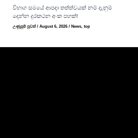
විභාග සමයේ ආපදා තත්ත්වයක් නම් දැනුම්
දෙන්න දුරකථන අංක පහක්!
උණුසුම් පුවත්
/
August 6, 2026
/
News
,
top