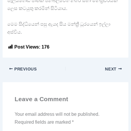
පෑලියගොඩ ජාතික ජනබලවේග නගර සභා මන්ත්‍රීවරියක්
ලෙස කටයුතු කරමින් සිටියාය.
මෙම සිද්ධියෙන් පසු ඇයද සිය මන්ත්‍රී ධූරයෙන් ඉල්ලා
අස්විය.
Post Views:
176
PREVIOUS
NEXT
Leave a Comment
Your email address will not be published.
Required fields are marked
*