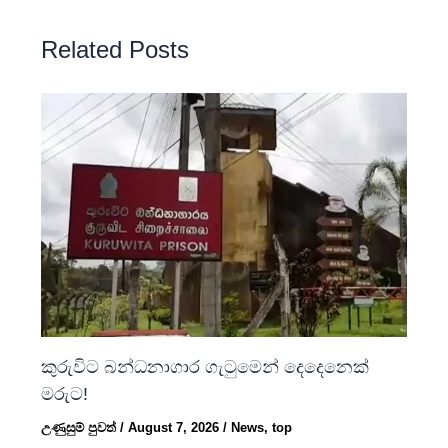
Related Posts
කුරුවිට බන්ධනාගාර ගැටුමෙන් දෙදෙනෙක්
මරුට!
උණුසුම් පුවත්
/
August 7, 2026
/
News
,
top