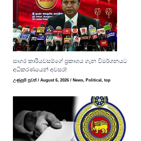
සාගර කාරියවසම්ගේ ප්‍රකාශය ගැන විමර්ශනයට
අධිකරණයෙන් අවසර!
උණුසුම් පුවත්
/
August 6, 2026
/
News
,
Political
,
top