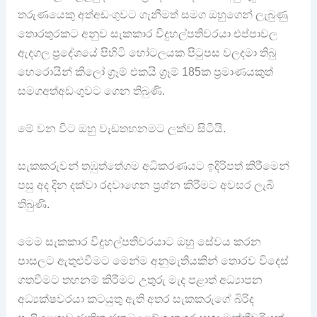
තරුණයෙකු අත්අඩංගුවට ගැනීමත් සමග ඔහුගෙන් ලැබුණු
තොරතුරකට අනුව සැකකාර විදුහල්පතිවරයා එප්පාවල
ඇදගල ප්‍රදේශයේ පිහිටි හෝටලයක පිටුපස වලදමා තිබු
හෙරොයින් කිලෝ ග්‍රෑම් එකයි ග්‍රෑම් 185ක ප්‍රමාණයකුත්
සමගඅත්අඩංගුවට ගෙන තිබුණි.
මේ වන විට ඔහු වැඩතහනමට ලක්ව සිටියි.
සැකකරුවන් තඹුත්තේගම අධිකරණයට ඉදිරිපත් කිරීමෙන්
පසු අද දින දක්වා රදවාගෙන ප්‍රශ්න කිරීමට අවසර ලැබී
තිබුණි.
මෙම සැකකාර විදුහල්පතිවරයාට ඔහු සේවය කරන
පාසලට ඇතුළුවීමට මෙන්ම අනුමැතියකින් තොරව විදෙස්
ගතවීමට තහනම් කිරීමට උතුරු මැද පළාත් අධ්‍යාපන
අධ්‍යක්ෂවරයා කටයුතු ඇති අතර සැකකරුගේ බිරිද