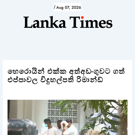
Skip
/
Aug 07, 2026
to
content
හෙරොයින් එක්ක අත්අඩංගුවට ගත්
එප්පාවල විදුහල්පති රිමාන්ඩ්