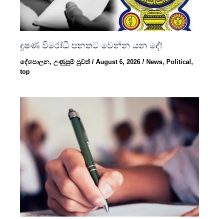
දුෂණ විරෝධී පනතට වෙන්න යන දේ!
දේශපාලන
,
උණුසුම් පුවත්
/
August 6, 2026
/
News
,
Political
,
top