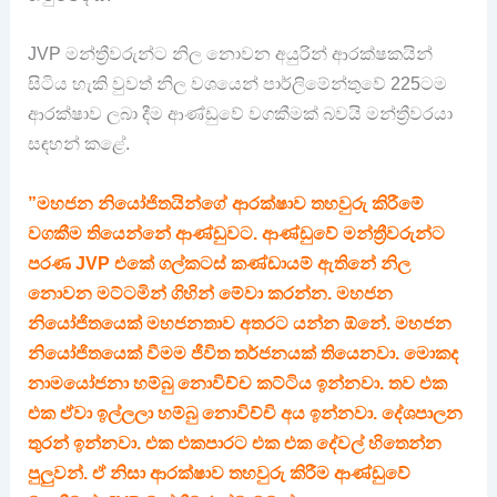
JVP මන්ත්‍රීවරුන්ට නිල නොවන අයුරින් ආරක්ෂකයින්
සිටිය හැකි වුවත් නිල වශයෙන් පාර්ලිමේන්තුවේ 225ටම
ආරක්ෂාව ලබා දීම ආණ්ඩුවේ වගකීමක් බවයි මන්ත්‍රීවරයා
සඳහන් කළේ.
”මහජන නියෝජිතයින්ගේ ආරක්ෂාව තහවුරු කිරීමේ
වගකීම තියෙන්නේ ආණ්ඩුවට. ආණ්ඩුවේ මන්ත්‍රීවරුන්ට
පරණ JVP එකේ ගල්කටස් කණ්ඩායම් ඇතිනේ නිල
නොවන මට්ටමින් ගිහින් මේවා කරන්න. මහජන
නියෝජිතයෙක් මහජනතාව අතරට යන්න ඕනේ. මහජන
නියෝජිතයෙක් වීමම ජීවිත තර්ජනයක් තියෙනවා. මොකද
නාමයෝජනා හම්බු නොවිච්ච කට්ටිය ඉන්නවා. තව එක
එක ඒවා ඉල්ලලා හම්බු නොවිච්චි අය ඉන්නවා. දේශපාලන
තුරන් ඉන්නවා. එක එකපාරට එක එක දේවල් හිතෙන්න
පුලුවන්. ඒ නිසා ආරක්ෂාව තහවුරු කිරීම ආණ්ඩුවේ