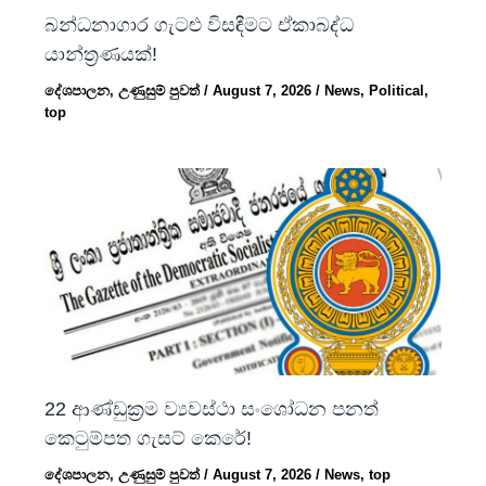
බන්ධනාගාර ගැටළු විසඳීමට ඒකාබද්ධ
යාන්ත්‍රණයක්!
දේශපාලන
,
උණුසුම් පුවත්
/
August 7, 2026
/
News
,
Political
,
top
22 ආණ්ඩුක්‍රම ව්‍යවස්ථා සංශෝධන පනත්
කෙටුම්පත ගැසට් කෙරේ!
දේශපාලන
,
උණුසුම් පුවත්
/
August 7, 2026
/
News
,
top