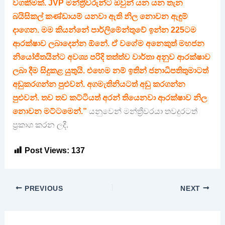
වගකීමක්. JVP මන්ත්‍රීවරුන්ට ඔවුන් යන යන තැන
බයිසිකල් කණ්ඩායම් යනවා ඇති නිල නොවන ඇඳුම්
දාගෙන. මම කියන්නේ පාර්ලිමේන්තුවේ ඉන්න 225ටම
ආරක්ෂාව ලබාදෙන්න ඕනේ. ඒ වගේම අනෙකුත් මහජන
නියෝජිතයින්ට අවශ්‍ය පරිදි තත්ත්ව වාර්තා අනුව ආරක්ෂාව
ලබා දීම සිදුකළ යුතුයි. එහෙම නම් ඉතින් ජනාධිපතිතුමාටත්
අඩුකරගන්න පුළුවන්. අගමැතිනියටත් අඩු කරගන්න
පුළුවන්. තව තව කට්ටියත් අරන් තියෙනවා ආරක්ෂාව නිල
නොවන මට්ටමෙන්.”
යනුවෙන් මන්ත්‍රීවරයා තවදුරටත්
ප්‍රකාශ කරන ලදී.
Post Views:
137
PREVIOUS
NEXT