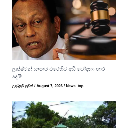
ලක්ෂ්මන් යාපාට එරෙහිව අධි චෝදනා භාර
දෙයි!
උණුසුම් පුවත්
/
August 7, 2026
/
News
,
top