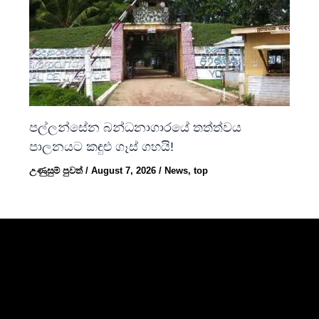
පල්ලන්සේන බන්ධනාගාරයේ තත්ත්වය
පාලනයට කඳුළු ගෑස් ගහයි!
උණුසුම් පුවත්
/
August 7, 2026
/
News
,
top