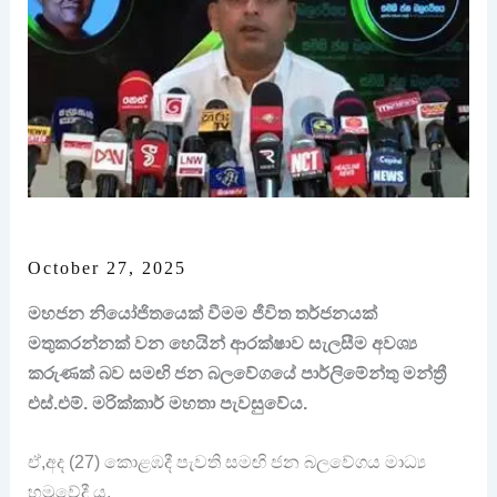
October 27, 2025
මහජන නියෝජිතයෙක් වීමම ජීවිත තර්ජනයක්
මතුකරන්නක් වන හෙයින් ආරක්ෂාව සැලසීම අවශ්‍ය
කරුණක් බව සමඟි ජන බලවේගයේ පාර්ලිමේන්තු මන්ත්‍රී
එස්.එම්. මරික්කාර් මහතා පැවසුවේය.
ඒ,අද (27) කොළඹදී පැවති සමඟි ජන බලවේගය මාධ්‍ය
හමුවේදී ය.