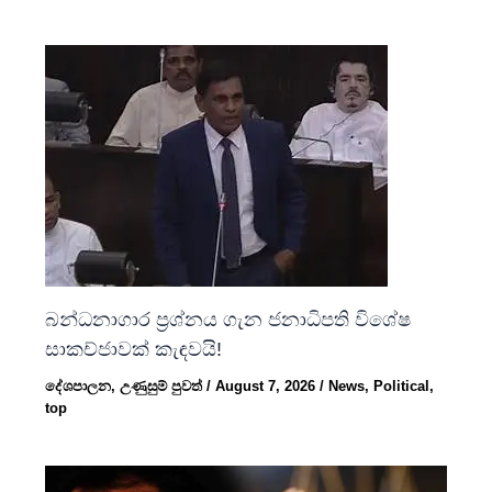
බන්ධනාගාර ප්‍රශ්නය ගැන ජනාධිපති විශේෂ
සාකච්ජාවක් කැඳවයි!
දේශපාලන
,
උණුසුම් පුවත්
/
August 7, 2026
/
News
,
Political
,
top