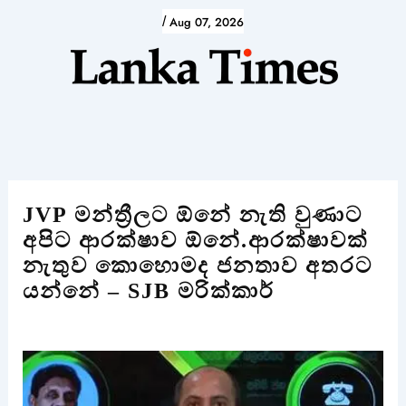
Skip
/
Aug 07, 2026
to
content
JVP මන්ත්‍රීලට ඕනේ නැති වුණාට
අපිට ආරක්ෂාව ඕනේ.ආරක්ෂාවක්
නැතුව කොහොමද ජනතාව අතරට
යන්නේ – SJB මරික්කාර්