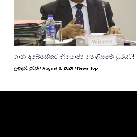
ශානි අබේසේකර නියෝජ්‍ය පොලිස්පති ධූරයට!
උණුසුම් පුවත්
/
August 8, 2026
/
News
,
top