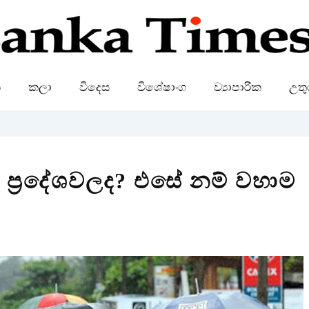
ක
කලා
විදෙස
විශේෂාංග
ව්‍යාපාරික
උතු
 ප්‍රදේශවලද? එසේ නම් වහාම