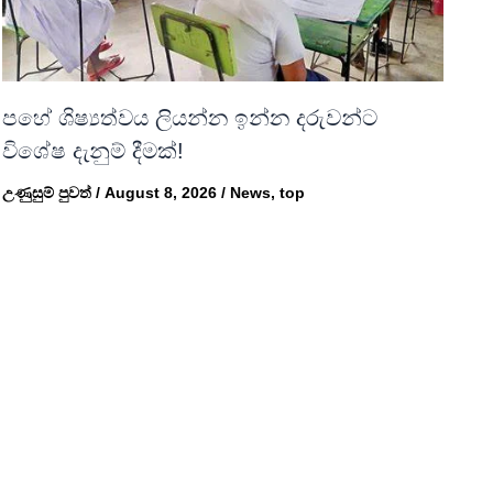
පහේ ශිෂ්‍යත්වය ලියන්න ඉන්න දරුවන්ට
විශේෂ දැනුම් දීමක්!
උණුසුම් පුවත්
/
August 8, 2026
/
News
,
top