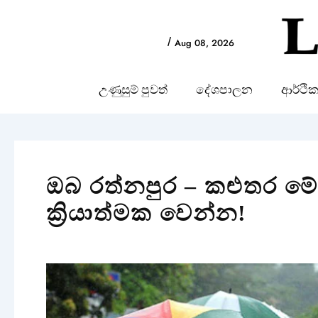
Skip
to
/
Aug 08, 2026
content
උණුසුම් පුවත්
දේශපාලන
ආර්ථි
ඔබ රත්නපුර – කළුතර මේ
ක්‍රියාත්මක වෙන්න!