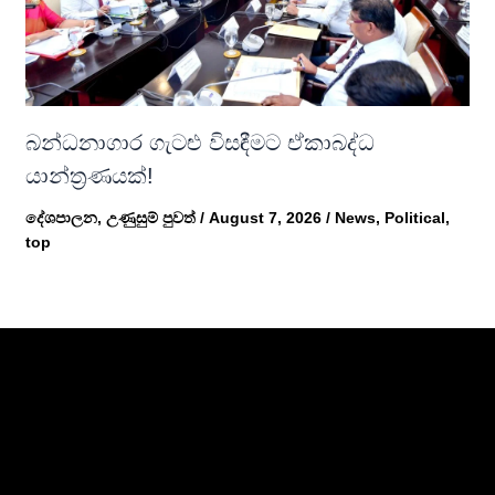
බන්ධනාගාර ගැටළු විසඳීමට ඒකාබද්ධ
යාන්ත්‍රණයක්!
දේශපාලන
,
උණුසුම් පුවත්
/
August 7, 2026
/
News
,
Political
,
top