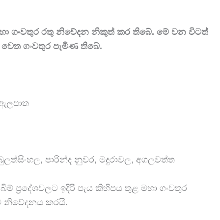
 සඳහා ගංවතුර රතු නිවේදන නිකුත් කර තිබේ. මේ වන විටත්
වෙත ගංවතුර පැමිණ තිබේ.
, ඇලපාත
ලත්සිංහල, පාරින්ද නුවර, මදුරාවල, අගලවත්ත
ම් ප්‍රදේශවලට ඉදිරි පැය කිහිපය තුළ මහා ගංවතුර
ව නිවේදනය කරයි.