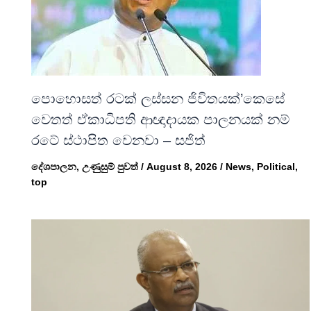
පොහොසත් රටක් ලස්සන ජිවිතයක්’කෙසේ
වෙතත් ඒකාධිපති ආඥාදායක පාලනයක් නම්
රටේ ස්ථාපිත වෙනවා – සජිත්
දේශපාලන
,
උණුසුම් පුවත්
/
August 8, 2026
/
News
,
Political
,
top