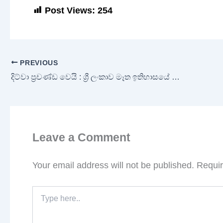
Post Views:
254
PREVIOUS
දිට්වා ප්‍රචණ්ඩ වෙයි : ශ්‍රී ලංකාව මෑත ඉතිහාසයේ දරුණුම වර්ෂාව ඉදිරිපිට!
Leave a Comment
Your email address will not be published.
Requir
Type
here..