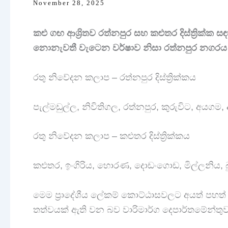
November 28, 2025
කළු ගඟ ආශ්‍රිතව රත්නපුර සහ කළුතර දිස්ත්‍රික්ක
නොනැවතී වැටෙන වර්ෂාව නිසා රත්නපුර නගරය 
රතු නිවේදන කලාප – රත්නපුර දිස්ත්‍රික්කය
පැල්මඩුල්ල, නිවිතිගල, රත්නපුර, කුරුවිට, අයගම
රතු නිවේදන කලාප – කළුතර දිස්ත්‍රික්කය
කළුතර, ඉංගිරිය, හොරණ, දොඩංගොඩ, මිල්ලනිය, බු
මෙම ප්‍රාදේශීය ලේකම් කොට්ඨාසවලට අයත් පහත් බි
තත්වයක් ඇති වන බව වාරිමාර්ග දෙපාර්තමේන්තු