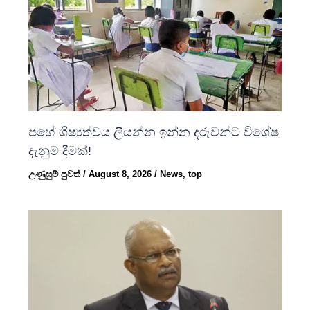
පහේ ශිෂ්‍යත්වය ලියන්න ඉන්න දරුවන්ට විශේෂ
දැනුම් දීමක්!
උණුසුම් පුවත්
/
August 8, 2026
/
News
,
top