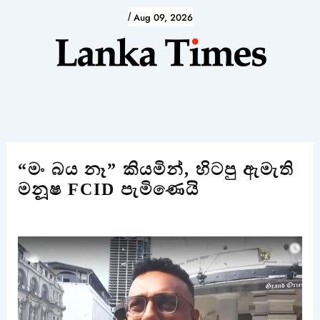
Skip
/
Aug 09, 2026
to
content
“මං බය නෑ” කියමින්, හිටපු ඇමැති
මනූූෂ FCID පැමිණෙයි