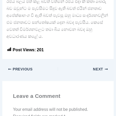
රජය බලය පත් කළ බවත් වත්මන් රජය එදා කී කතා බොරු
බව ඔවුන්ට ම පැවසීමට සිදුව ඇති බවත් එයින් ජනතාව
අපේක්ෂාභංග වී ඇති බවත් පැවසූ ඔහු මාධ්‍ය සංදර්ශනවලින්
එම ජනතාවට සන්තෝෂයක් දෙන බවද පැවසීය. කෙසේ
වෙතත් විමර්ශනවලට තමා බිය නොවන බවද ඔහු
අවධාරණය කළේ ය.
Post Views:
201
PREVIOUS
NEXT
Leave a Comment
Your email address will not be published.