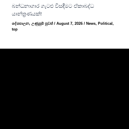
බන්ධනාගාර ගැටළු විසඳීමට ඒකාබද්ධ
යාන්ත්‍රණයක්!
දේශපාලන
,
උණුසුම් පුවත්
/
August 7, 2026
/
News
,
Political
,
top