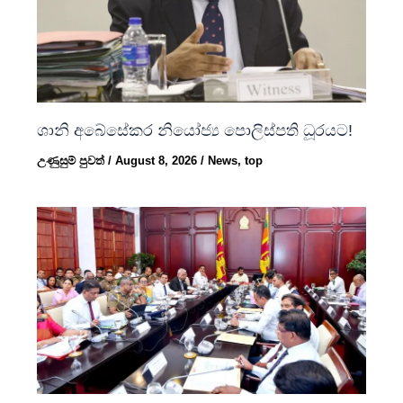
ශානි අබේසේකර නියෝජ්‍ය පොලිස්පති ධූරයට!
උණුසුම් පුවත්
/
August 8, 2026
/
News
,
top