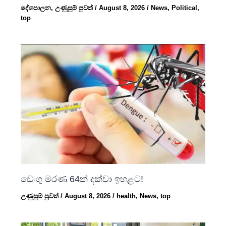
දේශපාලන
,
උණුසුම් පුවත්
/
August 8, 2026
/
News
,
Political
,
top
ඩෙංගු මරණ 64ක් දක්වා ඉහළට!
උණුසුම් පුවත්
/
August 8, 2026
/
health
,
News
,
top