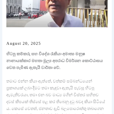
August 20, 2025
හිටපු කම්කරු සහ විදේශ රැකියා අමාත්‍ය මනූෂ
නානායක්කාර මහතා මූල්‍ය අපරාධ විමර්ශන කොට්ඨාසය
වෙත පැමිණ ඇතැයි වාර්තා වේ.
තමාට එන්න කියා ඇත්තේ, වත්කම් සම්බන්ධයෙන්
ප්‍රකාශයක් ලබා දීමට තමා කැඳවා ඇතැයි පැවසූ හිටපු
ඇමැතිවරයා, තමා එන බව මාධ්‍ය මගින් විස්තර සහිතව
දවස් කීපයක් තිස්සේ පළ කර තිබෙනු දුටු බවද කියා සිටියේ
ය. කෙසේ වෙතත්, ජනතාව දැඩි බලපොරොත්තු තබාගෙන