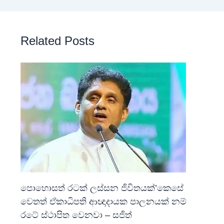
Related Posts
පොහොසත් රටක් ලස්සන ජිවිතයක්’කෙසේ
වෙතත් ඒකාධිපති ආඥාදායක පාලනයක් නම්
රටේ ස්ථාපිත වෙනවා – සජිත්