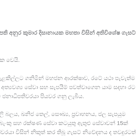
පති අනුර කුමාර දිසානායක මහතා විසින් අතිවිශේෂ ගැසට්
මක වෙයි.
ය සැළකිල්ලට ගනිමින් මහජන ආරක්ෂාව, රටේ යථා පැවැත්ම
 අත්‍යවශ්‍ය සේවා සහ සැපයීම් පවත්වාගෙන යාම සදහා රට
ට ජනාධිපතිවරයා පියවර ගනු ලැබීය.
ි බලය, ඛනිජ තෙල්, සෞඛ්‍ය, ප්‍රවාහනය, ජල සැපයුම
ේවා, බැංකු සහ රක්ෂණ සේවා කටයුතු ඇතුළු සේවාවන් 15ක්
ිවරයා විසින් නිකුත් කර තිබූ ගැසට් නිවේදනය ද තවදුරටත්