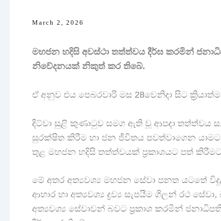
March 2, 2026
මහජන හදිසි අවස්ථා තත්ත්වය දීර්ඝ කරමින් ජනාධි
නිවේදනයක් නිකුත් කර තිබේ.
ඒ අනුව එය පෙබරවාරි මස 28වෙනිදා සිට ක්‍රියාත්
දිට්වා සුළි කුණාටුව සමග ඇති වූ ආපදා තත්ත්ව
සුරක්ෂිත කිරීම හා ජන ජීවිතය පවත්වාගෙන යාමට
තුළ මහජන හදිසි තත්ත්වයක් ප්‍රකාශයට පත් කිරීම
මේ අතර අත්‍යවශ්‍ය මහජන සේවා පනත යටතේ විදුල
ආහාර හා අත්‍යවශ්‍ය ද්‍රව්‍ය සැපයීම ගිලන් රථ ස
අත්‍යවශ්‍ය සේවාවන් බවට ප්‍රකාශ කරමින් ජනාධිපත