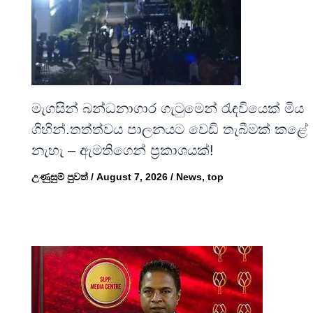
මැගසින් බන්ධනාගාර ගැටුමෙන් රැඳවියෙක් මිය
ගිහින්.තත්ත්වය පාලනයට වෙඩි තැබීමක් කළේ
නැහැ – ඇමතිගෙන් ප්‍රකාශයක්!
උණුසුම් පුවත්
/
August 7, 2026
/
News
,
top