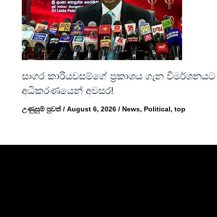
සාගර කාරියවසම්ගේ ප්‍රකාශය ගැන විමර්ශනයට
අධිකරණයෙන් අවසර!
උණුසුම් පුවත්
/
August 6, 2026
/
News
,
Political
,
top