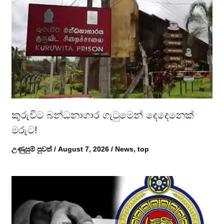
කුරුවිට බන්ධනාගාර ගැටුමෙන් දෙදෙනෙක්
මරුට!
උණුසුම් පුවත්
/
August 7, 2026
/
News
,
top