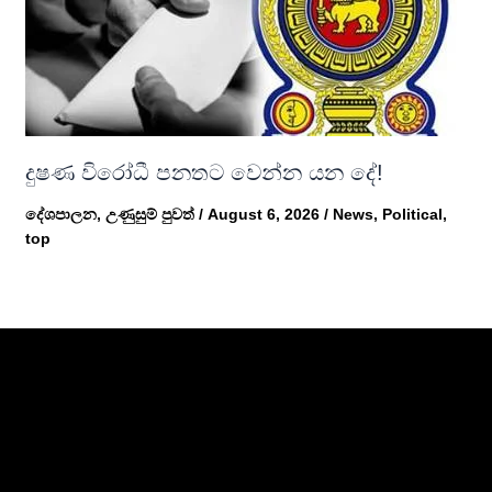
දුෂණ විරෝධී පනතට වෙන්න යන දේ!
දේශපාලන
,
උණුසුම් පුවත්
/
August 6, 2026
/
News
,
Political
,
top