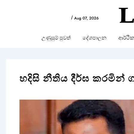
Skip
to
/
Aug 07, 2026
content
උණුසුම් පුවත්
දේශපාලන
ආර්ථි
හදිසි නීතිය දීර්ඝ කරමින්