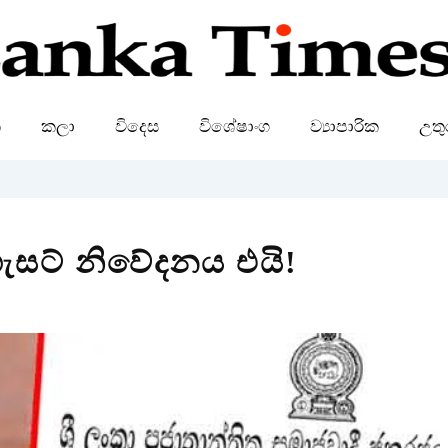
ක
කලා
විදෙස
විශේෂාංග
ව්‍යාපාරික
උතු
 ගැසට් නිවේදනය එයි!