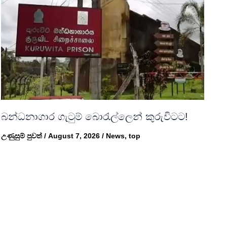
බන්ධනාගාර ගැටුම් බොරැල්ලෙන් කුරුවිටට!
උණුසුම් පුවත්
/
August 7, 2026
/
News
,
top