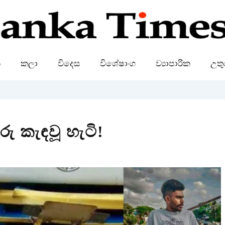
ක
කලා
විදෙස
විශේෂාංග
ව්‍යාපාරික
උතු
ු කැඳවූ හැටි!