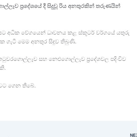
ව ප්‍රදේශයේ දී සිදුවූ රිය අනතුරකින් තරුණයින්
ට අධික වේගයෙන් ධාවනය කළ ස්කූටර් වර්ගයේ යතුරු
යක ගැටී මෙම අනතුර සිදුව තිබුණි.
වරගොල්ලෑව සහ නෙළුගොල්ලෑව ප්‍රදේශවල පදිංචිව
කි.
ුවට ගෙන තිබේ.
NE