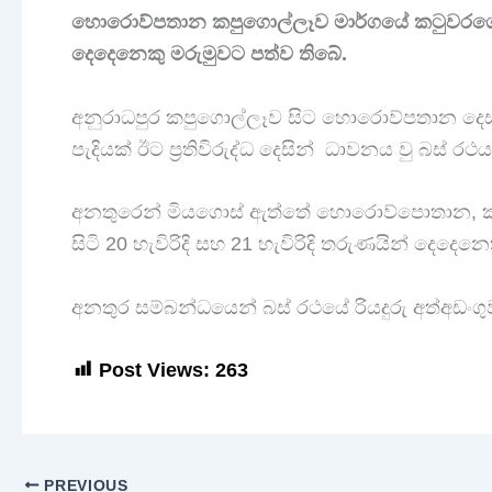
හොරොව්පතාන කපුගොල්ලෑව මාර්ගයේ කටුවරගොල්ලෑ
දෙදෙනෙකු මරුමුවට පත්ව තිබේ.
අනුරාධපුර කපුගොල්ලෑව සිට හොරොව්පතාන දෙස
පැදියක් ඊට ප්‍රතිවිරුද්ධ දෙසින් ධාවනය වු බස් රථ
අනතුරෙන් මියගොස් ඇත්තේ හොරොව්පොතාන, කටු
සිටි 20 හැවිරිදි සහ 21 හැවිරිදි තරුණයින් දෙදෙනෙ
අනතුර සම්බන්ධයෙන් බස් රථයේ රියදුරු අත්අඩංග
Post Views:
263
PREVIOUS