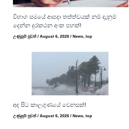
විභාග සමයේ ආපදා තත්ත්වයක් නම් දැනුම්
දෙන්න දුරකථන අංක පහක්!
උණුසුම් පුවත්
/
August 6, 2026
/
News
,
top
අද සිට කාලගුණයේ වෙනසක්!
උණුසුම් පුවත්
/
August 6, 2026
/
News
,
top