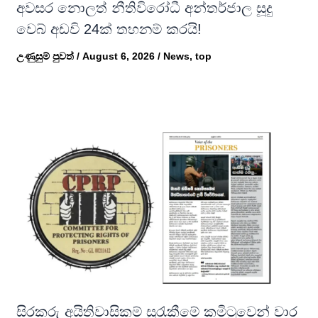
අවසර නොලත් නීතිවිරෝධී අන්තර්ජාල සූදු
වෙබ් අඩවි 24ක් තහනම් කරයි!
උණුසුම් පුවත්
/
August 6, 2026
/
News
,
top
සිරකරු අයිතිවාසිකම් සුරැකීමේ කමිටුවෙන් වාර