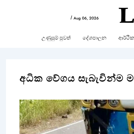
Skip
to
/
Aug 06, 2026
content
උණුසුම් පුවත්
දේශපාලන
ආර්ථි
අධික වේගය සැබැවින්ම මර