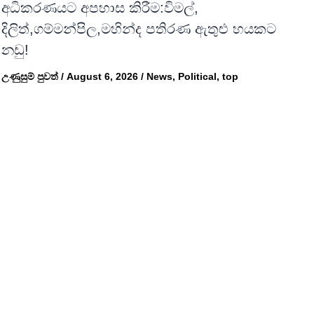
අධිකරණයට අපහාස කිරීම:විමල්,
දිලිත්,ගම්මන්පිල,මහින්ද පතිරණ ඇතුළු හයකට
නඩු!
උණුසුම් පුවත්
/
August 6, 2026
/
News
,
Political
,
top