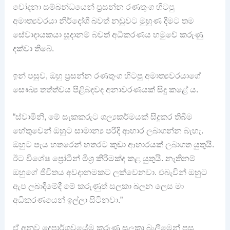
චෝදනා සම්බන්ධයෙන් ප්‍රසන්න රණතුංග හිටපු
අමාත්‍යවරයා නිර්දෝශී බවත් නඩුවට මුහුණ දීමට තම
සේවාදායකයා සූදානම් බවත් අධිකරණය හමුවේ කරුණු
දක්වා තිබේ.
ඉන් පසුව, ඔහු ප්‍රසන්න රණතුංග හිටපු අමාත්‍යවරයාගේ
සෞඛ්‍ය තත්ත්වය පිළිබදවද අනාවරණයක් සිදු කළේ ය.
“ස්වාමිනි, මේ සැකකරුට ශල්‍යකර්මයක් සිදුකර තිබීම
හේතුවෙන් ඔහුට සාමාන්‍ය පරිදි ආහාර ලබාගන්න බැහැ.
ඔහුට පැය හතරෙන් හතරට කුඩා ආහාරයක් ලබාගත යුතුයි.
ඊට විශේෂ ප්‍රෝටීන් මිශ්‍ර කිරීමක්ද කළ යුතුයි. නැතිනම්
ඔහුගේ ජීවිතය අවදානමකට ලක්වෙනවා. එබැවින් ඔහුට
ඇප ලබාදීමේදී මේ කරුණුත් සලකා බලන ලෙස මා
අධිකරණයෙන් ඉල්ලා සිටිනවා.”
ඒ අනුව දෙපාර්ශවයේම කරුණු සලකා බැලීමෙන් පසු