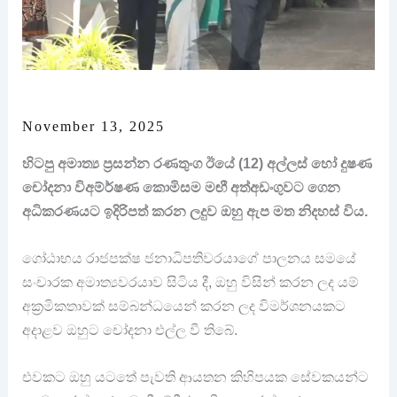
November 13, 2025
හිටපු අමාත්‍ය ප්‍රසන්න රණතුංග ඊයේ (12) අල්ලස් හෝ දුෂණ
චෝදනා විඅම්ර්ෂණ කොමිසම මඟී අත්අඩංගුවට ගෙන
අධිකරණයට ඉදිරිපත් කරන ලදුව ඔහු ඇප මත නිදහස් විය.
ගෝඨාභය රාජපක්ෂ ජනාධිපතිවරයාගේ පාලනය සමයේ
සංචාරක අමාත්‍යවරයාව සිටිය දී, ඔහු විසින් කරන ලද යම්
අක්‍රමිකතාවක් සම්බන්ධයෙන් කරන ලද විමර්ශනයකට
අදාළව ඔහුට චෝදනා එල්ල වී තිබේ.
එවකට ඔහු යටතේ පැවති ආයතන කිහිපයක සේවකයන්ට