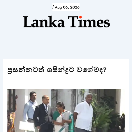
Skip
/
Aug 06, 2026
to
content
ප්‍රසන්නටත් ශෂින්ද්‍රට වගේමද?