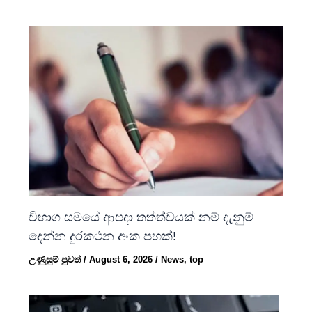
විභාග සමයේ ආපදා තත්ත්වයක් නම් දැනුම්
දෙන්න දුරකථන අංක පහක්!
උණුසුම් පුවත්
/
August 6, 2026
/
News
,
top