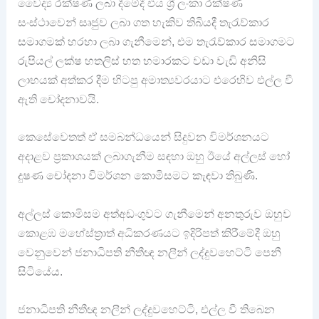
වෛද්‍ය රක්ෂණ ලබා දීමේදී එය ශ්‍රී ලංකා රක්ෂණ
සංස්ථාවෙන් සෘජුව ලබා ගත හැකිව තිබියදී තැරැව්කාර
සමාගමක් හරහා ලබා ගැනීමෙන්, එම තැරැව්කාර සමාගමට
රුපියල් ලක්ෂ හතලිස් හත හමාරකට වඩා වැඩි අනිසි
ලාභයක් අත්කර දීම හිටපු අමාත්‍යවරයාට එරෙහිව එල්ල වී
ඇති චෝදනාවයි.
කෙසේවෙතත් ඒ සමබන්ධයෙන් සිදුවන විමර්ශනයට
අදාළව ප්‍රකාශයක් ලබාගැනීම සඳහා ඔහු ඊයේ අල්ලස් හෝ
දුෂණ චෝදනා විමර්ශන කොමිසමට කැඳවා තිබුණි.
අල්ලස් කොමිසම අත්අඩංගුවට ගැනීමෙන් අනතුරුව ඔහුව
කොළඹ මහේස්ත්‍රාත් අධිකරණයට ඉදිරිපත් කිරීමේදී ඔහු
වෙනුවෙන් ජනාධිපති නීතීඥ නලීන් ලද්දුවහෙට්ටි පෙනී
සිටියේය.
ජනාධිපති නීතීඥ නලීන් ලද්දුවහෙට්ටි, එල්ල වී තිබෙන