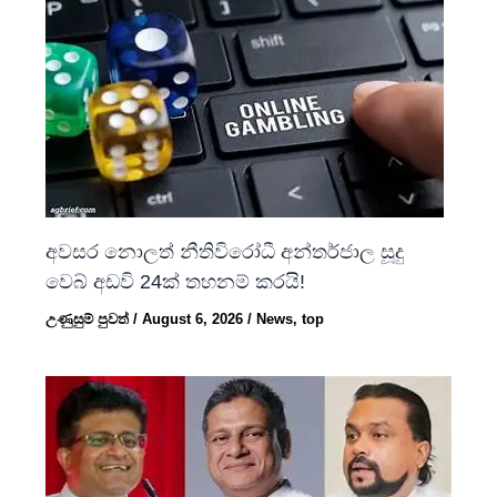
අවසර නොලත් නීතිවිරෝධී අන්තර්ජාල සූදු
වෙබ් අඩවි 24ක් තහනම් කරයි!
උණුසුම් පුවත්
/
August 6, 2026
/
News
,
top