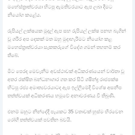
මහේස්ත්‍රාත්වරයා හිටපු ඇමතිවරයාට ඇප ලබා දීමට
නියෝග කළේය.
රුපියල් ලක්ෂයක මුදල් ඇප සහ රුපියල් ලක්ෂ පනහ බැගින්
වූ ශරීර අප දෙකක් මත ඔහු මුදාහැරීමට නියෝග කළ
මහෙස්ත්‍රාත්වරයා සැකකරුගේ විදේශ ගමන් තහනම් කර
තිබේ.
මිට පෙරද මෙවැනිම අවස්ථාවක් අධිකරණයෙන් වාර්තා වූ
අතර රක්ෂිත බන්ධනාගාර ගත කර සිටි ශෂීන්ද්‍ර රාජපක්ෂ
හිටපු රජ්‍ය අමාත්‍යවරයාටද ඇප ඉල්ලීමේදී විශේෂ අසනීප
තත්ත්වයක් අධිකරණය හමුවේ අනාවරණය වී තිබුණි.
එනම් ඔහුට නින්දේදී පැයකට 35 වතාවක් හුස්ම හිරවෙන
රෝගී තත්ත්වයක් පවතින බවයි.