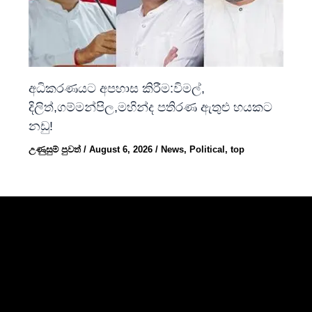
අධිකරණයට අපහාස කිරීම:විමල්,
දිලිත්,ගම්මන්පිල,මහින්ද පතිරණ ඇතුළු හයකට
නඩු!
උණුසුම් පුවත්
/
August 6, 2026
/
News
,
Political
,
top