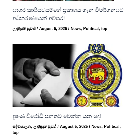
සාගර කාරියවසම්ගේ ප්‍රකාශය ගැන විමර්ශනයට
අධිකරණයෙන් අවසර!
උණුසුම් පුවත්
/
August 6, 2026
/
News
,
Political
,
top
දුෂණ විරෝධී පනතට වෙන්න යන දේ!
දේශපාලන
,
උණුසුම් පුවත්
/
August 6, 2026
/
News
,
Political
,
top