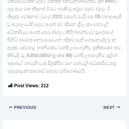
කෙසේවෙතත් ඔහුට රක්ෂිත බන්ධනාගාරගතව දින 69කට
පසු ඇප මත නිදහස් වීමට හැකි වූ අට්‍ර්හ ඔහුට එල්ල වී
තිබුණු චෝදනාව වූයේ 2022 වසරේ මැයි මස 09 වනදා ඇති
වූ අරගලයේදී ඔහුට අයත් බව කියන ශ්‍රී ලංකා මහවැලි
අධිකාරියට අයත් සෙවණගල, කිරිඉබ්බන්වැව ප්‍රදේශයේ
පිහිටි ඉඩමක අනවසරයෙන් ඉදිකර ඇති ගොඩනැගිල්ලක්
ඇතුළු දේපොළ හානියකට වන්දි ලබා ගැනීම ප්‍රතික්ෂේප කර
තිබියදී රු. 8,850,000ක් (ලක්ෂ 88) වන්දි ලබාගැනීම තුළින්
‘දූෂණය’ නමැති වරද සිදුකිරීම සහ මහවැලි අධිකාරිය සතු
දේපොළක් සාපරාධී සාවද්‍ය පරිහරණයයි.
Post Views:
212
PREVIOUS
NEXT