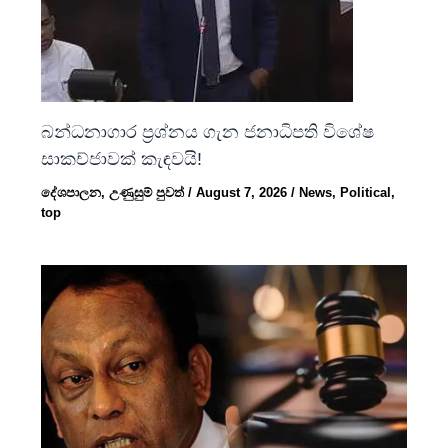
බන්ධනාගාර ප්‍රශ්නය ගැන ජනාධිපති විශේෂ
සාකච්ජාවක් කැඳවයි!
දේශපාලන
,
උණුසුම් පුවත්
/
August 7, 2026
/
News
,
Political
,
top