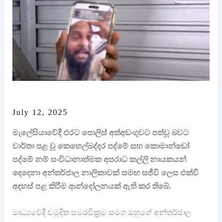
July 12, 2025
මැලේසියාවේදී එරට පොලිස් අත්අඩංගුවට පත්වූ බවට
වාර්තා පළ වූ කෙහෙල්බද්දර පද්මේ සහ කොමාන්ඩෝ
පද්මේ නම් සංවිධානාත්මක අපරාධ කල්ලි නායකයන්
දෙදෙනා අන්තර්ජාල නාලිකාවක් සමඟ සජීවී ලෙස එක්වී
අදහස් පළ කිරීම ආන්දෝලනයක් ඇති කර තිබේ.
මාධ්‍යවේදී චමුදිත සමරවික්‍රම සමග ඔහුගේ අන්තර්ජාල