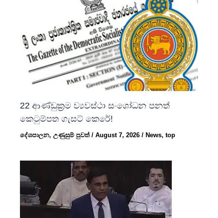
22 ආණ්ඩුක්‍රම ව්‍යවස්ථා සංශෝධන පනත්
කෙටුම්පත ගැසට් කෙරේ!
දේශපාලන
,
උණුසුම් පුවත්
/
August 7, 2026
/
News
,
top