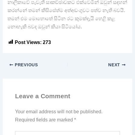
නාලිකාවේ පැවැති සාකච්ඡාවකට එක්වෙමින් ඔවුන් සඳහන්
කරන්නේ තමන් කිසිසේත්ම අත්අඩංගුවට පත්ව නැති බවයි.
තමන් එම මොහොතේ සිටින රට කුමක්දැයි හෙළි කළ
නොහැකි බවද ඔවුන් කියා සිටියෝය.
Post Views:
273
PREVIOUS
NEXT
Leave a Comment
Your email address will not be published.
Required fields are marked
*
Type