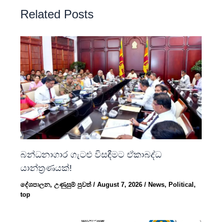
Related Posts
බන්ධනාගාර ගැටළු විසඳීමට ඒකාබද්ධ
යාන්ත්‍රණයක්!
දේශපාලන
,
උණුසුම් පුවත්
/
August 7, 2026
/
News
,
Political
,
top