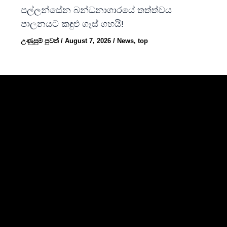
පල්ලන්සේන බන්ධනාගාරයේ තත්ත්වය
පාලනයට කඳුළු ගෑස් ගහයි!
උණුසුම් පුවත්
/
August 7, 2026
/
News
,
top