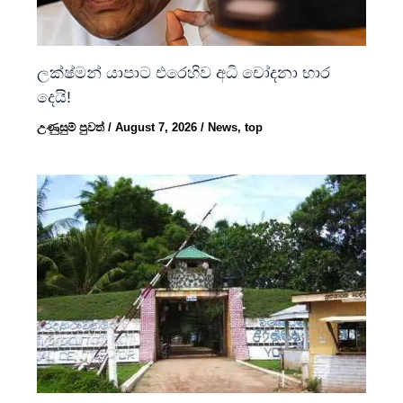
ලක්ෂ්මන් යාපාට එරෙහිව අධි චෝදනා භාර
දෙයි!
උණුසුම් පුවත්
/
August 7, 2026
/
News
,
top