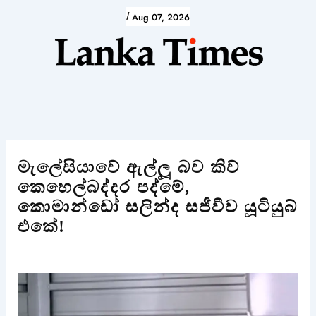
Skip
/
Aug 07, 2026
to
content
මැලේසියාවේ ඇල්ලූ බව කිව්
කෙහෙල්බද්දර පද්මේ,
කොමාන්ඩෝ සලින්ද සජීවීව යූටියුබ්
එකේ!