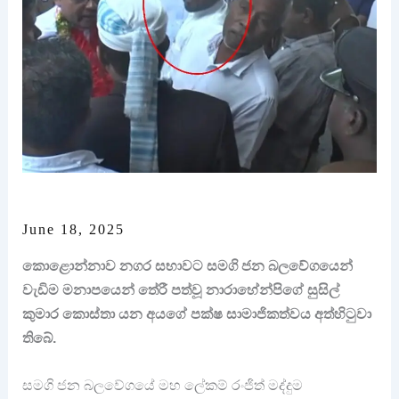
June 18, 2025
කොළොන්නාව නගර සභාවට සමගි ජන බලවේගයෙන්
වැඩිම මනාපයෙන් තේරී පත්වූ නාරාහේන්පිගේ සුසිල්
කුමාර කොස්තා යන අයගේ පක්ෂ සාමාජිකත්වය අත්හිටුවා
තිබේ.
සමගි ජන බලවේගයේ මහ ලේකම් රංජිත් මද්දුම