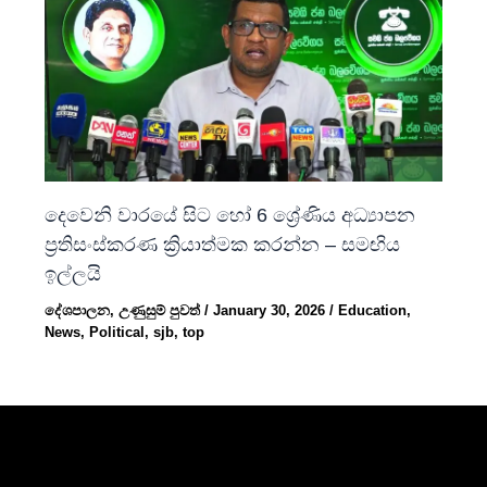
දෙවෙනි වාරයේ සිට හෝ 6 ශ්‍රේණිය අධ්‍යාපන
ප්‍රතිසංස්කරණ ක්‍රියාත්මක කරන්න – සමඟිය
ඉල්ලයි
දේශපාලන
,
උණුසුම් පුවත්
/
January 30, 2026
/
Education
,
News
,
Political
,
sjb
,
top