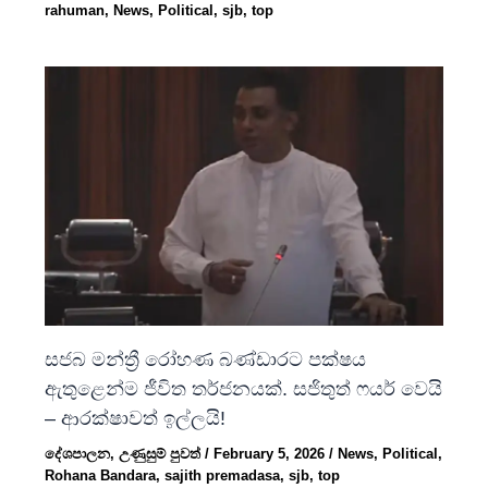
rahuman
,
News
,
Political
,
sjb
,
top
සජබ මන්ත්‍රී රෝහණ බණ්ඩාරට පක්ෂය
ඇතුළෙන්ම ජීවිත තර්ජනයක්. සජිතුත් ෆයර් වෙයි
– ආරක්ෂාවත් ඉල්ලයි!
දේශපාලන
,
උණුසුම් පුවත්
/
February 5, 2026
/
News
,
Political
,
Rohana Bandara
,
sajith premadasa
,
sjb
,
top