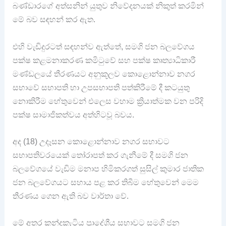
බණ්ඩාරගේ අත්සනින් යුතුව නිවේදනයක් නිකුත් කරමින්
මේ බව සඳහන් කර ඇත.
එහි වැඩිදුරටත් සඳහන්ව ඇත්තේ, සමගි ජන බලවේගය
පක්ෂ කළමනාකරණ කමිටුවේ සහ පක්ෂ කෘත්‍යාධිකාරී
මණ්ඩලයේ තීරණයට අනුකූලව කොළොන්නාව නගර
සභාවේ සභාපති හා උපසභාපති පත්කිරීමේ දී කටයුතු
නොකිරීම හේතුවෙන් එලෙස වහාම ක්‍රියාත්මක වන පරිදි
පක්ෂ සාමාජිකත්වය අත්හිටවූ බවය.
අද (18) උදෑසන කොළොන්නාව නගර සභාවට
සභාපතිවරයෙක් තෝරාපත් කර ගැනීමේ දී සමගි ජන
බලවේගයේ වැඩිම මනාප හිමිකරගත් සුසිල් කුමාර ජාතික
ජන බලවේගයට සහාය පළ කර තිබීම හේතුවෙන් මෙම
තීරණය ගෙන ඇති බව වාර්තා වේ.
මේ අතර කන්දකැටිය ප්‍රාදේශීය සභාවට සමගි ජන