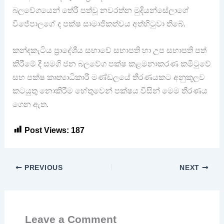
බලවේගයෙන් තේරී පත්වූ නවරත්න මුදියන්සේලාගේ
විජේපාලගේ ද පක්ෂ සාමාජිකත්වය අත්හිටුවා තිබේ.
කන්දකැටිය ප්‍රාදේශීය සභාවේ සභාපති හා උප සභාපති පත්
කිරීමේ දී සමගි ජන බලවේග පක්ෂ කළමනාකරණ කමිටුවේ
සහ පක්ෂ කෘත්‍යාධිකාරී මණ්ඩලයේ තීරණයකට අනුකූලව
කටයුතු නොකිරීම හේතුවෙන් පක්ෂය විසින් මෙම තීරණය
ගෙන ඇත.
Post Views:
187
PREVIOUS
NEXT
Leave a Comment