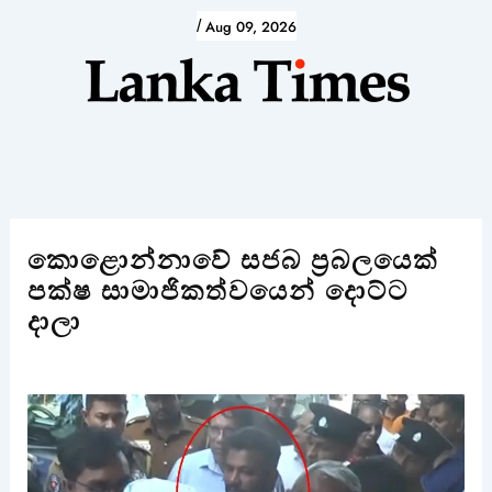
Skip
/
Aug 09, 2026
to
content
කොළොන්නාවේ සජබ ප්‍රබලයෙක්
පක්ෂ සාමාජිකත්වයෙන් දොට්ට
දාලා