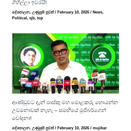
ගිහිල්ලා ඉවරයි!
දේශපාලන
,
උණුසුම් පුවත්
/
February 10, 2026
/
News
,
Political
,
sjb
,
top
ආණ්ඩුවට දැන් පාස්කු මහ මොළකරු හොයන්න
උවමනාවක් නැහැ – සමඟියේ මුජිබර්ගෙන්
චෝදනා!
දේශපාලන
,
උණුසුම් පුවත්
/
February 10, 2026
/
mujibar