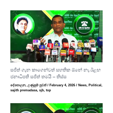
සජිත් ගැන කාගෙන්වත් සහතික ඕනේ නෑ.ඊළඟ
ජනාධිපති සජිත් තමයි – තිස්ස
දේශපාලන
,
උණුසුම් පුවත්
/
February 4, 2026
/
News
,
Political
,
sajith premadasa
,
sjb
,
top