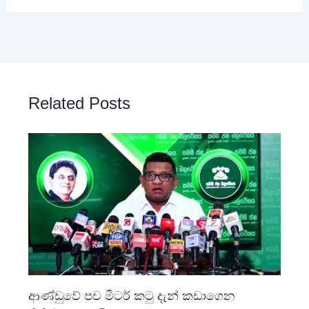
Related Posts
ආණ්ඩුවේ පච මීටර් කටු දැන් කඩාගෙන