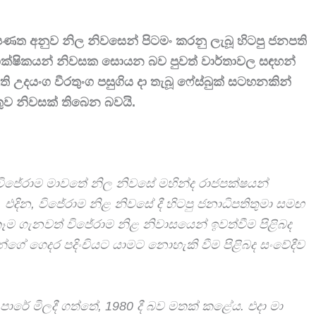
පණත අනුව නිල නිවසෙන් පිටමං කරනු ලැබූ හිටපු ජනපති
 පාක්ෂිකයන් නිවසක සොයන බව පුවත් වාර්තාවල සඳහන්
ති උදයංග වීරතුංග පසුගිය දා තැබූ ෆේස්බුක් සටහනකින්
ුව නිවසක් තිබෙන බවයි.
, විජේරාම මාවතේ නිල නිවසේ මහින්ද රාජපක්ෂයන්
 එදින, විජේරාම නිළ නිවසේ දී හිටපු ජනාධිපතිතුමා සමඟ
කෑම ගැනවත් විජේරාම නිළ නිවාසයෙන් ඉවත්වීම පිළිබද
න්ගේ ගෙදර පදිංචියට යාමට නොහැකි වීම පිළිබද සංවේදීව
 පාරේ මිලදී ගත්තේ, 1980 දී බව මතක් කළේය. එදා මා