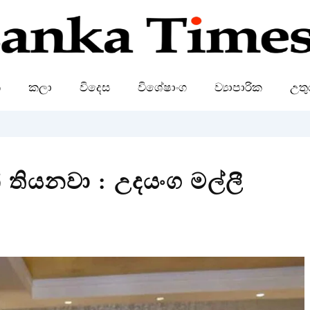
ක
කලා
විදෙස
විශේෂාංග
ව්‍යාපාරික
උතු
 තියනවා : උදයංග මල්ලී