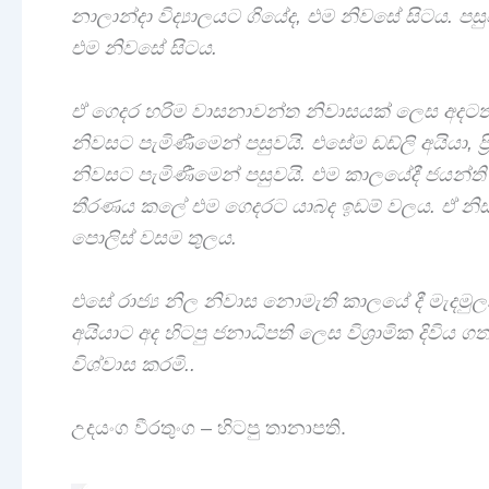
නාලාන්දා විද්‍යාලයට ගියේද, එම නිවසේ සිටය. පසු
එම නිවසේ සිටය.
ඒ ගෙදර හරිම වාසනාවන්ත නිවාසයක් ලෙස අදටත් අ
නිවසට පැමිණීමෙන් පසුවයි. එසේම ඩඩ්ලි අයියා, ප්
නිවසට පැමිණීමෙන් පසුවයි. එම කාලයේදී ජයන්ති අ
තීරණය කලේ එම ගෙදරට යාබද ඉඩම් වලය. ඒ නිසාම
පොලිස් වසම තුලය.
එසේ රාජ්‍ය නිල නිවාස නොමැති කාලයේ දී මැදමු
අයියාට අද හිටපු ජනාධිපති ලෙස විශ්‍රාමික දිවිය
විශ්වාස කරමි..
උදයංග වීරතුංග – හිටපු තානාපති.