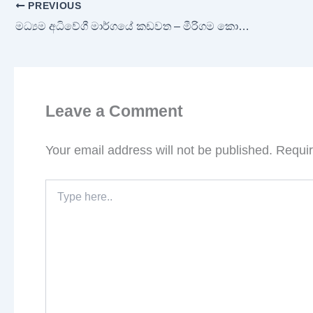
PREVIOUS
මධ්‍යම අධිවේගී මාර්ගයේ කඩවත – මීරිගම කොටසේ ඉදිකිරීම් යළි ඇරඹේ
Leave a Comment
Your email address will not be published.
Requir
Type
here..