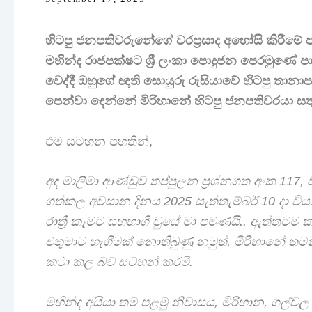
හිටපු ජනපතිවරුනේගේ වරප්‍රසාද අහෝසි කිරීමේ 
මහින්ද රාජපක්ෂට ශ්‍රී ලංකා පොදුජන පෙරමුණේ
වෙද්දී ඔහුගේ ඥාති සොයුරු රුසියාවේ හිටපු තානාප
පෙන්වා දෙන්නේ මිරිහානේ හිටපු ජනපතිවරයා සත
එම සටහන පහතින්,
අද මාලිමා ආණ්ඩුව තප්පුලන ප්‍රශ්නගත අංක 117
ගත්කල අවසාන දිනය 2025 සැත්තැම්බර් 10 දා විය.
රාත්‍රී කෑමට සහභාගී වුයේ මා පමණයි.. ඇත්තටම 
එතුමාට හැගීමක් නොතිබුණු නමුත්, මිරිහානේ තම
කථා කල බව සටහන් කරමි.
මහින්ද අයියා තම පළමු නිවාසය, මිරිහාන, ගල්වල