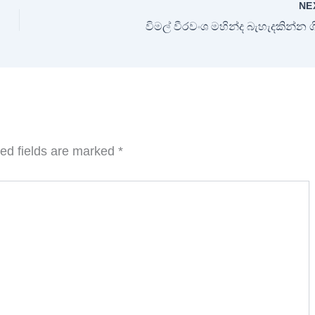
NE
විමල් වීරවංශ මහින්ද බැහැදකින්න ගි
ed fields are marked
*