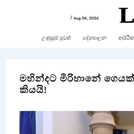
Skip
to
/
Aug 06, 2026
content
උණුසුම් පුවත්
දේශපාලන
ආර්ථි
මහින්දට මිරිහානේ ගෙයක්
කියයි!