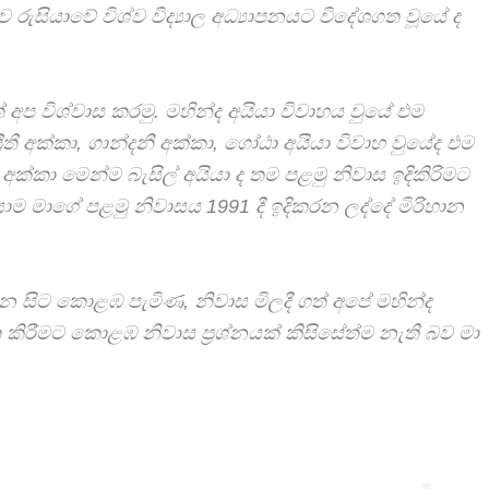
ව රුසියාවේ විශ්ව විද්‍යාල අධ්‍යාපනයට විදේශගත වූයේ ද
ප විශ්වාස කරමු. මහින්ද අයියා විවාහය වුයේ එම
‍රීතී අක්කා, ගාන්දනී අක්කා, ගෝඨා අයියා විවාහ වුයේද එම
ක්කා මෙන්ම බැසිල් අයියා ද තම පළමු නිවාස‌ ඉදිකිරිමට
 මාගේ පළමු නිවාසය 1991 දී ඉදිකරන ලද්දේ මිරිහාන
ලන සිට කොළඹ පැමිණ, නිවාස මිලදී ගත් අපේ මහින්ද
 ගත කිරීමට කොළඹ නිවාස ප්‍රශ්නයක් කිසිසේත්ම නැති බව මා