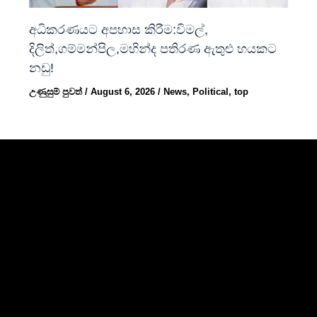
අධිකරණයට අපහාස කිරීම:විමල්,
දිලිත්,ගම්මන්පිල,මහින්ද පතිරණ ඇතුළු හයකට
නඩු!
උණුසුම් පුවත්
/
August 6, 2026
/
News
,
Political
,
top