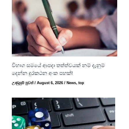
විභාග සමයේ ආපදා තත්ත්වයක් නම් දැනුම්
දෙන්න දුරකථන අංක පහක්!
උණුසුම් පුවත්
/
August 6, 2026
/
News
,
top