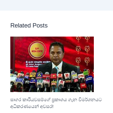
Related Posts
සාගර කාරියවසම්ගේ ප්‍රකාශය ගැන විමර්ශනයට
අධිකරණයෙන් අවසර!