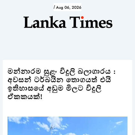
Skip
/
Aug 06, 2026
to
content
මන්නාරම සුළං විදුලි බලාගාරය :
අවසන් ටර්බයින තොගයත් එයි
ඉතිහාසයේ අඩුම මිලට විදුලි
ඒකකයක්!