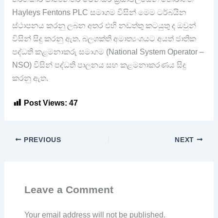
Hayleys Fentons PLC සමාගම විසින් මෙම ටර්බයින
ස්ථාපනය කරනු ලබන අතර එහි නඩත්තු කටයුතු ද ඔවුන්
විසින් සිදු කරනු ඇත. බලශක්ති අමාත්‍යංශයට අයත් ජාතික
පද්ධති කළමනාකරු සමාගම (National System Operator –
NSO) විසින් පද්ධති පාලනය සහ කළමනාකරණය සිදු
කරනු ඇත.
Post Views:
47
PREVIOUS
NEXT
Leave a Comment
Your email address will not be published.