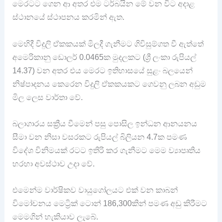
මෙරටට ගෙන ආ අතර එම ටර්බයින මේ වන විට අදාළ
ස්ථානයේ ස්ථාපනය කරමින් ඇත.
මෙහිදී විදුලි ඒකකයක් මිලදී ගැනීමට ගිවිසුම්ගත වී ඇත්තේ
අමෙරිකානු ඩොලර් 0.0465ක මුදලකට (ශ්‍රී ලංකා රුපියල්
14.37) වන අතර එය මෙරට ඉතිහාසයේ සුළං බලයෙන්
නිෂ්පාදනය කෙරෙන විදුලි ඒකකයකට ගෙවනු ලබන අඩුම
මිල ලෙස වාර්තා වේ.
බලාගාරය සක්‍රීය වීමෙන් පසු පොසිල ඉන්ධන ආනයනය
සීමා වන නිසා වසරකට රුපියල් බිලියන 4.7ක පමණ
විදේශ විනිමයක් රටට ඉතිරි කර ගැනීමට මෙම ව්‍යාපෘතිය
හරහා අවස්ථාව උදා වේ.
එමෙන්ම වාර්ෂිකව වායුගෝලයට එක් වන කාබන්
විමෝචනය මෙට්‍රික් ටොන් 186,300කින් පමණ අඩු කිරීමට
මෙමගින් හැකියාව ලැබේ.