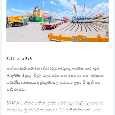
July 5, 2026
මන්නාරමේ මේ වන විට වැඩකටයුතු ආරම්භ කර ඇති
HayWind සුළං විදුලි බලාගාරය සඳහා අවශ්‍ය වන අවසාන
ටර්බයින තොගය ද ත්‍රිකුණාමල වරායට ළඟා වී ඇති බව
වාර්තා වේ.
50 MW ධාරිතාවයකින් යුක්ත මෙම සුළං විදුලි බලාගාරයට
අවශ්‍ය පළමු ටර්බයින තොගය මීට සති කිහිපයකට පෙර