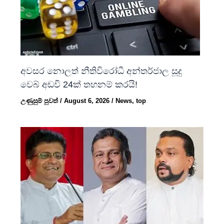
අවසර නොලත් නීතිවිරෝධී අන්තර්ජාල සූදු
වෙබ් අඩවි 24ක් තහනම් කරයි!
උණුසුම් පුවත්
/
August 6, 2026
/
News
,
top