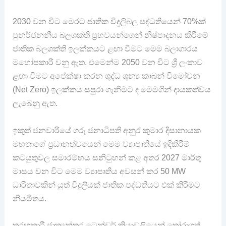
2030 වන විට මෙරට ජාතික විදුලිබල පද්ධතියෙන් 70%ක්
පුනර්ජනනීය බලශක්ති ප්‍රභවයන්ගෙන් නිෂ්පාදනය කිරීමේ
ජාතික බලශක්ති ඉලක්කයට ළඟා වීමට මෙම බලාගාරය
මහෝපකාරී වනු ඇත. එමෙන්ම 2050 වන විට ​ශ්‍රී ලංකාව
ළඟා වීමට අපේක්ෂා කරන ශුද්ධ ශුන්‍ය කාබන් විමෝචන
(Net Zero) ඉලක්කය සපුරා ගැනීමට ද මෙමගින් දායකත්වය
ලැබෙනු ඇත.
ඉකුත් ජනවාරියේ ගරු ජනාධිපති අනුර කුමාර දිසානායක
මහතාගේ ප්‍රධානත්වයෙන් මෙම ව්‍යාපෘතියේ ඉදිකිරීම්
කටයුතුවල සමාරම්භය සනිටුහන් කළ අතර 2027 මාර්තු
මාසය වන විට මෙම ව්‍යාපෘතිය අවසන් කර 50 MW
ධාරිතාවකින් යුත් විදුලියක් ජාතික පද්ධතියට එක් කිරීමට
නියමිතය.
තරඟකාරී ජාත්‍යන්තර ටෙන්ඩර් ක්‍රියාවලියෙන් තෝරාගත්