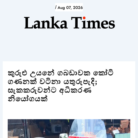
Skip
/
Aug 07, 2026
to
content
කුරුළු උයනේ ගබඩාවක කෝටි
ගණනක් වටිනා යතුරුපැදි;
සැකකරුවන්ට අධිකරණ
නියෝගයක්