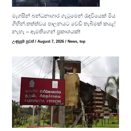
මැගසින් බන්ධනාගාර ගැටුමෙන් රැඳවියෙක් මිය
ගිහින්.තත්ත්වය පාලනයට වෙඩි තැබීමක් කළේ
නැහැ – ඇමතිගෙන් ප්‍රකාශයක්!
උණුසුම් පුවත්
/
August 7, 2026
/
News
,
top