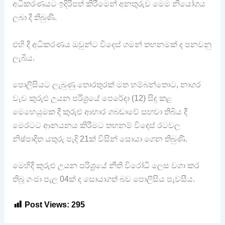
අධිකරණයට ඉදිරිපත් කිරීමෙන් අනතුරුව මෙම නියෝගය
ලබා දී තිබුණි.
එහි දී අධිකරණය ඔවුන්ට විදෙස් ගමන් තහනමක් ද පනවනු
ලැබීය.
පොලිසියට ලැබුණු තොරතුරක් මත හම්බන්තොට, නාගර
වැව කුරුළු උයන පරිශ්‍රයේ පෙරේදා (12) සිදු කළ
මෙහෙයුමක දී කුරුළු ආහාර ගබඩාවේ සඟවා තිබිය දී
මෙරටට ආනයනය කිරීමට තහනම් විදෙස් රටවල
නිෂ්පාදිත යතුරු පැදි 21ක් විසින් සොයා ගෙන තිබුණි.
මෙහිදී කුරුළු උයන පරිශ්‍රයේ නීති විරෝධී ලෙස වගා කර
තිබූ ගංජා පැල 04ක් ද සොයාගත් බව පොලිසිය පැවසීය.
Post Views:
295