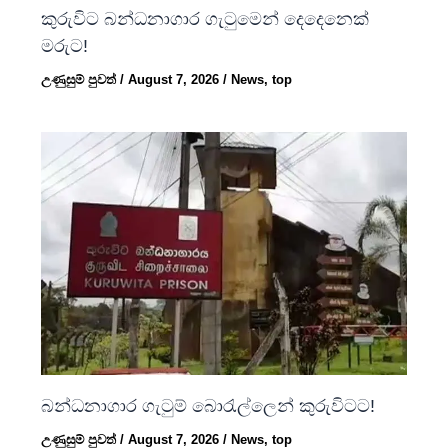
කුරුවිට බන්ධනාගාර ගැටුමෙන් දෙදෙනෙක්
මරුට!
උණුසුම් පුවත්
/
August 7, 2026
/
News
,
top
බන්ධනාගාර ගැටුම් බොරැල්ලෙන් කුරුවිටට!
උණුසුම් පුවත්
/
August 7, 2026
/
News
,
top