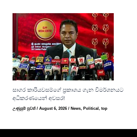
සාගර කාරියවසම්ගේ ප්‍රකාශය ගැන විමර්ශනයට
අධිකරණයෙන් අවසර!
උණුසුම් පුවත්
/
August 6, 2026
/
News
,
Political
,
top