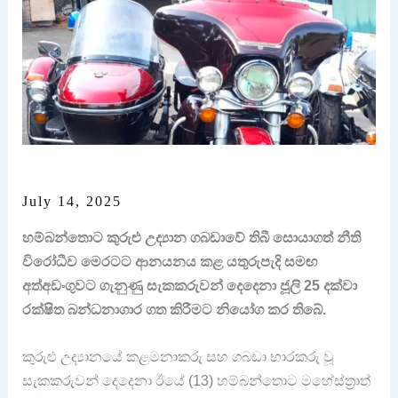
July 14, 2025
හම්බන්තොට කුරුළු උද්‍යාන ගබඩාවේ තිබී සොයාගත් නීති
විරෝධීව මෙරටට ආනයනය කළ යතුරුපැදි සමඟ
අත්අඩංගුවට ගැනුණු සැකකරුවන් දෙදෙනා ජූලි 25 දක්වා
රක්ෂිත බන්ධනාගාර ගත කිරීමට නියෝග කර තිබේ.
කුරුළු උද්‍යානයේ කළමනාකරු සහ ගබඩා භාරකරු වූ
සැකකරුවන් දෙදෙනා ඊයේ (13) හම්බන්තොට මහේස්ත්‍රාත්