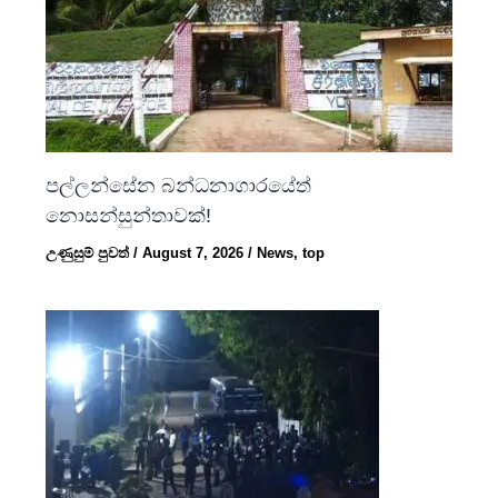
පල්ලන්සේන බන්ධනාගාරයේත්
නොසන්සුන්තාවක්!
උණුසුම් පුවත්
/
August 7, 2026
/
News
,
top