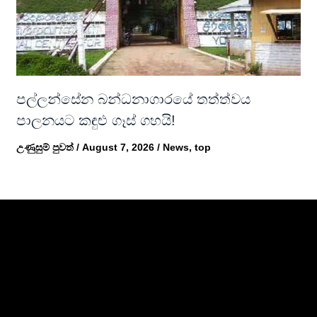
පල්ලන්සේන බන්ධනාගාරයේ තත්ත්වය
පාලනයට කඳුළු ගෑස් ගහයි!
උණුසුම් පුවත්
/
August 7, 2026
/
News
,
top