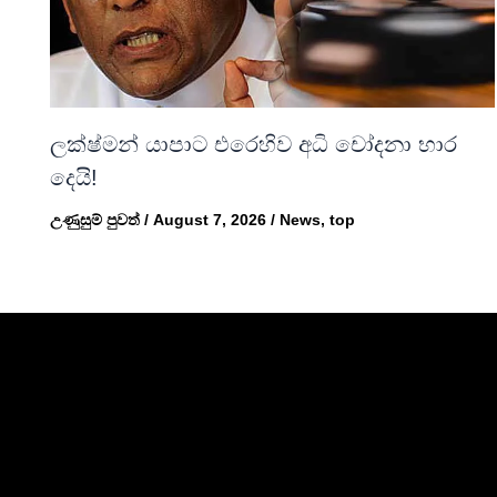
ලක්ෂ්මන් යාපාට එරෙහිව අධි චෝදනා භාර
දෙයි!
උණුසුම් පුවත්
/
August 7, 2026
/
News
,
top