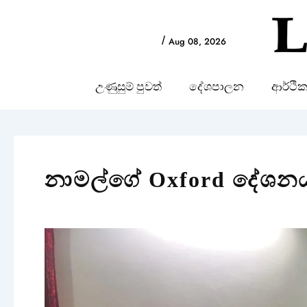
Skip
to
/
Aug 08, 2026
content
උණුසුම් පුවත්
දේශපාලන
ආර්ථි
නාමල්ගේ Oxford දේශනයත