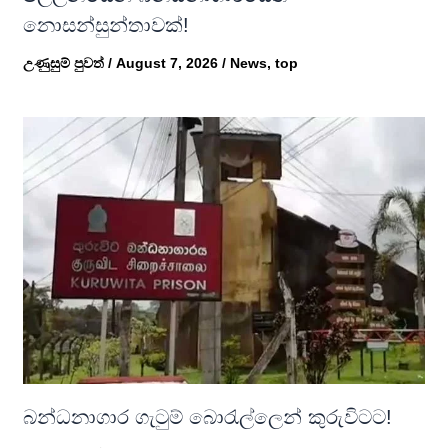
නොසන්සුන්තාවක්!
උණුසුම් පුවත්
/
August 7, 2026
/
News
,
top
බන්ධනාගාර ගැටුම් බොරැල්ලෙන් කුරුවිටට!