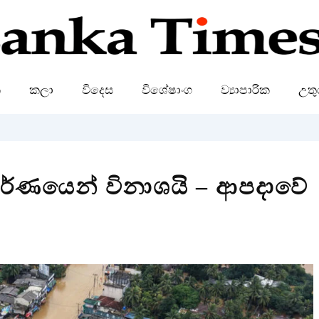
ක
කලා
විදෙස
විශේෂාංග
ව්‍යාපාරික
උතු
ූර්ණයෙන් විනාශයි – ආපදාවේ