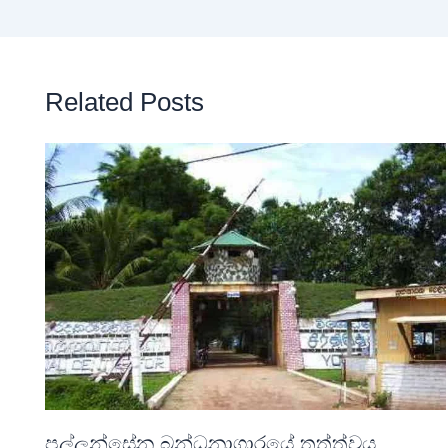
Related Posts
පල්ලන්සේන බන්ධනාගාරයේ තත්ත්වය