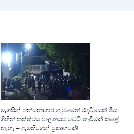
මැගසින් බන්ධනාගාර ගැටුමෙන් රැඳවියෙක් මිය
ගිහින්.තත්ත්වය පාලනයට වෙඩි තැබීමක් කළේ
නැහැ – ඇමතිගෙන් ප්‍රකාශයක්!