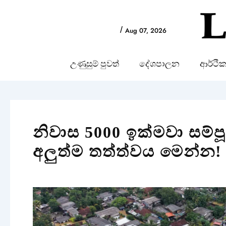
Skip
to
/
Aug 07, 2026
content
උණුසුම් පුවත්
දේශපාලන
ආර්ථි
නිවාස 5000 ඉක්මවා සම්ප
අලුත්ම තත්ත්වය මෙන්න!