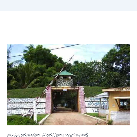
පල්ලන්සේන බන්ධනාගාරයේත්