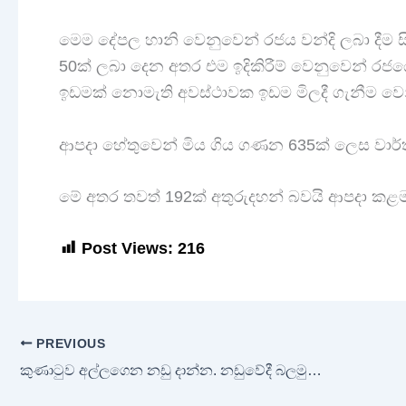
මෙම දේපල හානි වෙනුවෙන් රජය වන්දි ලබා දීම ස
50ක් ලබා දෙන අතර එම ඉදිකිරීම් වෙනුවෙන් රජය
ඉඩමක් නොමැති අවස්ථාවක ඉඩම මිලදී ගැනීම වෙ
ආපදා හේතුවෙන් මිය ගිය ගණන 635ක් ලෙස වාර්ත
මේ අතර තවත් 192ක් අතුරුදහන් බවයි ආපදා ක
Post Views:
216
PREVIOUS
කුණාටුව අල්ලගෙන නඩු දාන්න. නඩුවේදී බලමුකෝ වෙන දේ!