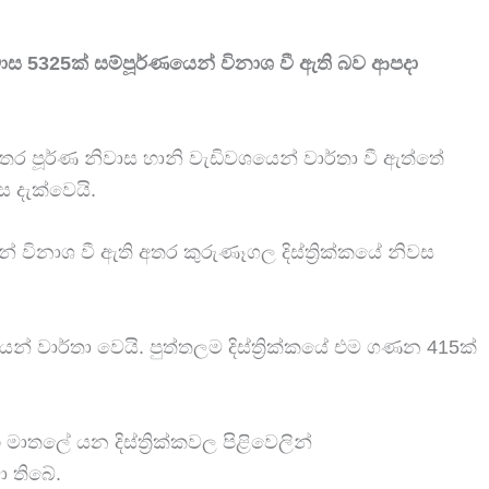
ස 5325ක් සම්පූර්ණයෙන් විනාශ වී ඇති බව ආපදා
තර පූර්ණ නිවාස හානි වැඩිවශයෙන් වාර්තා වී ඇත්තේ
ස දැක්වෙයි.
න් විනාශ වී ඇති අතර කුරුණෑගල දිස්ත්‍රික්කයේ නිවස
කයෙන් වාර්තා වෙයි. පුත්තලම දිස්ත්‍රික්කයේ එම ගණන 415ක්
ාතලේ යන දිස්ත්‍රික්කවල පිළිවෙලින්
ා තිබේ.