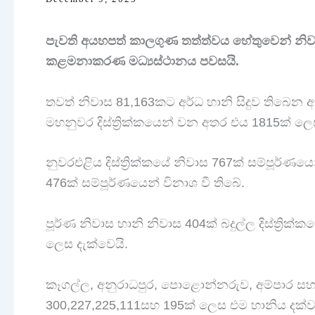
පැවති අයහපත් කාලගුණ තත්ත්වය හේතුවෙන් නිවා
කළමනාකරණ මධ්‍යස්ථානය පවසයි.
තවත් නිවාස 81,163කට අර්ධ හානි සිදුව තිබෙන අ
මහනුවර දිස්ත්‍රික්කයෙන් වන අතර එය 1815ක් ලෙ
නුවරඑළිය දිස්ත්‍රික්කයේ නිවාස 767ක් සම්පූර්ණයෙ
476ක් සම්පූර්ණයෙන් විනාශ වී තිබේ.
පූර්ණ නිවාස හානි නිවාස 404ක් බදුල්ල දිස්ත්‍රික්
ලෙස දැක්වෙයි.
කෑගල්ල, අනුරාධපුර, පොළොන්නරුව, අම්පාර සහ ම
300,227,225,111සහ 195ක් ලෙස එම හානිය දක්ව