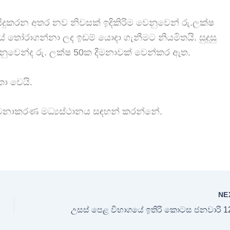
ිදුකරන අතර නව නිවසක් ඉදිකිරිම වෙනුවෙන් රු.ලක්ෂ
ේ තෝරාගන්නා ලද ඉඩම් යොදා ගැනීමට නියමිතයි. සුදුසු
නුවෙන්ද රු. ලක්ෂ 50ක දීමනාවක් වෙන්කර ඇත.
ා වෙයි.
ළමනාකරණ මධ්‍යස්ථානය සඳහන් කරන්නේ.
NE