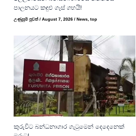
පාලනයට කඳුළු ගෑස් ගහයි!
උණුසුම් පුවත්
/
August 7, 2026
/
News
,
top
කුරුවිට බන්ධනාගාර ගැටුමෙන් දෙදෙනෙක්
මරුට!