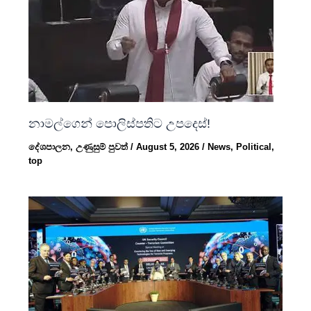
නාමල්ගෙන් පොලිස්පතිට උපදෙස්!
දේශපාලන
,
උණුසුම් පුවත්
/
August 5, 2026
/
News
,
Political
,
top