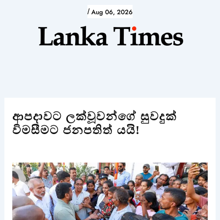
Skip
/
Aug 06, 2026
to
content
ආපදාවට ලක්වූවන්ගේ සුවදුක්
විමසීමට ජනපතිත් යයි!