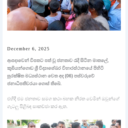
December 6, 2025
ආපදාවෙන් විපතට පත් වූ ජනතාව රැදි සිටින මාතලේ,
කූඹියන්ගොඩ ශ්‍රී විද්‍යාශේඛර විහාරස්ථානයේ පිහිටි
සුරක්ෂිත මධ්‍යස්ථාන වෙත අද (06) පස්වරුවේ
ජනාධිපතිවරයා ගොස් තිබේ.
එහිදී එම ජනතාව සමග කථා බහක නිරත වෙමින් ඔවුන්ගේ
ගැටලු පිළිබඳ සාකච්ජා කර ඇත.