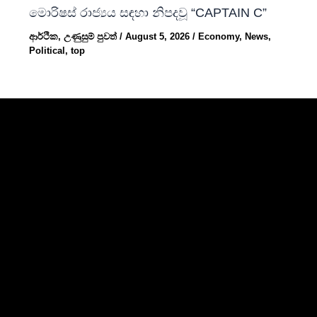
මොරිෂස් රාජ්‍යය සඳහා නිපදවූ “CAPTAIN C”
ආර්ථික
,
උණුසුම් පුවත්
/
August 5, 2026
/
Economy
,
News
,
Political
,
top