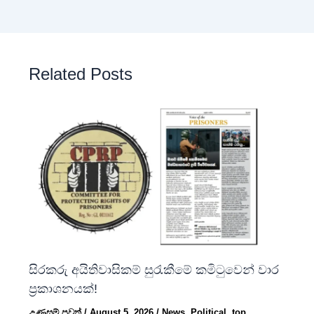
Related Posts
සිරකරු අයිතිවාසිකම් සුරැකීමේ කමිටුවෙන් වාර
ප්‍රකාශනයක්!
උණුසුම් පුවත්
/
August 5, 2026
/
News
,
Political
,
top