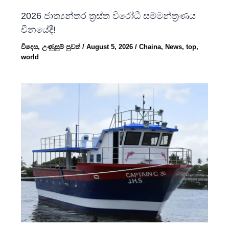
2026 ජාත්‍යන්තර ත්‍රස්ත විරෝධී සම්මන්ත්‍රණය
චීනයේදී!
විදෙස
,
උණුසුම් පුවත්
/
August 5, 2026
/
Chaina
,
News
,
top
,
world