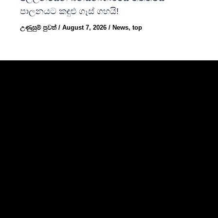
පාලනයට කඳුළු ගෑස් ගහයි!
උණුසුම් පුවත්
/
August 7, 2026
/
News
,
top