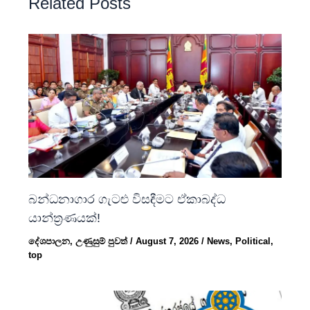
Related Posts
බන්ධනාගාර ගැටළු විසඳීමට ඒකාබද්ධ
යාන්ත්‍රණයක්!
දේශපාලන
,
උණුසුම් පුවත්
/
August 7, 2026
/
News
,
Political
,
top