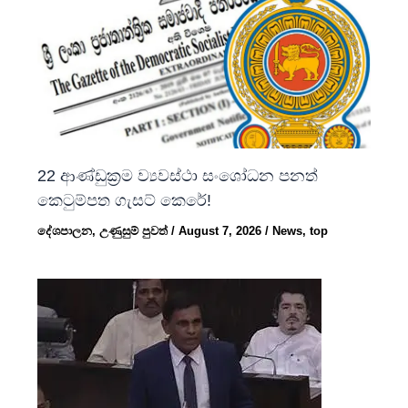
22 ආණ්ඩුක්‍රම ව්‍යවස්ථා සංශෝධන පනත්
කෙටුම්පත ගැසට් කෙරේ!
දේශපාලන
,
උණුසුම් පුවත්
/
August 7, 2026
/
News
,
top