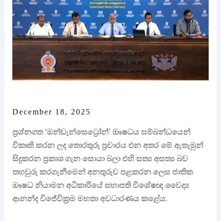
December 18, 2025
ප්‍රශ්නගත ‘ඔන්ඩැන්සෙට්‍රෝන්’ ඖෂධය සම්බන්ධයෙන්
විකෘති කරන ලද තොරතුරු ප්‍රචාරය එන අතර මේ ඇතැමුන්
සිදුකරන ප්‍රකාශ ගැන සොයා බලා එහි සත්‍ය අසත්‍ය බව
තහවුරු කරගැනීමෙන් අනතුරුව පළකරන ලෙස ජාතික
ඖෂධ නියාමන අධිකාරියේ සභාපති විශේෂඥ වෛද්‍ය
ආනන්ද විජේවික්‍රම මහතා අවධාරණය කළේය.