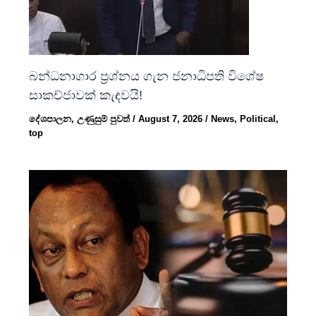
බන්ධනාගාර ප්‍රශ්නය ගැන ජනාධිපති විශේෂ
සාකච්ජාවක් කැඳවයි!
දේශපාලන
,
උණුසුම් පුවත්
/
August 7, 2026
/
News
,
Political
,
top