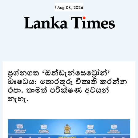
Skip
/
Aug 08, 2026
to
content
ප්‍රශ්නගත ‘ඔන්ඩැන්සෙට්‍රෝන්’
ඖෂධය: තොරතුරු විකෘති කරන්න
එපා. තාමත් පරීක්ෂණ අවසන්
නැහැ.