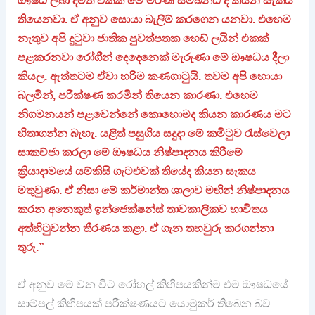
ඖෂධ ලබා දීමත් එක්ක මේ මරණ සම්බන්ධ ද කියන සැකය
තියෙනවා. ඒ අනුව සොයා බැලීම් කරගෙන යනවා. එහෙම
නැතුව අපි දුටුවා ජාතික පුවත්පතක හෙඩ් ලයින් එකක්
පළකරනවා රෝගීන් දෙදෙනෙක් මැරුණා මේ ඖෂධය දීලා
කියල. ඇත්තටම ඒවා හරිම කණගාටුයි. තවම අපි හොයා
බලමින්, පරීක්ෂණ කරමින් තියෙන කාරණා. එහෙම
නිගමනයන් පළවෙන්නේ කොහොමද කියන කාරණය මට
හිතාගන්න බැහැ. යළිත් පසුගිය සදුදා මේ කමිටුව රැස්වෙලා
සාකච්ජා කරලා මේ ඖෂධය නිෂ්පාදනය කිරීමේ
ක්‍රියාදාමයේ යම්කිසි ගැටළුවක් තියේද කියන සැකය
මතුවුණා. ඒ නිසා මේ කර්මාන්ත ශාලාව මඟින් නිෂ්පාදනය
කරන අනෙකුත් ඉන්ජෙක්ෂන්ස් තාවකාලිකව භාවිතය
අත්හිටුවන්න තීරණය කළා. ඒ ගැන තහවුරු කරගන්නා
තුරු.”
ඒ අනුව මේ වන විට රෝහල් කිහිපයකින්ම එම ඖෂධයේ
සාම්පල් කිහිපයක් පරීක්ෂණයට යොමුකර් තිබෙන බව