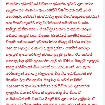
නියාමන අධිකාරියේ විධායක අධ්‍යක්ෂ තුමාට දැනගන්න
ලැබුණා මේ ඖෂධය තුළ යම්කිසි විෂබීජයක් ඇති බවට
තොරතුරු. මෙවැනි අවස්ථාවල අපේ විශේෂඥවෛද්‍යවරුන්
සහ ඖෂධ ඇගයීම් නිලධාරීන්ගෙන් සමන්විත විශේෂ
කමිටුවක් තියෙනවා. ඒ කමිටුව වහාම සාකච්ජා කරලා
මේකට අදාළව සැක හිතෙන ඖෂධයේ කාණ්ඩ හතරක්
වහාම භාවිතයෙන් ඉවත්කරන්න කියල තීරණය කරලා
වෛද්‍ය සැපයුම් අංශයට දැනුම් දුන්නා. එමඟින් වෛද්‍ය
සැපයුම් අංශය රෝහල් වෙතට දැනුම් දුන්නා. ඊට පස්සේ
සෙනසුරාදා අපිට දැනගන්න ලැබුණා IDH රෝහලට ඇතුළත්
කරපු රෝගියෙක් මිය යාමක් සම්බන්ධයෙන්. මේ ගැන
රෝහලෙන් හොයල බැලුවහම මිය ගිය රෝගියාටත් මේ
ඖෂධය දීලා තියෙනවා. සිකුරාදා රෑ තවත් රෝගීන්
දෙදෙනෙක් අසාධ්‍ය තත්ත්වයෙන් සිටින බව දැනගන්න
ලැබුණා. එක රෝගියෙක් පසුවෙනිදා මිය ගියා. ඒ
රෝගියාටත් මේ ඖෂධය දී ඇති බව දැනගන්න ලැබුණා. ඒ