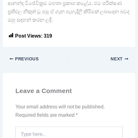
ආනන්ද විජේවික්‍රම මහතා ප්‍රකාශ කළේය. එම පරීක්ෂණ
ප්‍රතිඵල නිකුත් වූ පසු ඒ ගැන පැහැදිලි කිරීමක් ලබාදෙන බවද
ඔහු සඳහන් කරන ලදී.
Post Views:
319
PREVIOUS
NEXT
Leave a Comment
Your email address will not be published.
Required fields are marked
*
Type
here..