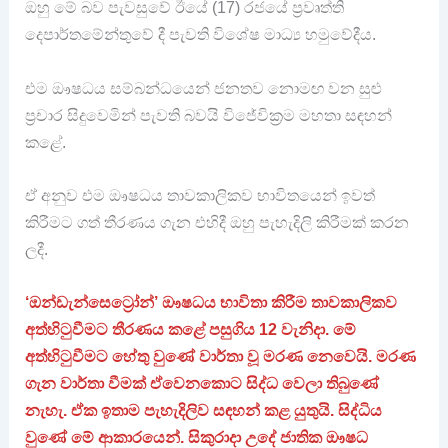
ඔහු මේ බව පැවසුවේ ඊයේ (17) රජයේ ප්‍රවෘත්ති
දෙපාර්තමේන්තුවේ දී පැවති විශේෂ මාධ්‍ය හමුවේදීය.
එම ඖෂධය සම්බන්ධයෙන් ජනතව නොමඟ වන සුළු
ප්‍රචාර සිදුවෙමින් පැවති බවයි විජේවික්‍රම මහතා සඳහන්
කළේ.
ඒ අනුව එම ඖෂධය තාවකාලිකව භාවිතයෙන් ඉවත්
කිරීමට ගත් තීරණය ගැන එහිදී ඔහු පැහැදිලි කිරීමක් කරන
ලදී.
‘ඔන්ඩැන්සෙට්‍රෝන්’ ඖෂධය භාවිතා කිරීම තාවකාලිකව
අත්හිටුවීමට තීරණය කළේ පසුගිය 12 වැනිදා. මේ
අත්හිටුවීමට හේතු වුණේ වාර්තා වූ මරණ නෙවෙයි. මරණ
ගැන වාර්තා වීමක් ඒවෙනකොට සිද්ධ වෙලා තිබුණේ
නැහැ. ඒක ඉතාම පැහැදිලිව සඳහන් කළ යුතුයි. සිද්ධිය
වුණේ මේ ආකාරයෙන්. සිකුරාදා උදේ ජාතික ඖෂධ