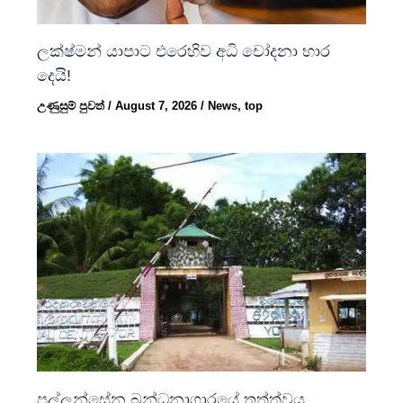
ලක්ෂ්මන් යාපාට එරෙහිව අධි චෝදනා භාර
දෙයි!
උණුසුම් පුවත්
/
August 7, 2026
/
News
,
top
පල්ලන්සේන බන්ධනාගාරයේ තත්ත්වය