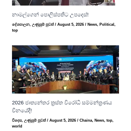
නාමල්ගෙන් පොලිස්පතිට උපදෙස්!
දේශපාලන
,
උණුසුම් පුවත්
/
August 5, 2026
/
News
,
Political
,
top
2026 ජාත්‍යන්තර ත්‍රස්ත විරෝධී සම්මන්ත්‍රණය
චීනයේදී!
විදෙස
,
උණුසුම් පුවත්
/
August 5, 2026
/
Chaina
,
News
,
top
,
world