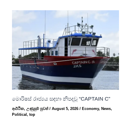
මොරිෂස් රාජ්‍යය සඳහා නිපදවූ “CAPTAIN C”
ආර්ථික
,
උණුසුම් පුවත්
/
August 5, 2026
/
Economy
,
News
,
Political
,
top