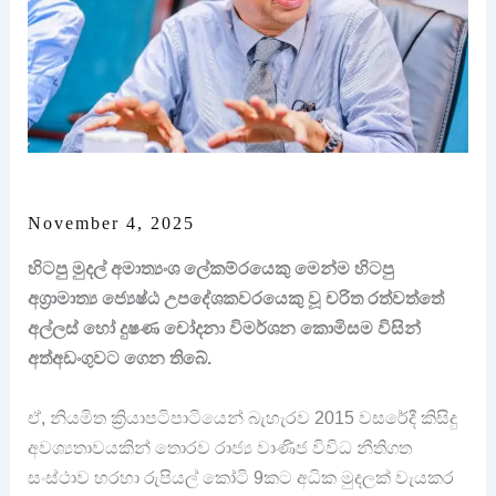
November 4, 2025
හිටපු මුදල් අමාත්‍යංශ ලේකම්රයෙකු මෙන්ම හිටපු
අග්‍රාමාත්‍ය ජ්‍යෙෂ්ඨ උපදේශකවරයෙකු වූ චරිත රත්වත්තේ
අල්ලස් හෝ දුෂණ චෝදනා විමර්ශන කොමිසම විසින්
අත්අඩංගුවට ගෙන තිබේ.
ඒ, නියමිත ක්‍රියාපටිපාටියෙන් බැහැරව 2015 වසරේදී කිසිදු
අවශ්‍යතාවයකින් තොරව රාජ්‍ය වාණිජ විවිධ නීතිගත
සංස්ථාව හරහා රුපියල් කෝටි 9කට අධික මුදලක් වැයකර