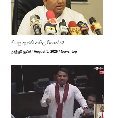
හිටපු ඇමති අකිල රිමාන්ඩ්!
උණුසුම් පුවත්
/
August 5, 2026
/
News
,
top