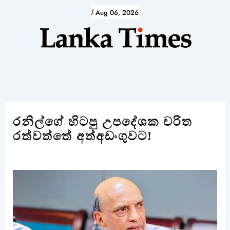
Skip
/
Aug 06, 2026
to
content
රනිල්ගේ හිටපු උපදේශක චරිත
රත්වත්තේ අත්අඩංගුවට!