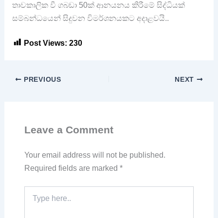
තාවකාලික වී ගබඩා 50ක් ආනයනය කිරීමේ සිද්ධියක්
සම්බන්ධයෙන් සිදුවන විමර්ශනයකට අදාළවයි..
Post Views:
230
PREVIOUS
NEXT
Leave a Comment
Your email address will not be published.
Required fields are marked
*
Type
here..