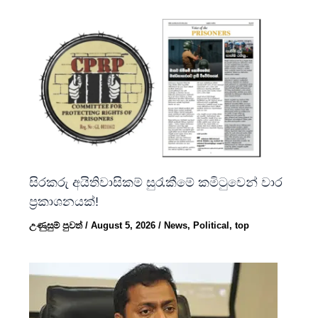
සිරකරු අයිතිවාසිකම් සුරැකීමේ කමිටුවෙන් වාර
ප්‍රකාශනයක්!
උණුසුම් පුවත්
/
August 5, 2026
/
News
,
Political
,
top