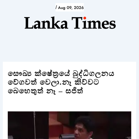
Skip
/
Aug 09, 2026
to
content
සෞඛ්‍ය ක්ෂේත්‍රයේ බුද්ධිගලනය
වේගවත් වෙලා.නෑ කිව්වට
බෙහෙතුත් නෑ – සජිත්