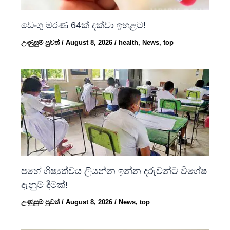
ඩෙංගු මරණ 64ක් දක්වා ඉහළට!
උණුසුම් පුවත්
/
August 8, 2026
/
health
,
News
,
top
පහේ ශිෂ්‍යත්වය ලියන්න ඉන්න දරුවන්ට විශේෂ
දැනුම් දීමක්!
උණුසුම් පුවත්
/
August 8, 2026
/
News
,
top