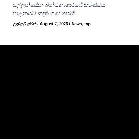
පල්ලන්සේන බන්ධනාගාරයේ තත්ත්වය
පාලනයට කඳුළු ගෑස් ගහයි!
උණුසුම් පුවත්
/
August 7, 2026
/
News
,
top