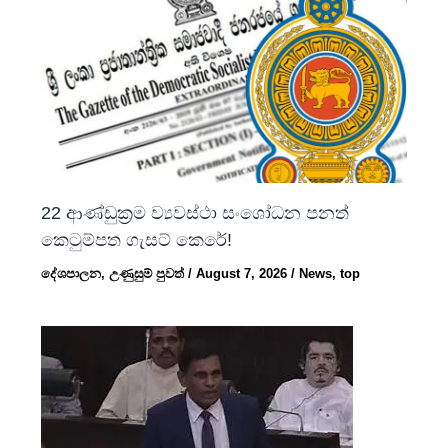
22 ආණ්ඩුක්‍රම ව්‍යවස්ථා සංශෝධන පනත්
කෙටුම්පත ගැසට් කෙරේ!
දේශපාලන
,
උණුසුම් පුවත්
/
August 7, 2026
/
News
,
top