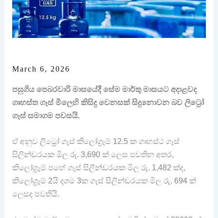
March 6, 2026
පසුගිය පෙබරවාරි මාසයේදී සේම මාර්තු මාසයට අදාළවද
ගෘහස්ත ගෑස් මිලෙහි කිසිදු වෙනසක් සිදුනොවන බව ලිට්‍රෝ
ගෑස් සමාගම පවසයි.
ඒ අනුව ලිට්‍රෝ ගෑස් කිලෝග්‍රෑම් 12.5 ක ගෘහස්ථ ගෑස්
සිලින්ඩරයක මිල රු. 3,690 ක් ලෙස පවතින අතර,
කිලෝග්‍රෑම් පහේ ගෑස් සිලින්ඩරයක මිල රු. 1,482 ක්ද,
කිලෝග්‍රෑම් 2යි දශම 3ක ගෑස් සිලින්ඩරයක මිල රු. 694 ක්
ලෙසද පවතියි.