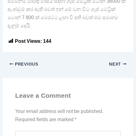
එමෙන්ම මාර්තු මාසය සඳහා ගෑස් මෙට්‍රික් ටොන් 38000 ක්
ඇණවුම් කර ඇති බවත් ඉන් මේ වන විට ගෑස් මෙට්‍රික්
ටොන් 7 800 ක් මෙරටට ළඟා වී අති බවත් එම සමාගම
දැනුම් දෙයි.
Post Views:
144
PREVIOUS
NEXT
Leave a Comment
Your email address will not be published.
Required fields are marked
*
Type