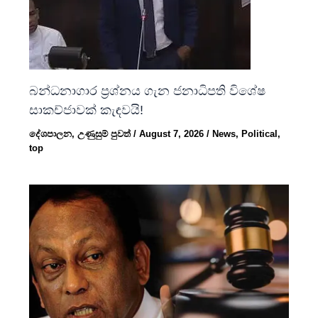
බන්ධනාගාර ප්‍රශ්නය ගැන ජනාධිපති විශේෂ
සාකච්ජාවක් කැඳවයි!
දේශපාලන
,
උණුසුම් පුවත්
/
August 7, 2026
/
News
,
Political
,
top