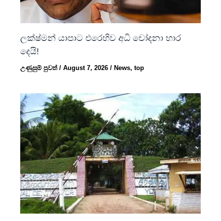
ලක්ෂ්මන් යාපාට එරෙහිව අධි චෝදනා භාර
දෙයි!
උණුසුම් පුවත්
/
August 7, 2026
/
News
,
top