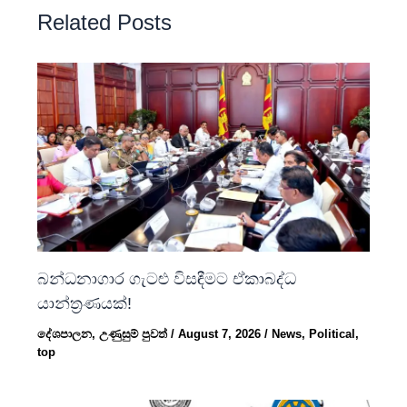
Related Posts
බන්ධනාගාර ගැටළු විසඳීමට ඒකාබද්ධ
යාන්ත්‍රණයක්!
දේශපාලන
,
උණුසුම් පුවත්
/
August 7, 2026
/
News
,
Political
,
top