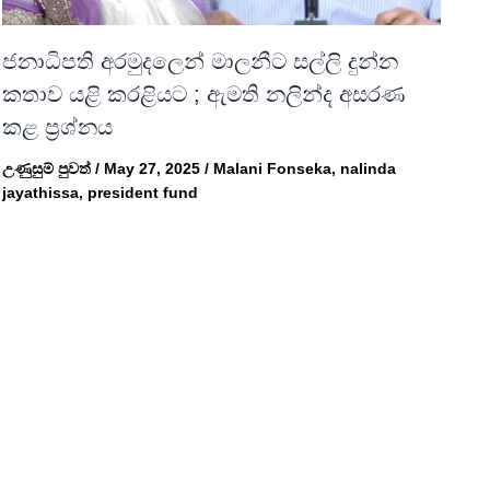
ජනාධිපති අරමුදලෙන් මාලනීට සල්ලි දුන්න
කතාව යළි කරළියට ; ඇමති නලින්ද අසරණ
කළ ප්‍රශ්නය
උණුසුම් පුවත්
/
May 27, 2025
/
Malani Fonseka
,
nalinda
jayathissa
,
president fund