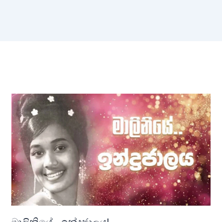
මාලිනියේ.. ඉන්ද්‍රජාලය!