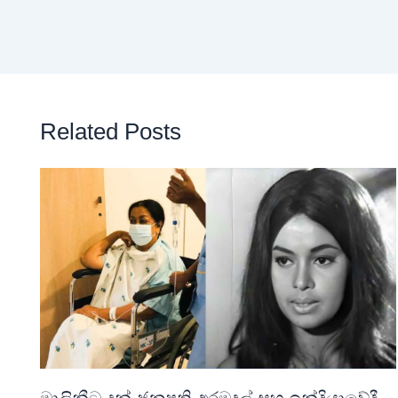
Related Posts
මාලිනීට දුන් ජනපති අරමුදල් සහ ඉන්දියාවේදී