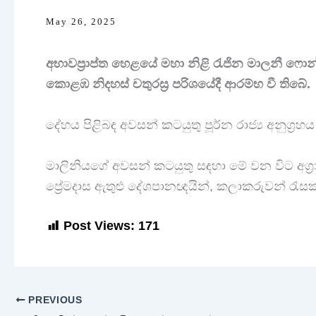
May 26, 2025
අභාවප්‍රාප්ත හෙළයේ මහා නිළි රැජින මාලනී ෆ
කොළඹ නිදහස් චතුරස්‍ර පරිශයේදී ආරම්භ වී තිබේ.
දේහය පිළිබඳ අවසන් කටයුතු පූර්න රාජ්‍ය අනුග්‍රහ
මාලිනියගේ අවසන් කටයුතු සඳහා මේ වන විට අග්‍රා
ප්‍රේමදාස ඇතුළු දේශපානඥයින්, කලාකරුවන් රැස
Post Views:
171
PREVIOUS