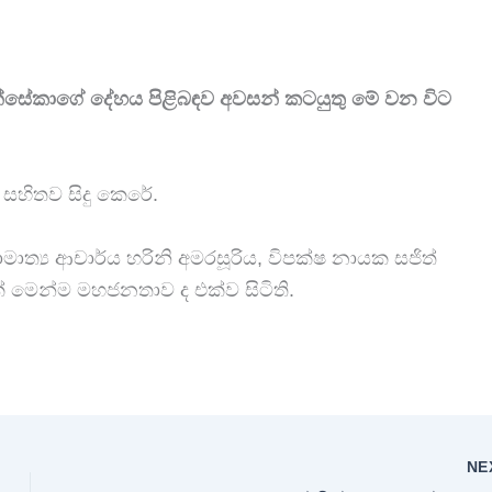
ොන්සේකාගේ දේහය පිළිබඳව අවසන් කටයුතු මේ වන විට
ය සහිතව සිදු කෙරේ.
මාත්‍ය ආචාර්ය හරිනි අමරසූරිය, විපක්ෂ නායක සජිත්
ක් මෙන්ම මහජනතාව ද එක්ව සිටිති.
NE