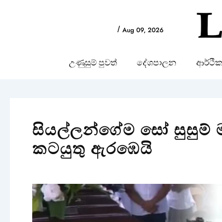
Skip
to
/
Aug 09, 2026
content
උණුසුම් පුවත්
දේශපාලන
ආර්ථි
සියල්ලන්ගේම සෝ සුසුම් 
කටයුතු ඇරඹෙයි