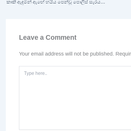
කාකි ඇඳුමින් ඇඟේ හයිය පෙන්වූ පොලිස් සැරයන්ට වැඩ වරදී!
Leave a Comment
Your email address will not be published.
Requir
Type
here..