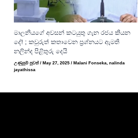
මාලනියගේ අවසන් කටයුතු ගැන රජය කියන
දේ! ; කවුරුත් කතාවෙන ප්‍රශ්නයට ඇමති
නලින්ද පිළිතුරු දෙයි
උණුසුම් පුවත්
/
May 27, 2025
/
Malani Fonseka
,
nalinda
jayathissa