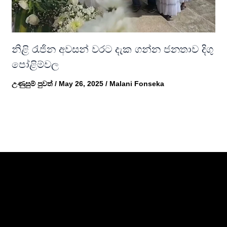
නිළි රැජින අවසන් වරට දැක ගන්න ජනතාව දිගු
පෝළිම්වල
උණුසුම් පුවත්
/
May 26, 2025
/
Malani Fonseka