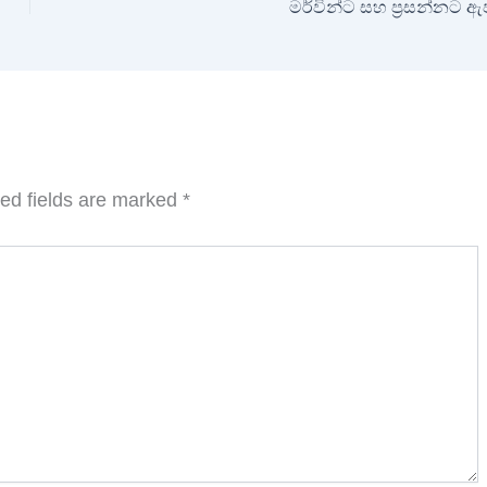
මර්වින්ට සහ ප්‍රසන්නට ඇ
ed fields are marked
*