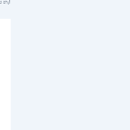
ප නෑ!