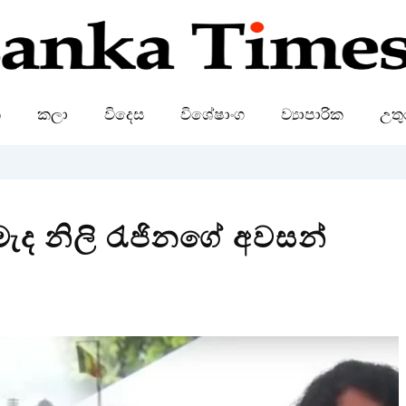
ක
කලා
විදෙස
විශේෂාංග
ව්‍යාපාරික
උතු
මැද නිලි රැජිනගේ අවසන්