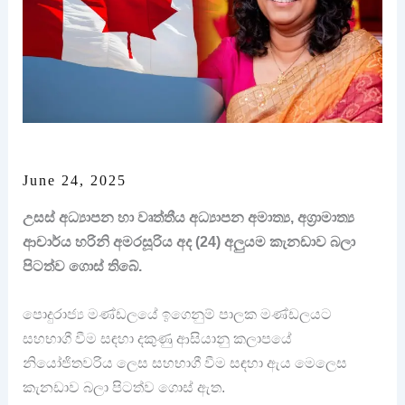
June 24, 2025
උසස් අධ්‍යාපන හා වෘත්තීය අධ්‍යාපන අමාත්‍ය, අග්‍රාමාත්‍ය
ආචාර්ය හරිනි අමරසූරිය අද (24) අලුයම කැනඩාව බලා
පිටත්ව ගොස් තිබේ.
පොදුරාජ්‍ය මණ්ඩලයේ ඉගෙනුම් පාලක මණ්ඩලයට
සහභාගී වීම සඳහා දකුණු ආසියානු කලාපයේ
නියෝජිතවරිය ලෙස සහභාගී වීම සඳහා ඇය මෙලෙස
කැනඩාව බලා පිටත්ව ගොස් ඇත.