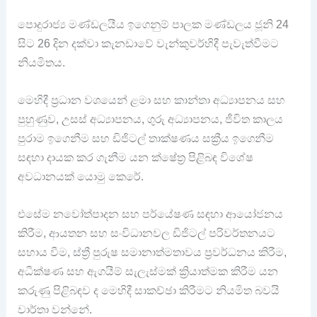
පොදුරාජ්‍ය මණ්ඩලයීය ඉගෙනුම් පාලක මණ්ඩලය ජූනි 24
සිට 26 දින දක්වා කැනඩාවේ වැන්කුවර්හිදී පැවැත්වීමට
නියමිතය.
මෙහිදී ප්‍රධාන වශයෙන් ළමා සහ කාන්තා අධ්‍යාපනය සහ
පුහුණුව, උසස් අධ්‍යාපනය, ගුරු අධ්‍යාපනය, ජීවිත කාලය
පුරාම ඉගෙනීම සහ ඩිජිටල් තාක්ෂණය සක්‍රීය ඉගෙනීම
සඳහා දායක කර ගැනීම යන ක්ෂේත්‍ර පිළිබඳ විශේෂ
අවධානයක් යොමු කෙරේ.
එසේම නවෝත්පාදන සහ පර්යේෂණ සඳහා ආයෝජනය
කිරීම, ආයතන සහ සංවිධානවල ඩිජිටල් පරිවර්තනයට
සහාය වීම, ස්ත්‍රී පුරුෂ සමානාත්මතාවය ප්‍රවර්ධනය කිරීම,
අධීක්ෂණ සහ ඇගයීම් සැලැස්මක් ක්‍රියාත්මක කිරීම යන
කරුණු පිළිබඳව ද මෙහිදී සාකච්ඡා කිරීමට නියමිත බවයි
වාර්තා වන්නේ.