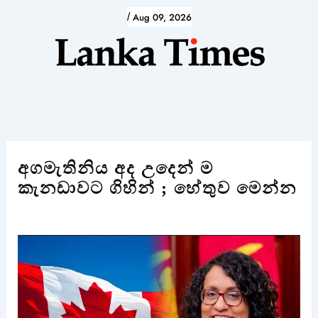
Skip
/
Aug 09, 2026
to
content
අගමැතිනිය අද උදෙන් ම
කැනඩාවට ගිහින් ; හේතුව මෙන්න