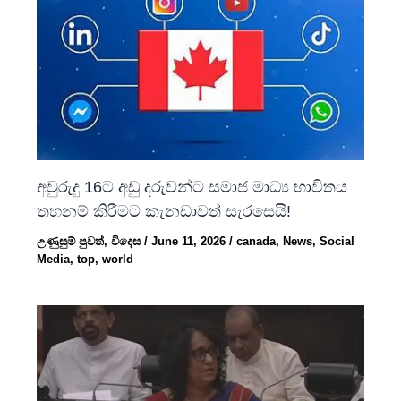
අවුරුදු 16ට අඩු දරුවන්ට සමාජ මාධ්‍ය භාවිතය
තහනම් කිරීමට කැනඩාවත් සැරසෙයි!
උණුසුම් පුවත්
,
විදෙස
/
June 11, 2026
/
canada
,
News
,
Social
Media
,
top
,
world