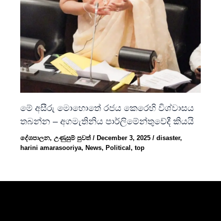
මේ අසීරු මොහොතේ රජය කෙරෙහි විශ්වාසය
තබන්න – අගමැතිනිය පාර්ලිමේන්තුවේදී කියයි
දේශපාලන
,
උණුසුම් පුවත්
/
December 3, 2025
/
disaster
,
harini amarasooriya
,
News
,
Political
,
top