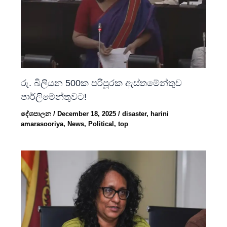
රු. බිලියන 500ක පරිපූරක ඇස්තමේන්තුව
පාර්ලිමේන්තුවට!
දේශපාලන
/
December 18, 2025
/
disaster
,
harini
amarasooriya
,
News
,
Political
,
top