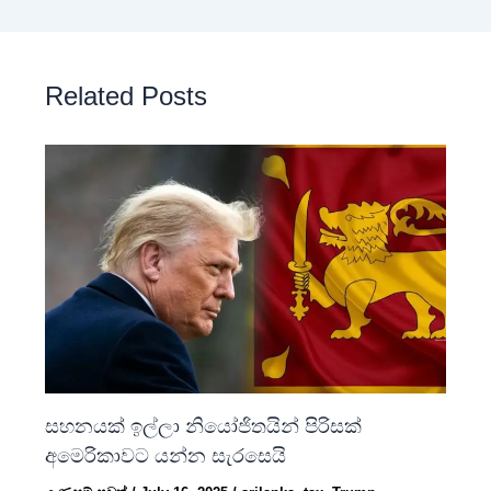
Related Posts
සහනයක් ඉල්ලා නියෝජිතයින් පිරිසක්
අමෙරිකාවට යන්න සැරසෙයි