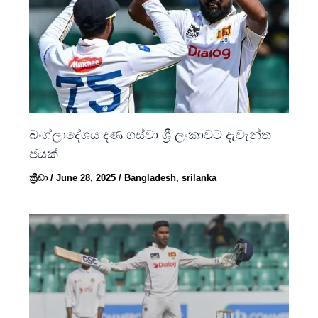
බංග්ලාදේශය දණ ගස්වා ශ්‍රී ලංකාවට දැවැන්ත
ජයක්
ක්‍රීඩා
/
June 28, 2025
/
Bangladesh
,
srilanka