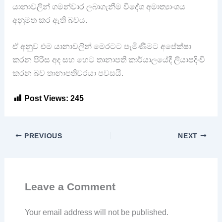
යානාවලින් ගමන්වාර ලබාගැනීම විදේශ අමාත්‍යාංශය
අනුමත කර ඇති බවය.
ඒ අනුව එම යානාවලින් මෙරටට පැමිණීමට අපේක්ෂා
කරන පිරිස අද සහ හෙට තානාපති කාර්යාලයේදී ලියාපදිංචි
කරන බව තානාපතිවරයා පවසයි.
Post Views:
245
PREVIOUS
NEXT
Leave a Comment
Your email address will not be published.