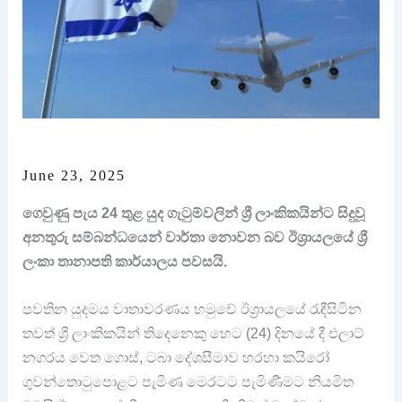
June 23, 2025
ගෙවුණු පැය 24 තුළ යුද ගැටුම්වලින් ශ්‍රී ලාංකිකයින්ට සිදුවූ
අනතුරු සම්බන්ධයෙන් වාර්තා නොවන බව ඊශ්‍රායලයේ ශ්‍රී
ලංකා තානාපති කාර්යාලය පවසයි.
පවතින යුදමය වාතාවරණය හමුවේ ඊශ්‍රායලයේ රැඳීසිටින
තවත් ශ්‍රී ලාංකිකයින් තිදෙනෙකු හෙට (24) දිනයේ දී එලාට්
නගරය වෙත ගොස්, ටබා දේශසීමාව හරහා කයිරෝ
ගුවන්තොටුපොළට පැමිණ මෙරටට පැමිණීමට නියමිත