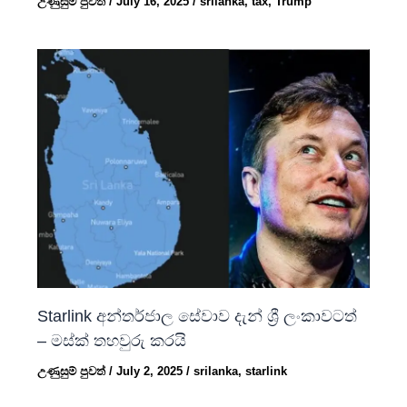
උණුසුම් පුවත්
/
July 16, 2025
/
srilanka
,
tax
,
Trump
Starlink අන්තර්ජාල සේවාව දැන් ශ්‍රී ලංකාවටත්
– මස්ක් තහවුරු කරයි
උණුසුම් පුවත්
/
July 2, 2025
/
srilanka
,
starlink