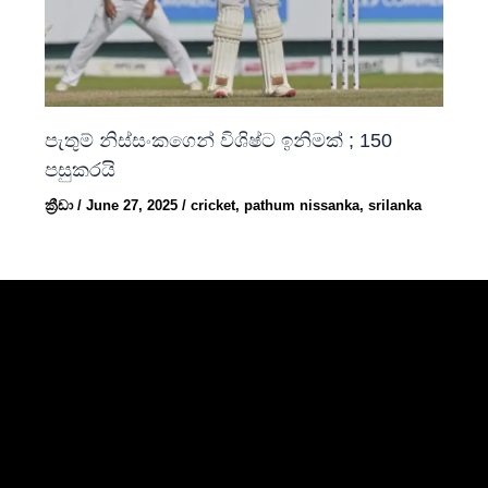
පැතුම් නිස්සංකගෙන් විශිෂ්ට ඉනිමක් ; 150
පසුකරයි
ක්‍රීඩා
/
June 27, 2025
/
cricket
,
pathum nissanka
,
srilanka