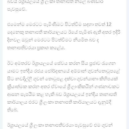
බවයි ඊශ්‍රායලයේ ශ්‍රී ලංකා තානාපති නිමල් බණ්ඩාර
පැවසුවේ.
එමෙන්ම මෙරටට පැමිණීමට පිටත්වීම සඳහා තවත් 12
දෙනෙකු තානාපති කාර්යාලයට ඊයේ පැමිණ ඇති අතර ඉදිරි
දිනවල ඔවුන් මෙරටට පිටත්වීමට නියමිත බව ද
තානාපතිවරයා ප්‍රකාශ කළේය.
ඊට අමතරව ඊශ්‍රායලයේ සේවය කරන සිය ප්‍රජාව රැගෙන
යාමට ඉන්දීය රජය ජෝර්දානයේ අම්මාන් ගුවන්තොටුපළේ
සිට නවදිල්ලි ගුවන් තොටුපළ දක්වා ගුවන්යානා කිහිපයක්
ක්‍රියාත්මක කරන අතර ඒවායේ ශ්‍රී ලාංකිකයින් ගණනාවකට
ආසන සැපයීම කළ හැකි බව ඊශ්‍රායලයේ ඉන්දීය තානාපති
කාර්යාලය එරට ශ්‍රී ලංකා තානාපති කාර්යාලයට දැනුම්දී
තිබේ.
ඊශ්‍රායලයේ ශ්‍රී ලංකා තානාපතිවරයා පැවසුවේ එම ගුවන්