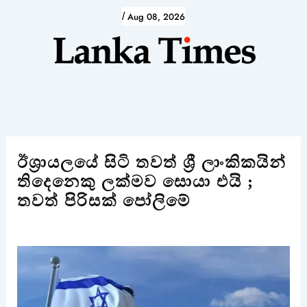
Skip
/
Aug 08, 2026
to
content
ඊශ්‍රායලයේ සිටි තවත් ශ්‍රී ලාංකිකයින්
තිදෙනෙකු ලක්මව සොයා එයි ;
තවත් පිරිසක් පෝලිමේ