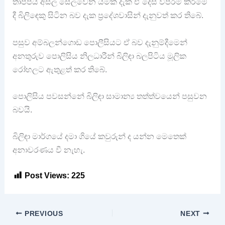
තාප්පය අසල සෙලවෙන යමක් දැක ඒ දෙස විපරම් කිරීමේ
දී බිලිඳෙකු සිටින බව දැක ප්‍රදේශවාසින් දැනුවත් කර තිබේ.
පසුව අම්බලන්ගොඩ පොලීසියට ඒ බව දැනුම්දීමෙන්
අනතුරුව පොලිසිය නිලධාරීන් බිලිඳා බලපිටිය මූලික
රෝහලට ඇතුළත් කර තිබේ.
පොලිසිය පවසන්නේ බිලිඳා සාමාන්‍ය තත්ත්වයෙන් පසුවන
බවයි.
බිලිඳා මාර්ගයේ දමා ගියේ කවුරුන් ද යන්න මෙතෙක්
අනාවරණය වී නැහැ.
Post Views:
225
PREVIOUS
NEXT