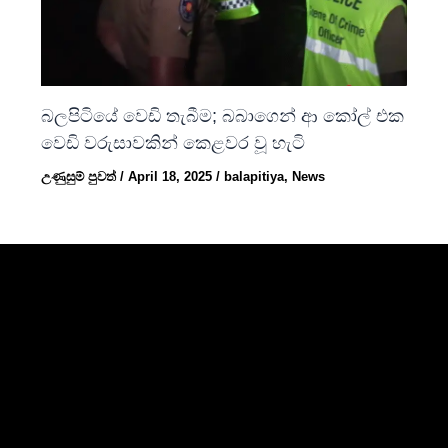
බලපිටියේ වෙඩි තැබීම; බබාගෙන් ආ කෝල් එක
වෙඩි වරුසාවකින් කෙළවර වූ හැටි
උණුසුම් පුවත්
/
April 18, 2025
/
balapitiya
,
News