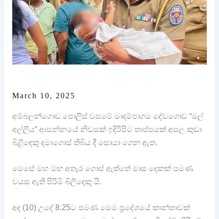
March 10, 2025
අම්බලන්ගොඩ පොලිස් වසමේ මාදම්පාගම දේවගොඩ “මල්
අල්ලිය” ආසන්නයේ නිවසක් ඉදිරිපිට තාප්පයක් අසල කුඩා
බිළිඳෙකු දමාගොස් තිබිය දී සොයා ගෙන ඇත.
මෙසේ මහ මඟ අතැර ගොස් ඇත්තේ මාස දෙකක් පමණ
වයස ඇති පිරිමි බිලිඳෙකු යි.
අද (10) උදේ 8.25ට පමණ මෙම ප්‍රදේශයේ කාන්තාවක්