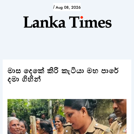
Skip
/
Aug 08, 2026
to
content
මාස දෙකේ කිරි කැටියා මහ පාරේ
දමා ගිහින්