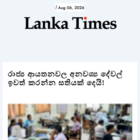
Skip
/
Aug 06, 2026
to
content
රාජ්‍ය ආයතනවල අනවශ්‍ය දේවල්
ඉවත් කරන්න සතියක් දෙයි!