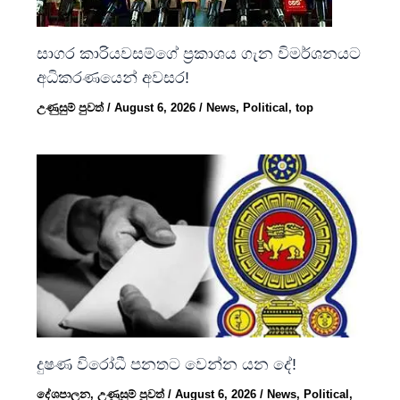
සාගර කාරියවසම්ගේ ප්‍රකාශය ගැන විමර්ශනයට
අධිකරණයෙන් අවසර!
උණුසුම් පුවත්
/
August 6, 2026
/
News
,
Political
,
top
දුෂණ විරෝධී පනතට වෙන්න යන දේ!
දේශපාලන
,
උණුසුම් පුවත්
/
August 6, 2026
/
News
,
Political
,