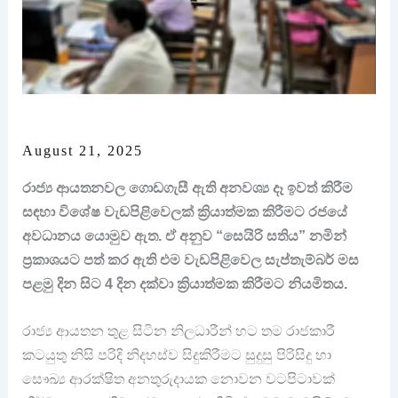
August 21, 2025
රාජ්‍ය ආයතනවල ගොඩගැසී ඇති අනවශ්‍ය දෑ ඉවත් කිරීම
සඳහා විශේෂ වැඩපිළිවෙලක් ක්‍රියාත්මක කිරීමට රජයේ
අවධානය යොමුව ඇත. ඒ අනුව “සෙයිරි සතිය” නමින්
ප්‍රකාශයට පත් කර ඇති එම වැඩපිළිවෙල සැප්තැම්බර් මස
පළමු දින සිට 4 දින දක්වා ක්‍රියාත්මක කිරීමට නියමිතය.
රාජ්‍ය ආයතන තුළ සිටින නිලධාරීන් හට තම රාජකාරී
කටයුතු නිසි පරිදි නිදහස්ව සිදුකිරීමට සුදුසු පිරිසිදු හා
සෞඛ්‍ය ආරක්ෂිත අනතුරුදායක නොවන වටපිටාවක්