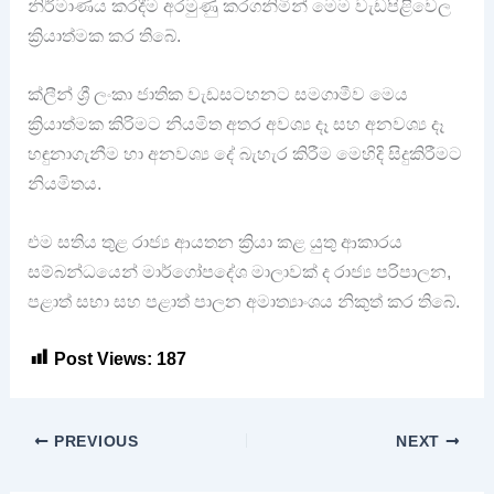
නිර්මාණය කරදීම අරමුණු කරගනිමින් මෙම වැඩපිළිවෙල
ක්‍රියාත්මක කර තිබේ.
ක්ලීන් ශ්‍රී ලංකා ජාතික වැඩසටහනට සමගාමීව මෙය
ක්‍රියාත්මක කිරිමට නියමිත අතර අවශ්‍ය දෑ සහ අනවශ්‍ය දෑ
හඳුනාගැනීම හා අනවශ්‍ය දේ බැහැර කිරීම මෙහිදි සිදුකිරීමට
නියමිතය.
එම සතිය තුළ රාජ්‍ය ආයතන ක්‍රියා කළ යුතු ආකාරය
සම්බන්ධයෙන් මාර්ගෝපදේශ මාලාවක් ද රාජ්‍ය පරිපාලන,
පළාත් සභා සහ පළාත් පාලන අමාත්‍යාංශය නිකුත් කර තිබේ.
Post Views:
187
PREVIOUS
NEXT