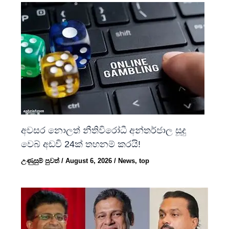
අවසර නොලත් නීතිවිරෝධී අන්තර්ජාල සූදු
වෙබ් අඩවි 24ක් තහනම් කරයි!
උණුසුම් පුවත්
/
August 6, 2026
/
News
,
top