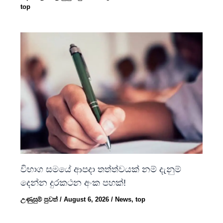
top
විභාග සමයේ ආපදා තත්ත්වයක් නම් දැනුම්
දෙන්න දුරකථන අංක පහක්!
උණුසුම් පුවත්
/
August 6, 2026
/
News
,
top