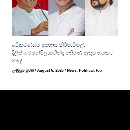
අධිකරණයට අපහාස කිරීම:විමල්,
දිලිත්,ගම්මන්පිල,මහින්ද පතිරණ ඇතුළු හයකට
නඩු!
උණුසුම් පුවත්
/
August 6, 2026
/
News
,
Political
,
top