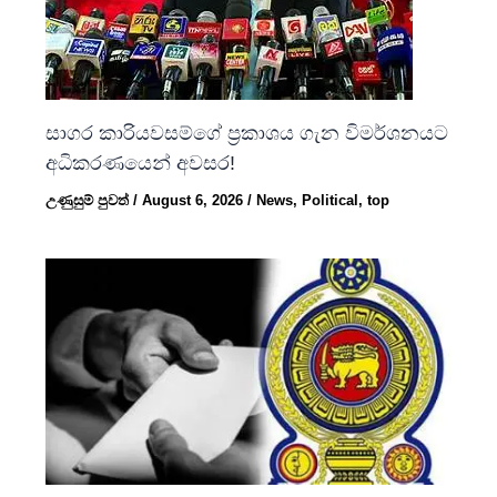
සාගර කාරියවසම්ගේ ප්‍රකාශය ගැන විමර්ශනයට
අධිකරණයෙන් අවසර!
උණුසුම් පුවත්
/
August 6, 2026
/
News
,
Political
,
top