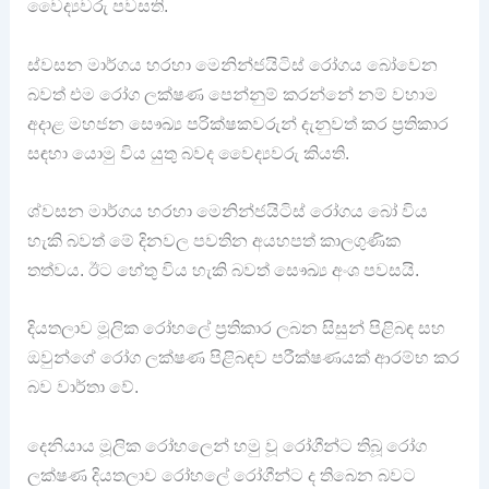
වෛද්‍යවරු පවසති.
ස්වසන මාර්ගය හරහා මෙනින්ජයිටිස් රෝගය බෝවෙන
බවත් එම රෝග ලක්ෂණ පෙන්නුම් කරන්නේ නම් වහාම
අදාළ මහජන සෞඛ්‍ය පරික්ෂකවරුන් දැනුවත් කර ප්‍රතිකාර
සඳහා යොමු විය යුතු බවද වෛද්‍යවරු කියති.
ශ්වසන මාර්ගය හරහා මෙනින්ජයිටිස් රෝගය බෝ විය
හැකි බවත් මේ දිනවල පවතින අයහපත් කාලගුණික
තත්වය. ඊට හේතු විය හැකි බවත් සෞඛ්‍ය අංශ පවසයි.
දියතලාව මූලික රෝහලේ ප්‍රතිකාර ලබන සිසුන් පිළිබඳ සහ
ඔවුන්ගේ රෝග ලක්ෂණ පිළිබඳව පරීක්ෂණයක් ආරම්භ කර
බව වාර්තා වේ.
දෙනියාය මූලික රෝහලෙන් හමු වූ රෝගීන්ට තිබූ රෝග
ලක්ෂණ දියතලාව රෝහලේ රෝගීන්ට ද තිබෙන බවට