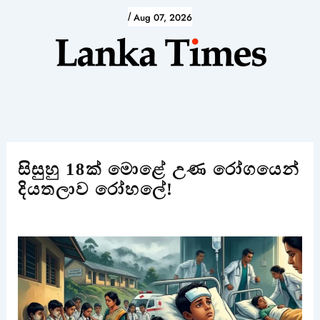
Skip
/
Aug 07, 2026
to
content
සිසුහු 18ක් මොළේ උණ රෝගයෙන්
දියතලාව රෝහලේ!