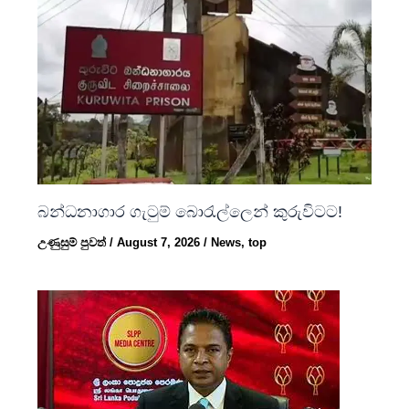
බන්ධනාගාර ගැටුම් බොරැල්ලෙන් කුරුවිටට!
උණුසුම් පුවත්
/
August 7, 2026
/
News
,
top