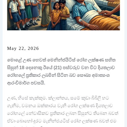
May 22, 2026
මොළේ උණ හෙවත් මෙනින්ජයිටිස් රෝග ලක්ෂණ සහිත
සිසුන් 18 දෙනෙකු ඊයේ (21) පස්වරුව වන විට දියතලාව
රෝහලේ ප්‍රතිකාර ලබමින් සිටින බව සෞඛ්‍ය අමාත්‍යංශ
ආරංචිමාර්ග පවසයි.
උණ, හිසේ කැක්කුම. ක්ලාන්තය, සමේ කුඩා බිබිලි හට
ගැනීම, වමනය ඔක්කාරය වැනි රෝග ලක්ෂණ දියතලාව
රෝහලේ නේවාසිකව ප්‍රතිකාර ලබන සිසුන්ට තිබෙන බවත්
ඒවා බොහෝ දුරට මැනින්ජයටීස් රෝග ලක්ෂණ බවත් එම