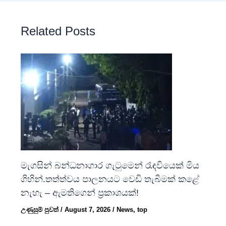
Related Posts
මැගසින් බන්ධනාගාර ගැටුමෙන් රැඳවියෙක් මිය
ගිහින්.තත්ත්වය පාලනයට වෙඩි තැබීමක් කළේ
නැහැ – ඇමතිගෙන් ප්‍රකාශයක්!
උණුසුම් පුවත්
/
August 7, 2026
/
News
,
top