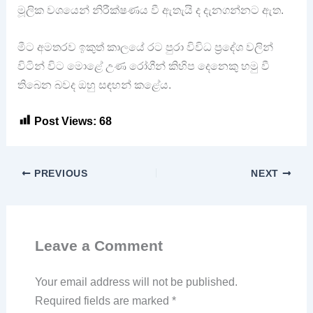
මූලික වශයෙන් නිරීක්ෂණය වී ඇතැයි ද දැනගන්නට ඇත.
මීට අමතරව ඉකුත් කාලයේ රට පුරා විවිධ ප්‍රදේශ වලින්
විටින් විට මොළේ උණ රෝගීන් කිහිප දෙනෙකු හමු වී
තිබෙන බවද ඔහු සඳහන් කළේය.
Post Views:
68
PREVIOUS
NEXT
Leave a Comment
Your email address will not be published.
Required fields are marked
*