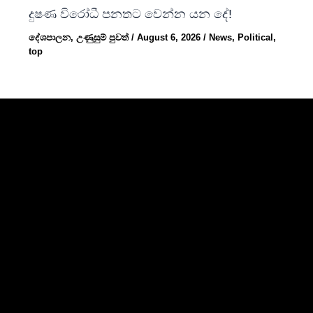
දුෂණ විරෝධී පනතට වෙන්න යන දේ!
දේශපාලන
,
උණුසුම් පුවත්
/
August 6, 2026
/
News
,
Political
,
top