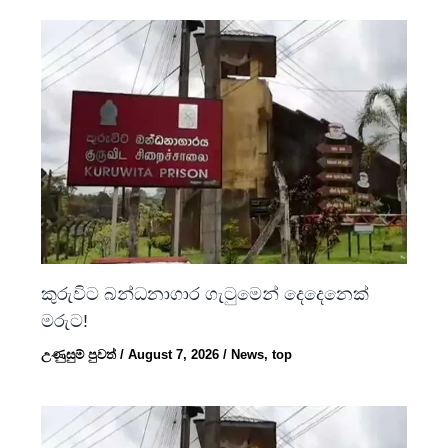
කුරුවිට බන්ධනාගාර ගැටුමෙන් දෙදෙනෙක්
මරුට!
උණුසුම් පුවත්
/
August 7, 2026
/
News
,
top