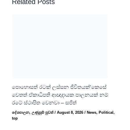
Related Posts
පොහොසත් රටක් ලස්සන ජිවිතයක්’කෙසේ
වෙතත් ඒකාධිපති ආඥාදායක පාලනයක් නම්
රටේ ස්ථාපිත වෙනවා – සජිත්
දේශපාලන
,
උණුසුම් පුවත්
/
August 8, 2026
/
News
,
Political
,
top