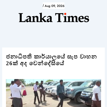
Skip
/
Aug 09, 2026
to
content
ජනාධිපති කාර්යාලයේ සැප වාහන
26ක් අද වෙන්දේසියේ