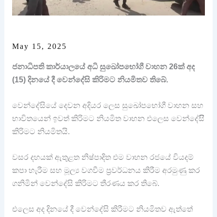
May 15, 2025
ජනාධිපති කාර්යාලයේ අධි සුඛෝපභෝගී වාහන 26ක් අද
(15) දිනයේ දී වෙන්දේසි කිරිමට නියමිතව තිබේ.
වෙන්දේසියේ දෙවන අදියර ලෙස සුඛෝපභෝගී වාහන සහ
භාවිතයෙන් ඉවත් කිරිමට නියමිත වාහන එලෙස වෙන්දේසිි
කිරිමට නියමිතයි.
වසර දහයක් ඇතුළත නිෂ්පාදිත එම වාහන රජයේ වියදම්
කපා හැරීම සහ මූල්‍ය වගවීම ප්‍රවර්ධනය කිරීම අරමුණු කර
ගනිමින් වෙන්දේසි කිරිමට තීරණය කර තිබේ.
එලෙස අද දිනයේ දී වෙන්දේසි කිරීමට නියමිතව ඇත්තේ