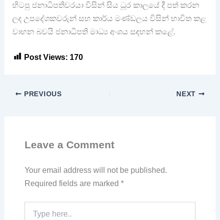
හිටපු ජනාධිපතිවරයා විසින් සිය ධූර කාලයේ දී පත් කරන
ලද උපදේශකවරුන් සහ කාර්ය මණ්ඩලය විසින් භාවිත කළ
වාහන බවයි ජනාධිපති මාධ්‍ය අංශය සඳහන් කළේ.
Post Views:
170
PREVIOUS
NEXT
Leave a Comment
Your email address will not be published.
Required fields are marked
*
Type
here..