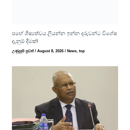
පහේ ශිෂ්‍යත්වය ලියන්න ඉන්න දරුවන්ට විශේෂ
දැනුම් දීමක්!
උණුසුම් පුවත්
/
August 8, 2026
/
News
,
top