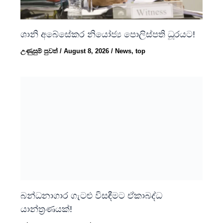
ශානි අබේසේකර නියෝජ්‍ය පොලිස්පති ධූරයට!
උණුසුම් පුවත්
/
August 8, 2026
/
News
,
top
බන්ධනාගාර ගැටළු විසඳීමට ඒකාබද්ධ
යාන්ත්‍රණයක්!