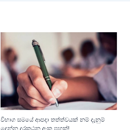
විභාග සමයේ ආපදා තත්ත්වයක් නම් දැනුම්
දෙන්න දුරකථන අංක පහක්!