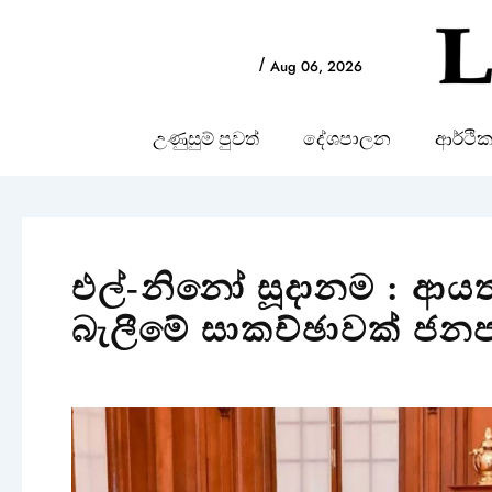
Skip
to
/
Aug 06, 2026
content
උණුසුම් පුවත්
දේශපාලන
ආර්ථි
එල්-නිනෝ සූදානම : ආයත
බැලීමේ සාකච්ඡාවක් ජනපත