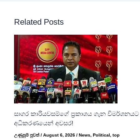
Related Posts
සාගර කාරියවසම්ගේ ප්‍රකාශය ගැන විමර්ශනයට
අධිකරණයෙන් අවසර!
උණුසුම් පුවත්
/
August 6, 2026
/
News
,
Political
,
top