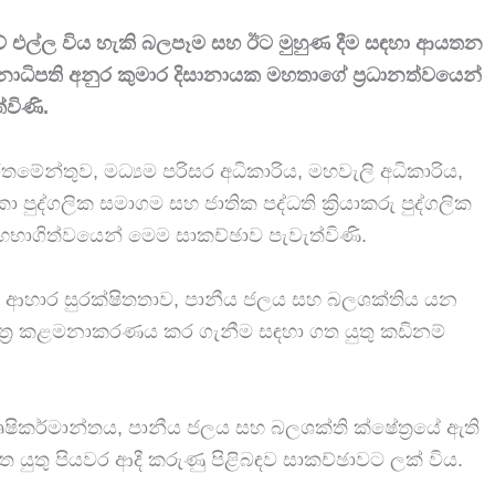
ුවේ එල්ල විය හැකි බලපෑම සහ ඊට මුහුණ දීම සඳහා ආයතන
නාධිපති අනුර කුමාර දිසානායක මහතාගේ ප්‍රධානත්වයෙන්
්විණි.
ර්තමේන්තුව, මධ්‍යම පරිසර අධිකාරිය, මහවැලි අධිකාරිය,
ුද්ගලික සමාගම සහ ජාතික පද්ධති ක්‍රියාකරු පුද්ගලික
ගිත්වයෙන් මෙම සාකච්ඡාව පැවැත්විණි.
ෙරට ආහාර සුරක්ෂිතතාව, පානීය ජලය සහ බලශක්තිය යන
ේත්‍ර කළමනාකරණය කර ගැනීම සඳහා ගත යුතු කඩිනම්
ිකර්මාන්තය, පානීය ජලය සහ බලශක්ති ක්ෂේත්‍රයේ ඇති
තු පියවර ආදී කරුණු පිළිබඳව සාකච්ඡාවට ලක් විය.