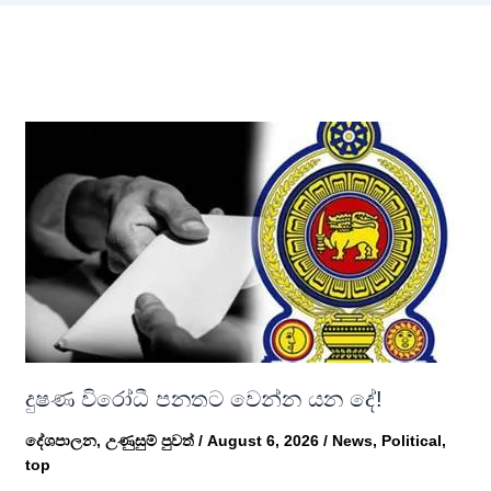
දුෂණ විරෝධී පනතට වෙන්න යන දේ!
දේශපාලන
,
උණුසුම් පුවත්
/
August 6, 2026
/
News
,
Political
,
top