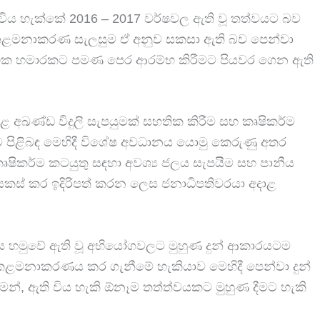
විය හැක්කේ 2016 – 2017 වර්ෂවල ඇති වූ තත්වයට බව
ජල කළමනාකරණ සැලසුම ඒ අනුව සකසා ඇති බව පෙන්වා
එක හමාරකට පමණ පෙර ආරම්භ කිරීමට පියවර ගෙන ඇති
තුළ අඛණ්ඩ විදුලි සැපයුමක් සහතික කිරීම සහ කෘෂිකර්ම
 පිළිබඳ මෙහිදී විශේෂ අවධානය යොමු කෙරුණු අතර
 කෘෂිකර්ම කටයුතු සඳහා අවශ්‍ය ජලය සැපයීම සහ පානීය
් සකස් කර ඉදිරිපත් කරන ලෙස ජනාධිපතිවරයා අදාළ
ත්වය හමුවේ ඇති වූ අභියෝගවලට මුහුණ දුන් ආකාරයටම
ළමනාකරණය කර ගැනීමේ හැකියාව මෙහිදී පෙන්වා දුන්
ීමෙන්, ඇති විය හැකි ඕනෑම තත්ත්වයකට මුහුණ දීමට හැකි