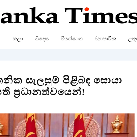
ක
කලා
විදෙස
විශේෂාංග
ව්‍යාපාරික
උතු
නික සැලසුම් පිළිබඳ සොයා
ි ප්‍රධානත්වයෙන්!