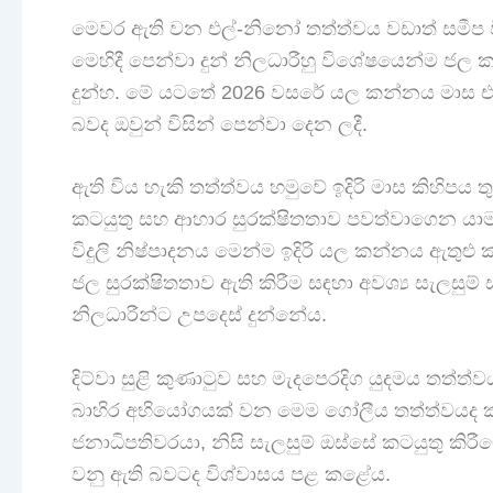
මෙවර ඇති වන එල්-නිනෝ තත්ත්වය වඩාත් සමීප 
මෙහිදී පෙන්වා දුන් නිලධාරීහු විශේෂයෙන්ම 
දුන්හ. මේ යටතේ 2026 වසරේ යල කන්නය මාස 
බවද ඔවුන් විසින් පෙන්වා දෙන ලදී.
ඇති විය හැකි තත්ත්වය හමුවේ ඉදිරි මාස කිහිපය 
කටයුතු සහ ආහාර සුරක්ෂිතතාව පවත්වාගෙන යාම
විදුලි නිෂ්පාදනය මෙන්ම ඉදිරි යල කන්නය ඇතුළු
ජල සුරක්ෂිතතාව ඇති කිරීම සඳහා අවශ්‍ය සැලසුම
නිලධාරීන්ට උපදෙස් දුන්නේය.
දිට්වා සුළි කුණාටුව සහ මැදපෙරදිග යුදමය තත්
බාහිර අභියෝගයක් වන මෙම ගෝලීය තත්ත්වයද ක
ජනාධිපතිවරයා, නිසි සැලසුම් ඔස්සේ කටයුතු කිර
වනු ඇති බවටද විශ්වාසය පළ කළේය.