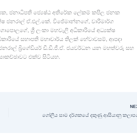
ක, ජනාධිපති ජ්‍යෙෂ්ඨ අතිරේක ලේකම් කපිල ජනක
ක්ෂ ජනරාල් ඒ.එල්.කේ. විජේමාන්නගේ, වාරිමාර්ග
ගොපොලගේ, ශ්‍රී ලංකා මහවැලි අධිකාරියේ අධ්‍යක්ෂ
ධිකාරියේ සභාපති මහාචාර්ය තිලක් හේවාවසම්, ආපදා
ල් බ්‍රිගේඩියර් ඩී.ඩී.ජී.ඒ. ජයවර්ධන යන මහත්වරු සහ
 සාකච්ඡාවට එක්ව සිටියහ.
NE