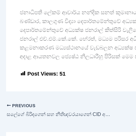
ජනාධිපති ලේකම් ආචාර්ය නන්දික සනත් කුමානාය
බණ්ඩාර, කාලගුණ විද්‍යා දෙපාර්තමේන්තුවේ අධ්‍ය
දෙපාර්තමේන්තුවේ අධ්‍යක්ෂ ජනරාල් කිත්සිරි වැලි
ජනරාල් එච්.එම්.කේ.කේ. හේරත්, මධ්‍යම පරිසර අ
කළමනාකරණ මධ්‍යස්ථානයේ වැඩබලන අධ්‍යක්ෂ ජනරා
අදාළ ආයතනවල ජ්‍යෙෂ්ඨ නිලධාරීහු පිරිසක් මෙම
Post Views:
51
PREVIOUS
සලේගේ බිරිඳගෙන් සහ නීතිඥවරයාගෙන් CID අධ්‍යක්ෂ වෙත ලිපි දෙකක්!