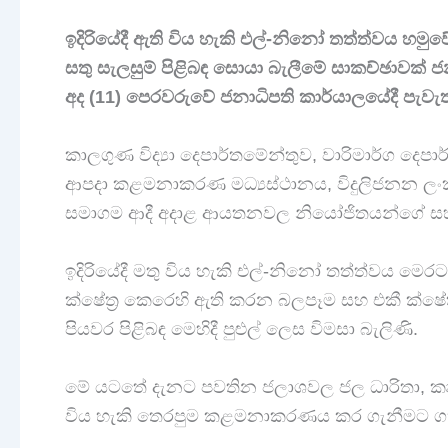
ඉදිරියේදී ඇති විය හැකි එල්-නිනෝ තත්ත්වය හම
සතු සැලසුම් පිළිබඳ සොයා බැලීමේ සාකච්ඡාවක් ජ
අද (11) පෙරවරුවේ ජනාධිපති කාර්යාලයේදී පැවැත
කාලගුණ විද්‍යා දෙපාර්තමේන්තුව, වාරිමාර්ග දෙපා
ආපදා කළමනාකරණ මධ්‍යස්ථානය, විදුලිජනන ලංකා ප
සමාගම ආදී අදාළ ආයතනවල නියෝජිතයන්ගේ සහභා
ඉදිරියේදී මතු විය හැකි එල්-නිනෝ තත්ත්වය ම
ක්ෂේත්‍ර කෙරෙහි ඇති කරන බලපෑම සහ එකී ක්ෂ
පියවර පිළිබඳ මෙහිදී පුළුල් ලෙස විමසා බැලිණි.
මේ යටතේ දැනට පවතින ජලාශවල ජල ධාරිතා, කෘෂ
විය හැකි තෙරපුම කළමනාකරණය කර ගැනීමට ගත යු