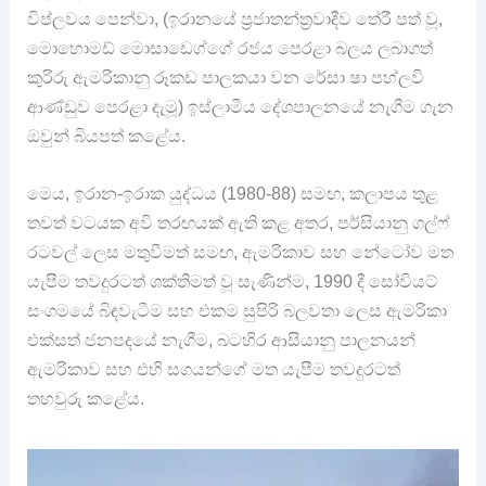
විප්ලවය පෙන්වා, (ඉරානයේ ප්‍රජාතන්ත්‍රවාදීව තේරී පත් වූ,
මොහොමඩ් මොසාඩෙග්ගේ රජය පෙරළා බලය ලබාගත්
කුරිරු ඇමරිකානු රූකඩ පාලකයා වන රේසා ෂා පහ්ලවි
ආණ්ඩුව පෙරළා දැමූ) ඉස්ලාමීය දේශපාලනයේ නැගීම ගැන
ඔවුන් බියපත් කළේය.
මෙය, ඉරාන-ඉරාක යුද්ධය (1980-88) සමඟ, කලාපය තුළ
තවත් වටයක අවි තරඟයක් ඇති කළ අතර, පර්සියානු ගල්ෆ්
රටවල් ලෙස මතුවීමත් සමඟ, ඇමරිකාව සහ නේටෝව මත
යැපීම තවදුරටත් ශක්තිමත් වූ සැණින්ම, 1990 දී සෝවියට්
සංගමයේ බිඳවැටීම සහ එකම සුපිරි බලවතා ලෙස ඇමරිකා
එක්සත් ජනපදයේ නැගීම, බටහිර ආසියානු පාලනයන්
ඇමරිකාව සහ එහි සගයන්ගේ මත යැපීම තවදුරටත්
තහවුරු කළේය.