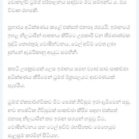
ඩොනල්ඩ් ට්‍රම්ප් පරිපාලනය සෘජුවම මීට සම්බන්ධ ය. එය
විවෘත රහසකි.
ප්‍රහාරය අධීක්ෂණය කළේ එක්සත් ජනපද රජයයි. ඉරානයේ
ඉහළ නිලධාරීන් ඝාතනය කිරීමට උපකාරී වන තීරණාත්මක
බුද්ධි තොරතුරු වොෂින්ටනය, ටෙල් අවිව් වෙත ලබා
දුන්නේ ඇමරිකානු ආයුධ සමඟිනි.
කපටි උපක්‍රමයක් ලෙස ඉරානය සමඟ ව්‍යාජ සාම සාකච්ඡා
අධීක්ෂණය කිරීමෙන් ට්‍රම්ප් ඊශ්‍රායලයට ආවරණයක්
සැපයීය.
ට්‍රම්ප් ඒකපාර්ශ්විකව මීට පෙරත් ගිවිසුම ඉරා දැමීමෙන් පසු,
නව න්‍යෂ්ටික ගිවිසුමක් සාකච්ඡා කිරීම සඳහා එක්සත්
ජනපද නිලධාරීන් තම ඉරාන සගයන් හමුවූ විට,
වොෂින්ටනය සහ ටෙල් අවිව් රහසිගතව මෙහෙයුම
සැලසුම් කරමින් සිටියහ.