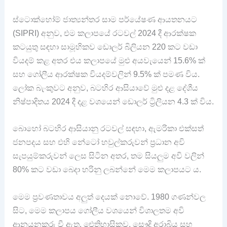
ස්ටොක්හෝම් ජාත්‍යන්තර සාම පර්යේෂණ ආයතනයට
(SIPRI) අනුව, එම කලාපයේ රටවල් 2024 දී ආරක්ෂක
කටයුතු සඳහා සාමූහිකව ඩොලර් බිලියන 220 කට වඩා
වියදම් කළ අතර එය කලාපයේ මුළු අයවැයෙන් 15.6% ක්
සහ ගෝලීය ආරක්ෂක වියදම්වලින් 9.5% ක් පමණ විය.
ලෝක බැංකුවට අනුව, බටහිර ආසියාවේ මුළු දළ දේශීය
නිෂ්පාදිතය 2024 දී දළ වශයෙන් ඩොලර් ට්‍රිලියන 4.3 ක් විය.
බොහෝ බටහිර ආසියානු රටවල් සඳහා, ඇමරිකා එක්සත්
ජනපදය සහ එහි නේටෝ හවුල්කරුවන් ප්‍රධාන අවි
සැපයුම්කරුවන් ලෙස සිටින අතර, තම සියලුම අවි වලින්
80% කට වඩා බෙදා හරිනු ලබන්නේ මෙම කලාපයට ය.
මෙම ප්‍රවණතාවය අලුත් දෙයක් නොවේ. 1980 ගණන්වල
සිට, මෙම කලාපය ගෝලීය වශයෙන් විශාලතම අවි
ආනයනකරු වී ඇත. ඓතිහාසිකව, සෞදි අරාබිය සහ