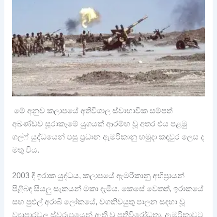
මේ අනුව කලාපයේ අතිවිශාල ස්වාභාවික සම්පත්
අඛණ්ඩව සූරාකෑමේ යුගයක් ආරම්භ වූ අතර එය පළමු
ගල්ෆ් යුද්ධයෙන් පසු ප්‍රධාන ඇමරිකානු හමුදා කඳවුර ලෙස ද
මතු විය.
2003 දී ඉරාක යුද්ධය, කලාපයේ ඇමරිකානු අභිප්‍රායන්
පිළිබඳ සියලු සැකයන් මකා දැමීය. කෙසේ වෙතත්, ඉරාකයේ
සහ පුළුල් අරාබි ලෝකයේ, වගකිවයුතු පාලන සඳහා වූ
ව්‍යාපාරවල ස්වරූපයෙන් ඇති වූ ප්‍රතිවිරෝධතා, ඇමරිකාවට