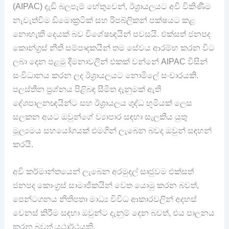
(AIPAC) දැඩි බලපෑම් හේතුවෙන්‍, ඊශ්‍රායලයට අවි විකිණීම
නැවැත්වීම ඩිමොක්‍රටික් සහ රිපබ්ලිකන් පක්ෂයට කළ
නොහැකි දෙයක් බව විශේෂඥයින් පවසයි. එක්සත් ජනපද
කොන්ග්‍රස් නීති සම්පාදකයින් තම සේවය ආරම්භ කරන විට
ලබා දෙන පළමු දීමනාවලින් එකක් වන්නේ AIPAC විසින්
සංවිධානය කරන ලද ඊශ්‍රායලයට නොමිලේ සංචාරයකි.
පලස්තීන ප්‍රශ්නය පිළිබඳ සීමිත දැනුමක් ඇති
දේශපාලනඥයින්ට සහ ඊශ්‍රායලය ශුද්ධ භූමියක් ලෙස
සලකන අයට ඔවුන්ගේ ව්‍යාපාර සඳහා සැලකිය යුතු
මූල්‍යමය සහයෝගයක් එමගින් ලැබෙන බවද ඔවුන් සඳහන්
කරයි.
අවි කර්මාන්තයෙන් ලැබෙන අරමුදල් සෘජුවම එක්සත්
ජනපද කොංග්‍රස් සාමාජිකයින් වෙත යොමු කරන බවත්,
පෙන්ටගනය නිතිපතා මාධ්‍ය විවිධ ආකාරවලින් අදහස්
වෙනස් කිරීම සඳහා ඔවුන්ට දැනුම් දෙන බවත්, එය පාලනය
කරන බවත් යථාර්ථයකි.