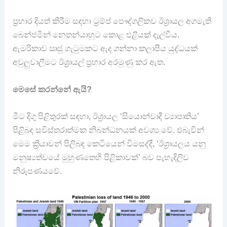
ප්‍රහාර දියත් කිරීම සඳහා ට්‍රම්ප් පෞද්ගලිකව ඊශ්‍රායල අගමැති
බෙන්ජමින් නෙතන්යාහුට කොළ එළියක් දැල්වීය.
ඇමරිකාව ඍජු ගැටුමකට ඇද ගන්නා කලාපීය යුද්ධයක්
අවුලුවාලීමට ඊශ්‍රායල් ප්‍රහාර අරමුණු කර ඇත.
මෙසේ කරන්නේ ඇයි?
මීට දිගු පිළිතුරක් සඳහා, ඊශ්‍රායල ‘සියොන්වාදී ව්‍යාපෘතිය’
පිළිබඳ සවිස්තරාත්මක නිබන්ධනයක් අවශ්‍ය වේ. එබැවින්
මෙම ක්‍රියාවන් පිලිබඳ කෙටියෙන් විමසද්දී, ‘ඊශ්‍රායලය යනු
මනුෂ්‍යත්වයේ මුහුණතෙහි පිළිකාවක්’ බව පැහැදිලිව
නිරූපණයවේ.