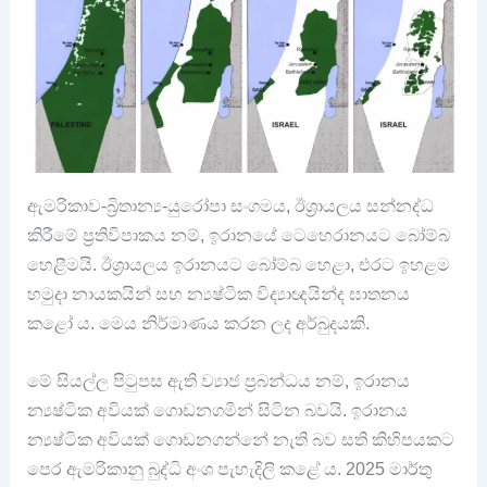
ඇමරිකාව-බ්‍රිතාන්‍ය-යුරෝපා සංගමය, ඊශ්‍රායලය සන්නද්ධ
කිරීමේ ප්‍රතිවිපාකය නම්, ඉරානයේ ටෙහෙරානයට බෝම්බ
හෙළීමයි. ඊශ්‍රායලය ඉරානයට බෝම්බ හෙළා, එරට ඉහළම
හමුදා නායකයින් සහ න්‍යෂ්ටික විද්‍යාඥයින්ද ඝාතනය
කළෝ ය. මෙය නිර්මාණය කරන ලද අර්බුදයකි.
මේ සියල්ල පිටුපස ඇති ව්‍යාජ ප්‍රබන්ධය නම්, ඉරානය
න්‍යෂ්ටික අවියක් ගොඩනගමින් සිටින බවයි. ඉරානය
න්‍යෂ්ටික අවියක් ගොඩනගන්නේ නැති බව සති කිහිපයකට
පෙර ඇමරිකානු බුද්ධි අංශ පැහැදිලි කළේ ය. 2025 මාර්තු