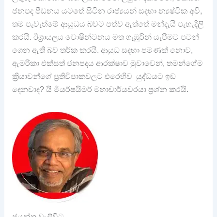
ජනපද පීඩනය යටතේ සිටින රාජ්‍යයන් සඳහා න්‍යෂ්ටික අවි,
තම පැවැත්මේ ආයුධය බවට පත්ව ඇත්තේ මන්දැයි පැහැදිලි
කරයි. ඊශ්‍රායලය වොෂින්ටනය මත ගැඹුරින් යැපීමට පටන්
ගෙන ඇති බව තර්ක කරයි. ආයුධ සඳහා පමණක් නොව,
ඇමරිකා එක්සත් ජනපදය ආරක්ෂාව මුවාවෙන්, තමන්ගේම
ක්‍රියාවන්ගේ ප්‍රතිවිපාකවලට එරෙහිව යුද්ධයට ඉඩ
දෙනවාද? යි මියර්ෂයිමර් මහාචාර්යවරයා ප්‍රශ්න කරයි.
ජයන්ත වැලිවිට