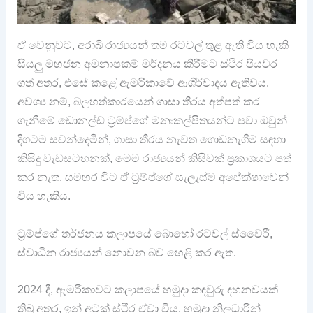
ඒ වෙනුවට, අරාබි රාජ්‍යයන් තම රටවල් තුළ ඇති විය හැකි
සියලු මහජන අමනාපකම් මර්දනය කිරීමට ස්ථිර පියවර
ගත් අතර, එසේ කළේ ඇමරිකාවේ ආශිර්වාදය ඇතිවය.
අවශ්‍ය නම්, බලහත්කාරයෙන් ගාසා තීරය අත්පත් කර
ගැනීමේ ඩොනල්ඩ් ට්‍රම්ප්ගේ මනඃකල්පිතයන්ට පවා ඔවුන්
දිගටම සවන්දෙමින්, ගාසා තීරය නැවත ගොඩනැගීම සඳහා
කිසිදු වැඩසටහනක්‍, මෙම රාජ්‍යයන් කිසිවක් ප්‍රකාශයට පත්
කර නැත. සමහර විට ඒ ට්‍රම්ප්ගේ සැලැස්ම අපේක්ෂාවෙන්
විය හැකිය.
ට්‍රම්ප්ගේ තර්ජනය කලාපයේ බොහෝ රටවල් ස්වෛරී,
ස්වාධීන රාජ්‍යයන් නොවන බව හෙළි කර ඇත.
2024 දී, ඇමරිකාවට කලාපයේ හමුදා කඳවුරු දහනවයක්
තිබූ අතර, ඉන් අටක් ස්ථිර ඒවා විය. හමුදා නිලධාරීන්