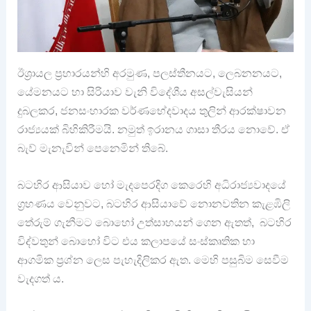
ඊශ්‍රායල ප්‍රහාරයන්හි අරමුණ, පලස්තීනයට, ලෙබනනයට,
යේමනයට හා සිරියාව වැනි විදේශීය අසල්වැසියන්
දුබලකර, ජනසංහාරක වර්ණභේදවාදය තුලින් ආරක්ෂාවන
රාජ්‍යයක් බිහිකිරීමයි. නමුත් ඉරානය ගාසා තීරය නොවේ. ඒ
බැව් මැනැවින් පෙනෙමින් තිබේ.
බටහිර ආසියාව හෝ මැදපෙරදිග කෙරෙහි අධිරාජ්‍යවාදයේ
ග්‍රහණය වෙනුවට, බටහිර ආසියාවේ නොනවතින කැළඹිලි
තේරුම් ගැනීමට බොහෝ උත්සාහයන් ගෙන ඇතත්, බටහිර
විද්වතුන් බොහෝ විට එය කලාපයේ සංස්කෘතික හා
ආගමික ප්‍රශ්න ලෙස පැහැදිලිකර ඇත. මෙහි පසුබිම සෙවීම
වැදගත් ය.