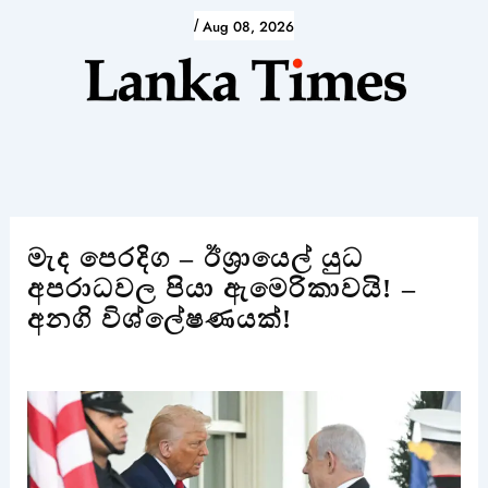
Skip
/
Aug 08, 2026
to
content
මැද පෙරදිග – ඊශ්‍රායෙල් යුධ
අපරාධවල පියා ඇමෙරිකාවයි! –
අනගි විශ්ලේෂණයක්!