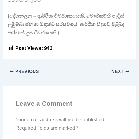
(දේශපාලන – ආර්ථික විමර්ශකයෙකි. මොස්කව්හි පැට්‍රිස්
ලුමුම්බා ජනතා මිත්‍රත්ව සරසවියේ, ආර්ථික විද්‍යාව පිළිබඳ
පශ්චාත් උපාධිධරයෙකි.)
Post Views:
943
PREVIOUS
NEXT
Leave a Comment
Your email address will not be published.
Required fields are marked
*