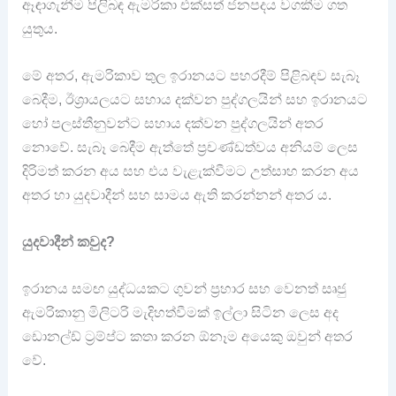
ඈඳාගැනීම පිලිබඳ ඇමරිකා එක්සත් ජනපදය වගකීම ගත
යුතුය.
මේ අතර, ඇමරිකාව තුල ඉරානයට පහරදීම් පිළිබඳව සැබෑ
බෙදීම‍, ඊශ්‍රායලයට සහාය දක්වන පුද්ගලයින් සහ ඉරානයට
හෝ පලස්තීනුවන්ට සහාය දක්වන පුද්ගලයින් අතර
නොවේ. සැබෑ බෙදීම ඇත්තේ ප්‍රචණ්ඩත්වය අනියම් ලෙස
දිරිමත් කරන අය සහ එය වැළැක්වීමට උත්සාහ කරන අය
අතර හා යුදවාදීන් සහ සාමය ඇති කරන්නන් අතර ය.
යුදවාදීන් කවුද?
ඉරානය සමඟ යුද්ධයකට ගුවන් ප්‍රහාර සහ වෙනත් සෘජු
ඇමරිකානු මිලිටරි මැදිහත්වීමක් ඉල්ලා සිටින ලෙස අද
ඩොනල්ඩ් ට්‍රම්ප්ට කතා කරන ඕනෑම අයෙකු ඔවුන් අතර
වේ.