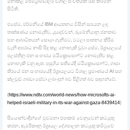
නොකළ පෙට්‍රෝඩොලර් විශාල සංචිතයක් රැස් කරමින්
සිටිති.
එසේම‍, ජර්මනියේ IBM ආයතනය විසින් සපයන ලද
තාක්ෂණය නොමැතිව‍, යුදෙව්වන්, රුමේනියානු ජනතාව
සහ ආබාධිතයන් සොයා ගැනීමට, වටලා ඝාතනය කිරීම
වැනි අපරාධ නාසි සිදු කළ නොහැකි වූවා සේම, ඊශ්‍රායලයේ
පලස්තීනු ජන සංහාරය මයික්‍රොසොෆ්ට් නොමැතිව කළ
නොහැකි වනු ඇත. පසුගිය සතියේදී මයික්‍රොසොෆ්ට්, ගාසා
තීරයේ ජන සංහාරයේදී ඊශ්‍රායලයට විශාල ප්‍රමාණයේ AI සහ
ක්ලවුඩ් ගබඩා සේවා ලබා දුන් බව පිළිගත් බව සඳහන්වේ.
(
https://www.ndtv.com/world-news/how-microsofts-ai-
helped-israeli-military-in-its-war-against-gaza-8439414
)
සියොන්වාදීන්ගේ වුවමනා එපාකම් වෙනුවෙන් කටයුතු
කරන‍, ඇමරිකානු ඊශ්‍රායල දේශපාලන කටයුතු කමිටුවේ