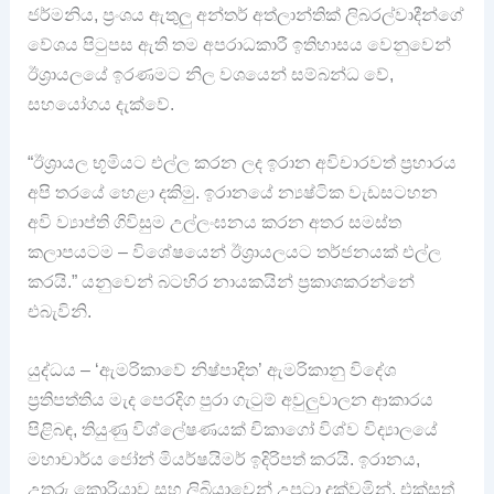
ජර්මනිය, ප්‍රංශය ඇතුලු අන්තර් අත්ලාන්තික් ලිබරල්වාදීන්ගේ
වේශය පිටුපස ඇති තම අපරාධකාරී ඉතිහාසය වෙනුවෙන්
ඊශ්‍රායලයේ ඉරණමට නිල වශයෙන් සම්බන්ධ වේ‍,
සහයෝගය දැක්වේ.
“ඊශ්‍රායල භූමියට එල්ල කරන ලද ඉරාන අවිචාරවත් ප්‍රහාරය
අපි තරයේ හෙළා දකිමු. ඉරානයේ න්‍යෂ්ටික වැඩසටහන
අවි ව්‍යාප්ති ගිවිසුම උල්ලංඝනය කරන අතර සමස්ත
කලාපයටම – විශේෂයෙන් ඊශ්‍රායලයට තර්ජනයක් එල්ල
කරයි.” යනුවෙන් බටහිර නායකයින් ප්‍රකාශකරන්නේ
එබැවිනි.
යුද්ධය – ‘ඇමරිකාවේ නිෂ්පාදිත’ ඇමරිකානු විදේශ
ප්‍රතිපත්තිය මැද පෙරදිග පුරා ගැටුම් අවුලුවාලන ආකාරය
පිළිබඳ, තියුණු විශ්ලේෂණයක් චිකාගෝ විශ්ව විද්‍යාලයේ
මහාචාර්ය ජෝන් මියර්ෂයිමර් ඉදිරිපත් කරයි. ඉරානය,
උතුරු කොරියාව සහ ලිබියාවෙන් උපුටා දක්වමින්, එක්සත්