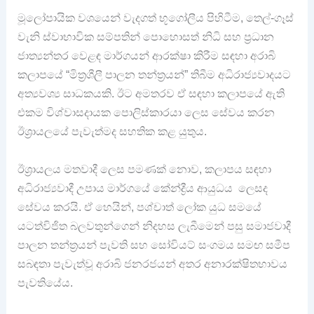
මූලෝපායික වශයෙන් වැදගත් භූගෝලීය පිහිටීම, තෙල්-ගෑස්
වැනි ස්වාභාවික සම්පතින් පොහොසත් නිධි සහ ප්‍රධාන
ජාත්‍යන්තර වෙළඳ මාර්ගයන් ආරක්ෂා කිරීම සඳහා අරාබි
කලාපයේ “මිත්‍රශීලී පාලන තන්ත්‍රයන්” තිබීම අධිරාජ්‍යවාදයට
අත්‍යවශ්‍ය සාධකයකි. ඊට අමතරව ඒ සඳහා කලාපයේ ඇති
එකම විශ්වාසදායක පොලිස්කාරයා ලෙස සේවය කරන
ඊශ්‍රායලයේ පැවැත්මද සහතික කළ යුතුය.
ඊශ්‍රායලය මතවාදී ලෙස පමණක් නොව, කලාපය සඳහා
අධිරාජ්‍යවාදී උපාය මාර්ගයේ කේන්ද්‍රීය ආයුධය ලෙසද
සේවය කරයි. ඒ හෙයින්, පශ්චාත් ලෝක යුධ සමයේ
යටත්විජිත බලවතුන්ගෙන් නිදහස ලැබීමෙන් පසු සමාජවාදී
පාලන තන්ත්‍රයන් පැවති සහ සෝවියට් සංගමය සමඟ සමීප
සබඳතා පැවැත්වූ අරාබි ජනරජයන් අතර අනාරක්ෂිතභාවය
පැවතියේය.