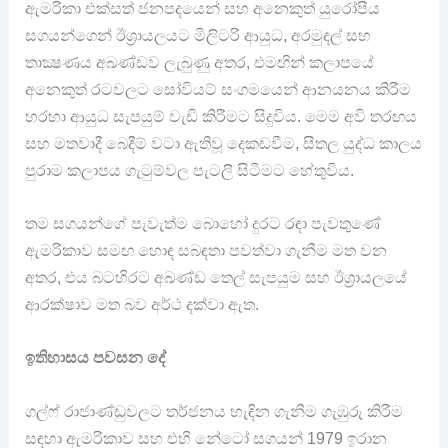
ඇමරිකා එක්සත් ජනපදයෙන් සහ අනෙකුත් යුරෝපීය
සගයන්ගෙන් ඊශ්‍රායලයට මිලිටරි ආයුධ, අරමුදල් සහ
තාක්‍ෂණය අඛණ්ඩව ලැබුණු අතර, එමඟින් කලාපයේ
අනෙකුත් රටවලට සෝවියට් සංගමයෙන් ආනයනය කිරීම
හරහා ආයුධ සැපයුම් වැඩි කිරීමට සිදුවිය. මෙම අවි තරඟය
සහ මතවාදී බෙදීම් වටා ඇතිවූ දෙකඩවීම, සීතල යුද්ධ කාලය
පුරාම කලාපය ගැටුම්වල පැටලී සිටීමට හේතුවිය.
තම සගයන්ගේ පැවැත්ම බොහෝ දුරට රඳා පැවතුණේ
ඇමරිකාව සමඟ හොඳ සබඳතා පවත්වා ගැනීම මත වන
අතර, එය බටහිරට අඛණ්ඩ තෙල් සැපයුම සහ ඊශ්‍රායලයේ
ආරක්ෂාව මත බව අර්ථ දක්වා ඇත.
ඉතිහාසය පවසන දේ
ගල්ෆ් රාජාණ්ඩුවලට තර්ජනය හැඳින ගැනීම ගැඹුරු කිරීම
සඳහා ඇමරිකාව සහ එහි නේටෝ සගයන් 1979 ඉරාන