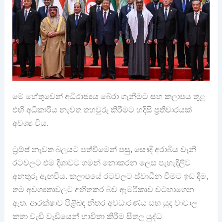
මේ හේතුවෙන් අධිරාජ්‍යය බේරා ගැනීමට සහ කලාපය තුළ
එහි අධිකාරිය නැවත තහවුරු කිරීමට හදිසි ප්‍රතිචාරයක්
අවශ්‍ය විය.
ට්‍රම්ප් නැවත බලයට පත්වීමෙන් පසු, සෞදි අරාබිය වැනි
රටවලට එම දිශාවට ගමන් නොකරන ලෙස පැහැදිලිව
අනතුරු ඇඟවීය. කලාපයේ රටවලට ස්වාධීන වීමට ඉඩ දීම,
තම අවශ්‍යතාවලට අහිතකර බව ඇමරිකාව වටහාගෙන
ඇත. ආරක්ෂාව පිළිබඳ නිතර අවධාරණය සහ යුද වාචාල
කතා වැඩි වැඩියෙන් භාවිතා කිරීම සීතල යුද්ධ