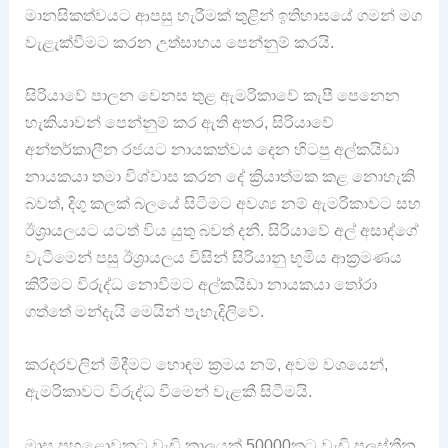
මානසිකත්වයට ආපසු හැරීමක් තුළින් ඉතිහාසයේ ගමන් මග
වැළැක්වීමට කරන උත්සාහය පෙන්නුම් කරයි.
සිරියාවේ පාලන වෙනස තුළ ඇමරිකාවේ කැපී පෙනෙන
හැකියාවන් පෙන්නුම් කර ඇති අතර, සිරියාවේ
අන්තර්කාලීන රජයට නායකත්වය දෙන හිටපු අල්කයිඩා
නායකයා තමා විශ්වාස කරන දේ ක්‍රියාත්මක කළ නොහැකි
බවත්, දිගු කලක් බලයේ සිටීමට අවශ්‍ය නම් ඇමරිකාවට සහ
ඊශ්‍රායලයට යටත් විය යුතු බවත් දනී. සිරියාවේ අල් අසාද්ගේ
වැටීමෙන් පසු ඊශ්‍රායලය විසින් සිරියානු භූමිය ආක්‍රමණය
කිරීමට විරුද්ධ නොවීමට අල්කයිඩා නායකයා තෝරා
ගත්තේ මන්දැයි මෙයින් පැහැදිලිවේ.
කරදරවලින් මිදීමට හොඳම ක්‍රමය නම්, අවම වශයෙන්,
ඇමරිකාවට විරුද්ධ වීමෙන් වැළකී සිටීමයි.
මාස පහළොවකට වැඩි කාලයක් 50000කට වැඩි පලස්තීන