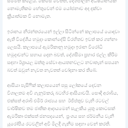
සම්මත කළේය. කෙසේ වෙතත්, දේශපාලන අධිෂ්ඨානයක්
නොමැතිකම හේතුවෙන් එම යෝජනාව අද දක්වා
ක්‍රියාත්මක වී නොමැත.
ඉරානය නිරන්තරයෙන් ඉල්ලා සිටින්නේ කලාපයේ යොදවා
ඇති විදේශීය හමුදා කොන්දේසි විරහිතව ඉවත් කර ගන්නා
ලෙසයි. කලාපයේ ඇමරිකානු හමුදා ඉරාන විරෝධී
හමුදාවන්ට සහාය දෙන බවත්, දේශසීමා ප්‍රහාර එල්ල කිරීම
සඳහා ඊශ්‍රායල ඔත්තු සේවා ආයතනවලට නවාතැන් සපයන
බවත් ඔවුන් නැවත නැවතත් චෝදනා කර තිබේ.
ආසියා පැසිෆික් කලාපයෙන් පසු ලෝකයේ දෙවන
විශාලතම අවි ගැනුම්කරු බටහිර ආසියාවයි. සෞදි අරාබිය,
එක්සත් අරාබි එමීර් රාජ්‍යය සහ ඊජිප්තුව වැනි රටවල්
වාර්ෂිකව තම ජාතික ආදායමෙන් සැලකිය යුතු කොටසක්
ඇමරිකා එක්සත් ජනපදයෙන්, ප්‍රංශය සහ ජර්මනිය වැනි
යුරෝපීය රටවලින් අවි මිලදී ගැනීම සඳහා වෙන් කරති.