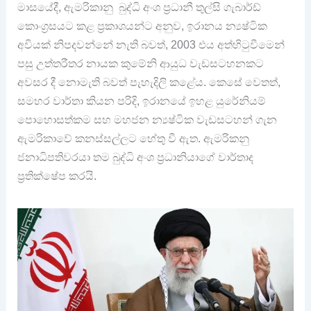
මාසයේදී, ඇමරිකානු බුද්ධි අංශ ප්‍රධානී තුල්සි ගැබාර්ඩ්
කොංග්‍රසයට කළ ප්‍රකාශයන්ට අනුව, ඉරානය න්‍යෂ්ටික
අවියක් නිපදවන්නේ නැති බවත්, 2003 එය අත්හිටුවීමෙන්
පසු උත්තරීතර නායක කුමේනි ආයුධ වැඩසටහනකට
අවසර දී නොමැති බවත් පැහැදිලි කළේය. කෙසේ වෙතත්,
සමහර වාර්තා කියන පරිදි, ඉරානයේ ඉහළ යුරේනියම්
පොහොසත්කම සහ මහජන න්‍යෂ්ටික වැඩසටහන් ගැන
ඇමරිකාවේ කනස්සල්ලට හේතු වී ඇත. ඇමරිකනු
ජනාධිපතිවරයා තම බුද්ධි අංශ ප්‍රධානියාගේ වාර්තාද
ප්‍රතික්ෂේප කරයි.