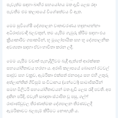
පැවැත්ම සඳහා බාහිර සහයෝගය මත දැඩි ලෙස රඳා
පැවතීම එම කලාපයේ විශේෂත්වය වී ඇත.
මෙම සුවිශේෂී දේශපාලන වාතාවරණය හඳුනාගන්නා
අධිරාජ්‍යවාදී බලවතුන්, තම යැපීම ගැඹුරු කිරීම සඳහා එය
ක්‍රියාකාරීව ගසාකමින්, භූ මූලෝපායික සහ භූ දේශපාලනික
අවශ්‍යතා සඳහා ඒවා භාවිතා කරන ලදී.
මෙම යැපීම වඩාත් පැහැදිලිවම බැඳී ඇත්තේ ආරක්ෂක
සහයෝගීතාවය හරහා ය. අරාබි කලාපයේ බොහෝ රටවල්
සෘජුව සහ වක්‍රව, ඇමරිකා එක්සත් ජනපදය සහ එහි උතුරු
අත්ලාන්තික් ගිවිසුම් සංවිධානය (නේටෝ) සාමාජිකයින්
සමඟ මිලිටරි සහයෝගීතාවයන් මත දැඩි ලෙස රැඳී පවතී. අප
දකින පරිදි, එවැනි සබඳතා ස්ථාපිත වූ පසු, ගල්ෆ්
රාජාණ්ඩුවල තීරණාත්මක දේශපාලන තීරණවලදී
ඇමරිකාවට බලපෑම් කිරීමට නොහැකි ය.