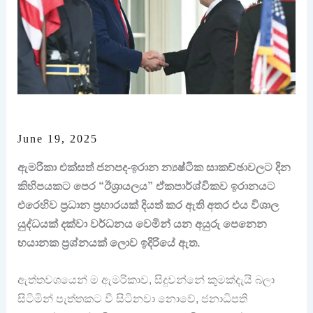
June 19, 2025
ඇමරිකා එක්සත් ජනපද-ඉරාන න්‍යෂ්ටික සාකච්ඡාවලට දින
කිහිපයකට පෙර “ඊශ්‍රායලය” ඒකපාර්ශ්විකව ඉරානයට
එරෙහිව ප්‍රධාන ප්‍රහාරයක් දියත් කර ඇති අතර එය විශාල
යුද්ධයක් දක්වා වර්ධනය වෙමින් යන අයුරු පෙනෙන
භයානක ප්‍රශ්නයක් ලොව ඉදිරියේ ඇත.
ඇත්තවශයෙන් ම ඇමරිකාව‍, සිදුවන්නේ කුමක්දැයි බලා
සිටිමින් පැත්තකට වී සිටිනවා නොවේ, ජනාධිපති