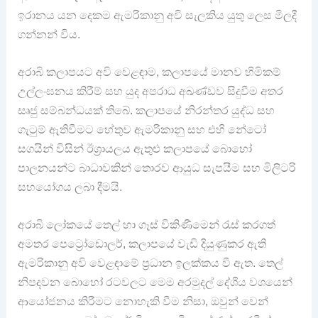
ඉරානය යන දෙකම ඇමරිකානු අවි සැලකිය යුතු ලෙස මිලදී
ගන්නන් විය.
අරාබි කලාපයට අවි වෙළඳාම, කලාපයේ මානව හිමිකම්
උල්ලංඝනය කිරීම් සහ යුද අපරාධ අඛණ්ඩව සිදුවීම අතර
සෘජු සම්බන්ධයක් තිබේ. කලාපයේ නිරන්තර යුද්ධ සහ
ගැටුම් ඇතිවීමට හේතුව ඇමරිකානු සහ එහි නේටෝ
සගයින් විසින් ඊශ්‍රායලය ඇතුළු කලාපයේ බොහෝ
පාලනයන්ට බාධාවකින් තොරව ආයුධ සැපයීම සහ මිලිටරි
සහයෝගය ලබා දීමයි.
අරාබි ලෝකයේ තෙල් හා ගෑස් විකිණීමෙන් රැස් කරගත්
අමතර පෙට්‍රෝඩොලර්, කලාපයේ වැඩි දියුණුකර ඇති
ඇමරිකානු අවි වෙළඳාමේ ප්‍රධාන ඉලක්කය වී ඇත. තෙල්
නිපදවන බොහෝ රටවලට මෙම අරමුදල් දේශීය වශයෙන්
ආයෝජනය කිරීමට නොහැකි වීම නිසා, ඔවුන් වෙන්