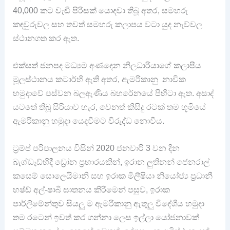
40,000 කට වැඩි පිරිසක් යොදවා තිබූ අතර, සමහරු
කඳවුරුවල සහ තවත් සමහරු කලාපය වටා යුද නැව්වල
ස්ථානගත කර ඇත.
එක්සත් ජනපද මධ්‍යම අණදෙන නිලධාරියාගේ කලාපීය
මූලස්ථානය කටාර්හි ඇති අතර, ඇමරිකානු නාවික
හමුදාවේ පස්වන බලඇණිය බහරේනයේ පිහිටා ඇත. අසාද්
යටතේ තිබූ සිරියාව හැර, වෙනත් කිසිදු රටක් තම භූමියේ
ඇමරිකානු හමුදා යෙදවීමට විරුද්ධ නොවීය.
ට්‍රම්ප් පරිපාලනය විසින් 2020 ජනවාරි 3 වන දින
බැග්ඩෑඩ්හිදී ඩ්‍රෝන ප්‍රහාරයකින්, ඉරාන ලුතිනන් ජෙනරාල්
කසෙම් සොලෙයිමානි සහ ඉරාක මිලීෂියා නියෝජ්‍ය ප්‍රධානී
හෂ්ඩ් අල්-ෂාබි ඝාතනය කිරීමෙන් පසුව, ඉරාක
පාර්ලිමේන්තුව සියලු ම ඇමරිකානු ඇතුලු විදේශීය හමුදා
තම රටෙන් ඉවත් කර ගන්නා ලෙස ඉල්ලා යෝජනාවක්