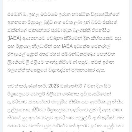
එමෙන් ම, ඉහළ මට්ටමේ ඉරාන න්‍යෂ්ටික විද්‍යාඥයින්ගේ
අනන්‍යතා ඊශ්‍රායල බුද්ධි අංශ වෙත ලබා දුන් බවට එක්සත්
ජාතීන්ගේ ජාත්‍යන්තර පරමාණුක බලශක්ති ඒජන්සිය
(IAEA) ආයතනයට චෝදනා කිරීමෙන් දින කිහිපයකට පසු
සහ ඊශ්‍රායල නිලධාරීන් සහ IAEA අධ්‍යක්ෂ ජෙනරාල්
රෆායෙල් ග්‍රොසි අතර රහස් සම්බන්ධීකරණය පෙන්වන
ලියකියවිලි එළියට කාන්දු කිරීමෙන් පසුව, තවත් ඉරාන
බලශක්ති ක්ෂෙත්‍රයේ විද්‍යාඥයින් ඝාතනයකර ඇත.
තවත් කරුණක් නම්, 2023 ඔක්තෝබර් 7 වන දින සිට
ඊශ්‍රායලයට ඩොලර් බිලියන ගණනක අවි සැපයීමෙන්
ඇමරිකාව ජාත්‍යන්තර මානුෂීය නීතිය සහ ඇමරිකානු නීතිය
උල්ලංඝනය කිරීමට ඊශ්‍රායලයට හැකියාව ලබා දී ඇත. ගාසා
තීරයේ යුද අපරාධවලට ඇමරිකාව හවුල් වී ඇති බැවින්, ජන
සංහාරයට වගකිව යුතු පාර්ශ්වයන් අතරට ඉරානය යුද්ධයට