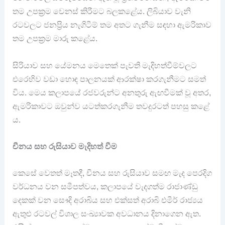
තම උපක්‍රම වෙනස් කිරීමට බලකළේය. ලිබියාව වැනි
රටවලට ජනප්‍රිය නැගිටීම් තම අතට ගැනීම සඳහා ඇමරිකාව
තම උපක්‍රම මාරු කළේය.
සිරියාව සහ යේමනය මෙතෙක් පැවති මැදිහත්වීම්වලට
එරෙහිව වඩා හොඳ පාලනයක් ආරක්ෂා කරගැනීමට සමත්
විය. මෙය කලාපයේ රජවරුන්ට අනතුරු ඇඟවීමක් වූ අතර,
ඇමරිකාවට ඔවුන්ව යටත්කරගැනීම තවදුරටත් පහසු කළේ
ය.
චීනය සහ රුසියාව මැදිහත් වීම
කෙසේ වෙතත් මෑතදී, චීනය සහ රුසියාව සමඟ මැද පෙරදිග
වර්ධනය වන සමීපත්වය, කලාපයේ වැදගත්ම රාජාණ්ඩු
දෙකක් වන සෞදි අරාබිය සහ එක්සත් අරාබි එමීර් රාජ්‍යය
ඇතුළු රටවල් විශාල සංඛ්‍යාවක අවධානය දිනාගෙන ඇත.