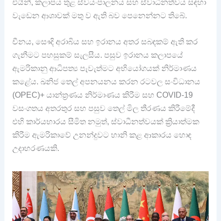
එයින්, කලාපය තුළ ස්වයංපාලනය සහ ස්වාධීනත්වය සඳහා
වැඩෙන ආශාවක් මතු ව ඇති බව පෙනෙන්නට තිබේ.
චීනය, සෞදි අරාබිය සහ ඉරානය අතර සබඳකම් ඇති කර
ගැනීමට පහසුකම් සැලසීය. පසුව ඉරානය කලාපයේ
ඇමරිකානු ආධිපත්‍ය පැවැත්මට අභියෝගයක් නිර්මාණය
කළේය. ඛනිජ තෙල් අපනයනය කරන රටවල සංවිධානය
(OPEC)+ යාන්ත්‍රණය නිර්මාණය කිරීම සහ COVID-19
වසංගතය අතරතුර සහ පසුව තෙල් මිල තීරණය කිරීමේදී
එහි කාර්යභාරය සීමිත නමුත්, ස්වාධීනත්වයක් ක්‍රියාත්මක
කිරීම ඇමරිකාවේ උනන්දුවට හානි කළ ආකාරය හොඳ
උදාහරණයකි.