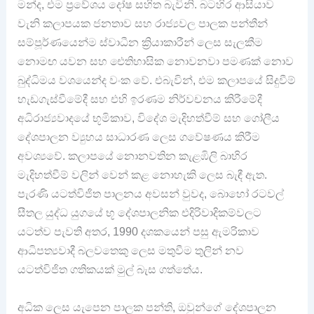
මන්ද, එම ප්‍රවේශය දෝෂ සහිත බැවිනි. බටහිර ආසියාව
වැනි කලාපයක ජනතාව සහ රාජ්‍යවල පාලක පන්තීන්
සම්පූර්ණයෙන්ම ස්වාධීන ක්‍රියාකාරීන් ලෙස සැලකීම
නොමඟ යවන සහ ඓතිහාසික නොවනවා පමණක් නොව
බුද්ධිමය වශයෙන්ද වංක වේ. එබැවින්, එම කලාපයේ සිදුවීම්
හැඩගැස්වීමේදී සහ එහි ඉරණම නිර්වචනය කිරීමේදී
අධිරාජ්‍යවාදයේ භූමිකාව, විදේශ මැදිහත්වීම් සහ ගෝලීය
දේශපාලන ව්‍යුහය සාධාරණ ලෙස ගවේෂණය කිරීම
අවශ්‍යවේ. කලාපයේ නොනවතින කැළඹිලි බාහිර
මැදිහත්වීම් වලින් වෙන් කළ නොහැකි ලෙස බැඳී ඇත.
පැරණි යටත්විජිත පාලනය අවසන් වුවද, බොහෝ රටවල්
සීතල යුද්ධ යුගයේ භූ දේශපාලනික එදිරිවාදිකම්වලට
යටත්ව පැවති අතර, 1990 දශකයෙන් පසු ඇමරිකාව
ආධිපත්‍යවාදී බලවතෙකු ලෙස මතුවීම තුලින් නව
යටත්විජිත ගතිකයක් මුල් බැස ගත්තේය.
අධික ලෙස යැපෙන පාලක පන්ති, ඔවුන්ගේ දේශපාලන