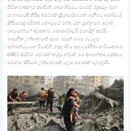
ජීවිත ඝාතනය කරමින්, ගාසා තීරයට එරෙහි ඊශ්‍රායල ජන
සංහාරයේදී කිසිදු අර්ථවත් ක්‍රියාමාර්ගයක් ගැනීමට අරාබියේ
කිසිවෙකු එඩිතර නොවූයේ මන්ද යන ප්‍රශ්නයම, අරාබි
රාජ්‍යයන්ගේ අවදානම කොතරම්දැයි පැහැදිලි කරයි.
සාමූහික උත්සාහයක් ලෙස ඔවුන් මෙම ගැටලුව
සම්බන්ධයෙන් රියාද්හි, ඉස්ලාමීය සහයෝගීතා සංවිධානයේ
(OIC) රැස්වීම් දෙවරක් කැඳවූ නමුත්, එය අභ්‍යන්තර කෝපය
සමනය කිරීමේ උත්සාහයක් ලෙස පමණක් පැවතුණි.