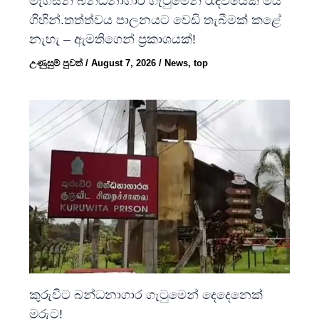
මැගසින් බන්ධනාගාර ගැටුමෙන් රැඳවියෙක් මිය
ගිහින්.තත්ත්වය පාලනයට වෙඩි තැබීමක් කළේ
නැහැ – ඇමතිගෙන් ප්‍රකාශයක්!
උණුසුම් පුවත්
/
August 7, 2026
/
News
,
top
කුරුවිට බන්ධනාගාර ගැටුමෙන් දෙදෙනෙක්
මරුට!