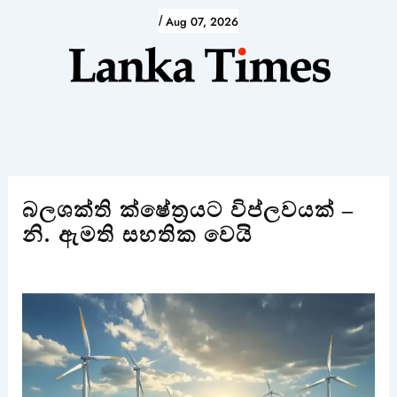
Skip
/
Aug 07, 2026
to
content
බලශක්ති ක්ෂේත්‍රයට විප්ලවයක් –
නි. ඇමති සහතික වෙයි