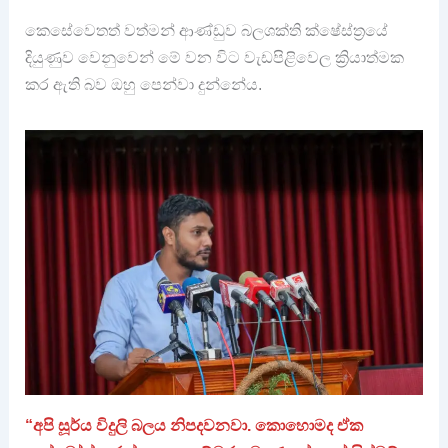
කෙසේවෙතත් වත්මන් ආණ්ඩුව බලශක්ති ක්ෂේස්ත්‍රයේ
දියුණුව වෙනුවෙන් මේ වන විට වැඩපිළිවෙල ක්‍රියාත්මක
කර ඇති බව ඔහු පෙන්වා දුන්නේය.
“අපි සූර්ය විදුලි බලය නිපදවනවා. කොහොමද ඒක