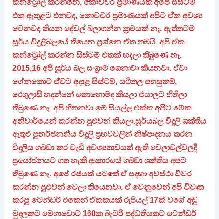
කන්ට්‍රෝල් කරන්නෙ, කොච්චර ප්‍රමාණයක් අපේ සිස්ටම්
එක ඇතුළට එනවද, කොච්චර ප්‍රමාණයක් අපිට ඒක අවශ්‍ය
වෙනවද කියන දේවල් බලාගන්න ක්‍රමයක් නෑ. ඇත්තටම
සූර්ය විදුලිබලයේ තියෙන ප්‍රශ්නෙ ඒක තමයි. අපි ඒක
කන්ට්‍රෝල් කරන්න සිස්ටම් එකක් හදලා තිබුණෙ නෑ.
2015,16 අපි සූර්ය බල සංග්‍රාම ගෙනාවා කියනවා. ඒවා
ගේනකොට ඒවට අදාළ සිස්ටම්, යටිතල පහසුකම්,
රෙගුලාසි හදන්නේ කොහොමද කියලා එයාලට හිතිලා
තිබුණෙ නෑ. අපි හිතනවා මේ සියල්ල එක්ක අපිට මේක
අනිවාර්යෙන් කරන්න පුළුවන් කියලා.සූර්යබල විදුලි ශක්තිය
ඇතුළු පුනර්ජනනීය විදුලි ප්‍රභවවලින් නිෂ්පාදනය කරන
විදුලිය ගබඩා කර වැඩි අවශ්‍යතාවයක් ඇති වෙලාවල්වලදී
ප්‍රයෝජනයට ගත හැකි ආකාරයේ ගබඩා ශක්තිය අපට
තිබුණෙ නෑ. අපේ රජයක් යටතේ ඒ සඳහා අවස්ථා විවර
කරන්න පුළුවන් වෙලා තියෙනවා. ඒ වෙනුවෙන් අපි විවෘත
කරපු ටෙන්ඩර් එකෙන් ඒකකයක් රුපියල් 17ක් වගේ අඩු
මුදලකට මෙගාවොට් 160ක බැටරි පද්ධතියකට ටෙන්ඩර්