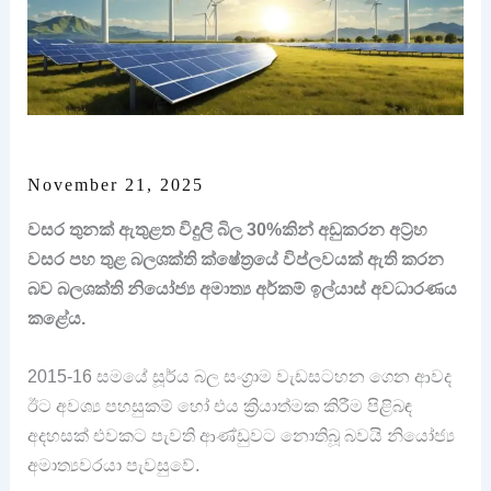
November 21, 2025
වසර තුනක් ඇතුළත විදුලි බිල 30%කින් අඩුකරන අට්‍ර්හ
වසර පහ තුළ බලශක්ති ක්ෂේත්‍රයේ විප්ලවයක් ඇති කරන
බව බලශක්ති නියෝජ්‍ය අමාත්‍ය අර්කම් ඉල්යාස් අවධාරණය
කළේය.
2015-16 සමයේ සූර්ය බල සංග්‍රාම වැඩසටහන ගෙන ආවද
ඊට අවශ්‍ය පහසුකම් හෝ එය ක්‍රියාත්මක කිරීම පිළිබඳ
අදහසක් එවකට පැවති ආණ්ඩුවට නොතිබූ බවයි නියෝජ්‍ය
අමාත්‍යවරයා පැවසුවේ.