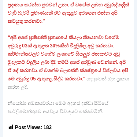
ප්‍රදානය කරන්න පුළුවන් උනා. ඒ වගේම ලබන අවුරුද්දෙදිත්
වැඩි බැටරි ප්‍රමාණයක් රට ඇතුළට අරගෙන එන්න අපි
කටයුතු කරනවා.”
“අපි අපේ ප්‍රතිපත්ති ප්‍රකාශයේ කියලා තියෙනවා වගේම
අවුරුදු 03ක් ඇතුළත 30%කින් විදුලිබිල අඩු කරනවා.
කර්මාන්තවලට වගේම ලංකාවේ සියලුම ජනතාවට අඩු
මුදලකට විදුලිය ලබා දීම තමයි අපේ අරමුණ වෙන්නේ. අපි
ඒ දේ කරනවා. ඒ වගේම බලශක්ති ක්ෂේත්‍රයේ විප්ලවය අපි
මේ අවුරුදු 05 ඇතුළෙ සිද්ධ කරනවා.”
යනුවෙන් ඔහු ප්‍රකාශ
කරන ලදී.
නියෝජ්‍ය අමාත්‍යවරයා මෙම අදහස් දක්වා සිටියේ
පාර්ලිමේන්තුවේ අයවැය විවාදයට එක්වෙමිනි.
Post Views:
182