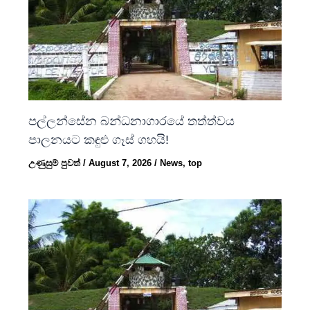
පල්ලන්සේන බන්ධනාගාරයේ තත්ත්වය
පාලනයට කඳුළු ගෑස් ගහයි!
උණුසුම් පුවත්
/
August 7, 2026
/
News
,
top