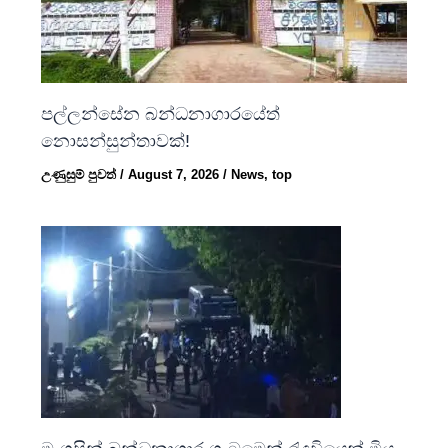
පල්ලන්සේන බන්ධනාගාරයේත්
නොසන්සුන්තාවක්!
උණුසුම් පුවත්
/
August 7, 2026
/
News
,
top