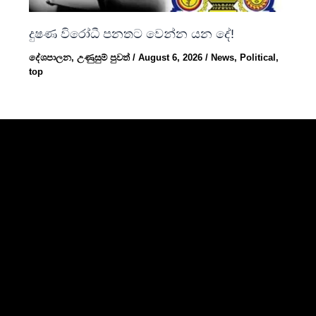
දුෂණ විරෝධී පනතට වෙන්න යන දේ!
දේශපාලන
,
උණුසුම් පුවත්
/
August 6, 2026
/
News
,
Political
,
top