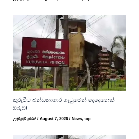
කුරුවිට බන්ධනාගාර ගැටුමෙන් දෙදෙනෙක්
මරුට!
උණුසුම් පුවත්
/
August 7, 2026
/
News
,
top