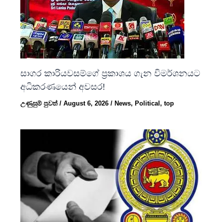
සාගර කාරියවසම්ගේ ප්‍රකාශය ගැන විමර්ශනයට
අධිකරණයෙන් අවසර!
උණුසුම් පුවත්
/
August 6, 2026
/
News
,
Political
,
top