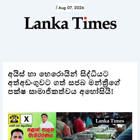
Skip
/
Aug 07, 2026
to
content
අයිස් හා හෙරොයින් සිද්ධියට
අත්අඩංගුවට ගත් සජබ මන්ත්‍රීගේ
පක්ෂ සාමාජිකත්වය අහෝසියි!