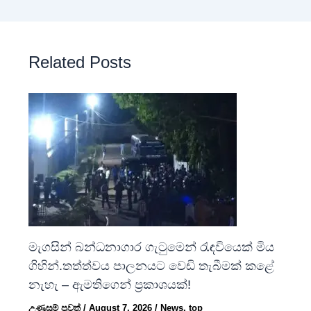
Related Posts
මැගසින් බන්ධනාගාර ගැටුමෙන් රැඳවියෙක් මිය
ගිහින්.තත්ත්වය පාලනයට වෙඩි තැබීමක් කළේ
නැහැ – ඇමතිගෙන් ප්‍රකාශයක්!
උණුසුම් පුවත්
/
August 7, 2026
/
News
,
top