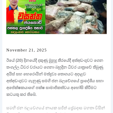
November 21, 2025
ඊයේ (20) දිනයේදී දකුණු මුුහුදු තීරයේදී අත්අඩංගුවට ගෙන
තංගල්ල ධීවර වරායට ගෙනා බහුදින ධීවර යාත්‍රාවේ තිබුණු
අයිස් සහ හෙරොයින් මත්ද්‍රව්‍ය තොගයට අදාළව
අත්අඩංගුවට ගැනුණු සමගි ජන බලවේගයේ ප්‍රාදේශීය සභා
අපේක්ෂකයාගේ පක්ෂ සාමාජිකත්වය අහෝසි කිරීමට
කටයතු කර තිබේ.
සමඟි ජන බලවේගයේ නායක සජිත් ප්‍රේමදාස මහතා විසින්