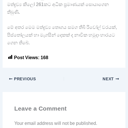
මත්ද්‍රව්‍ය කිලෝ 261කට අධික ප්‍රමාණයක් සොයාගෙන
තිබුණි.
මේ අතර මෙම මත්ද්‍රව්‍ය තොගය සමග තිබී රිවෝල් වරයක්,
පිස්තෝලයක් හා මැගසින් දෙකක් ද නාවික හමුදා භාරයට
ගෙන තිබේ.
Post Views:
168
PREVIOUS
NEXT
Leave a Comment
Your email address will not be published.