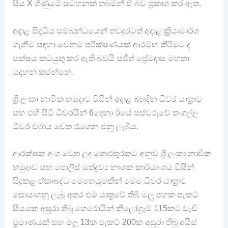
සිය X ගිණුමේ සටහනක් තබමින් ඒ බව ප්‍රකාශ කර ඇත.
අදාළ සිද්ධිය සම්බන්ධයෙන් තවදුරටත් අදාළ ක්‍රියාමාර්ග
ගැනීම සඳහා වෙනම පරීක්ෂණයක් ආරම්භ කිරීමට ද
පක්ෂය කටයුතු කර ඇති බවයි සජිත් ප්‍රේමදාස මහතා
සඳහන් කරන්නේ.
ශ්‍රී ලංකා නාවික හමුදාව විසින් අදාළ බහුදින ධීවර යාත්‍රාව
සහ එහි සිටි ධීවරයින් 6දෙනා ඊයේ පස්වරුවේ තංගල්ල
ධීවර වරාය වෙත රැගෙන එනු ලැබීය.
ආරක්ෂක අංශ වෙත ලද තොරතුරකට අනුව ශ්‍රී ලංකා නාවික
හමුදාව සහ පොලිස් මත්ද්‍රව්‍ය නාශක කාර්යාංශය විසින්
සිදුකළ ඒකාබද්ධ මෙහෙයුමකින් මෙම ධීවර යාත්‍රාව
සොයාගනු ලැබූ අතර එම යාත්‍රවේ තිබී මලු පහක පැකට්
සියයක අසුරා තිබූ හෙරොයින් කිලෝග්‍රෑම් 115කට වැඩි
ප්‍රමාණයක් සහ මලු 13ක පැකට් 200ක අසුරා තිබූ අයිස්