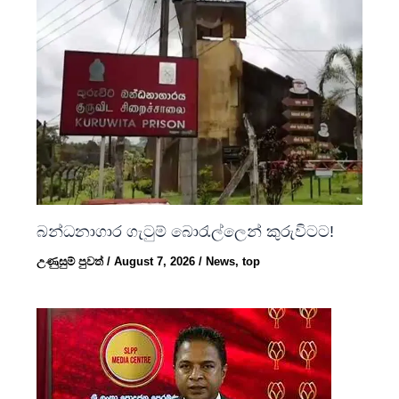
බන්ධනාගාර ගැටුම් බොරැල්ලෙන් කුරුවිටට!
උණුසුම් පුවත්
/
August 7, 2026
/
News
,
top