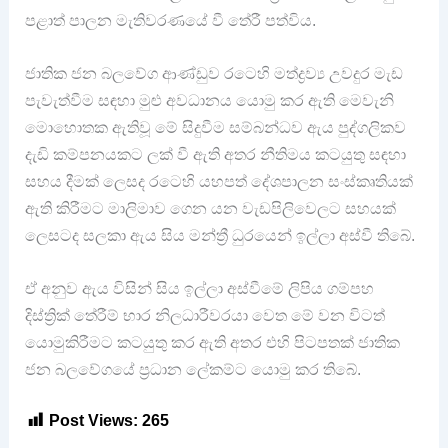
පළාත් පාලන මැතිවරණයේ වී තේරී පත්විය.
ජාතික ජන බලවේග ආණ්ඩුව රටෙහි මත්ද්‍රව්‍ය උවදුර මැඩ
පැවැත්වීම සඳහා මුළු අවධානය යොමු කර ඇති මෙවැනි
මොහොතක ඇතිවූ මේ සිදුවීම සම්බන්ධව ඇය පුද්ගලිකව
දැඩි කම්පනයකට ලක් වී ඇති අතර නීතිමය කටයුතු සඳහා
සහය දීමක් ලෙසද රටෙහි යහපත් දේශපාලන සංස්‍කෘතියක්
ඇති කිරීමට මාලිමාව ගෙන යන වැඩපිලිවෙලට සහයක්
ලෙසටද සලකා ඇය සිය මන්ත්‍රී ධුරයෙන් ඉල්ලා අස්වී තිබේ.
ඒ අනුව ඇය විසින් සිය ඉල්ලා අස්වීමේ ලිපිය ගම්පහ
දිස්ත්‍රික් තේරීම් භාර නිලධාරීවරයා වෙත මේ වන විටත්
යොමුකිරීමට කටයුතු කර ඇති අතර එහි පිටපතක් ජාතික
ජන බලවේගයේ ප්‍රධාන ලේකම්ට යොමු කර තිබේ.
Post Views:
265