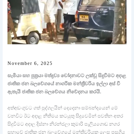
November 6, 2025
සැමියා සහ පුත්‍රයා මත්ද්‍රව්‍ය චෝදනාවට ලක්වූ සිදුවීමට අදාළ
ජාතික ජන බලවේගයේ නාගරික මන්ත්‍රීවරිය ඉල්ලා අස් වී
ඇතැයි ජාතික ජන බලවේගය නිවේදනය කරයි.
අත්අඩංගුවට ගත් පුද්ගලයින් දෙදෙනා සම්බන්දයෙන් මේ
වනවිට ඊට අදාළ නීතිමය කටයුතු සිදුවෙමින් පවතින අතර
සිදුවීමට අදාල දිස්නා නිරන්ජලා කුමාරි පෑලියගොඩ නගර
සභාවේ ජාතික ජන බලවේගයේ මන්ත්‍රීවරියක ලෙස පසුගිය