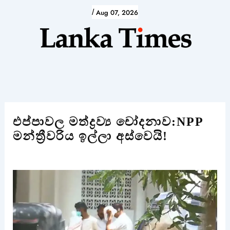
Skip
/
Aug 07, 2026
to
content
එප්පාවල මත්ද්‍රව්‍ය චෝදනාව:NPP
මන්ත්‍රීවරිය ඉල්ලා අස්වෙයි!