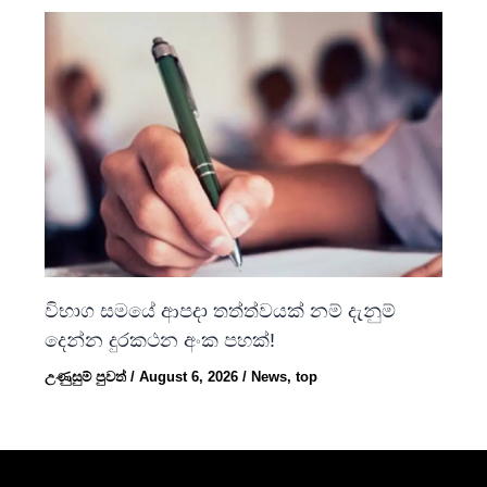
විභාග සමයේ ආපදා තත්ත්වයක් නම් දැනුම්
දෙන්න දුරකථන අංක පහක්!
උණුසුම් පුවත්
/
August 6, 2026
/
News
,
top