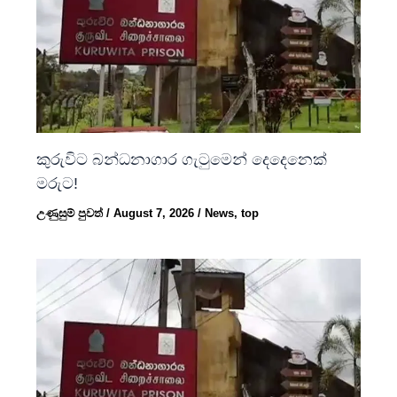
කුරුවිට බන්ධනාගාර ගැටුමෙන් දෙදෙනෙක්
මරුට!
උණුසුම් පුවත්
/
August 7, 2026
/
News
,
top