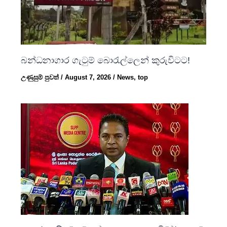
බන්ධනාගාර ගැටුම් බොරැල්ලෙන් කුරුවිටට!
උණුසුම් පුවත්
/
August 7, 2026
/
News
,
top