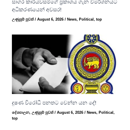
සාගර කාරියවසම්ගේ ප්‍රකාශය ගැන විමර්ශනයට
අධිකරණයෙන් අවසර!
උණුසුම් පුවත්
/
August 6, 2026
/
News
,
Political
,
top
දුෂණ විරෝධී පනතට වෙන්න යන දේ!
දේශපාලන
,
උණුසුම් පුවත්
/
August 6, 2026
/
News
,
Political
,
top