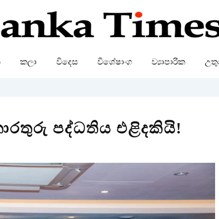
ක
කලා
විදෙස
විශේෂාංග
ව්‍යාපාරික
උතු
ොරතුරු පද්ධතිය එළිදකියි!