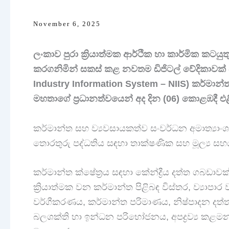
November 6, 2025
ලංකාව පුරා ක්‍රියාත්මක ආර්ථික හා කාර්මික කට
කරගනිමින් සකස් කළ නවතම ඩිජිටල් වේදිකාවක් 
Industry Information System – NIIS) කර්මාන්ත
මහතාගේ ප්‍රධානත්වයෙන් අද දින (06) කොළඹදී එළ
කර්මාන්ත සහ ව්‍යවසායකත්ව සංවර්ධන අමාත්‍යාංශ
තොරතුරු පද්ධතිය සඳහා තාක්ෂණික සහ මූල්‍ය සහ
කර්මාන්ත ක්ෂේත්‍රය සඳහා කේන්ද්‍රීය දත්ත ගබඩා
ක්‍රියාත්මක වන කර්මාන්ත පිළිබඳ විස්තර, ව්‍යා
වර්ගීකරණය, කර්මාන්ත පරිමාණය, නිෂ්පාදන දත්ත, 
බලශක්ති හා ඉන්ධන පරිභෝජනය, අපද්‍රව්‍ය කළම