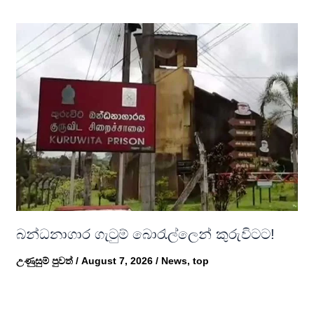
බන්ධනාගාර ගැටුම් බොරැල්ලෙන් කුරුවිටට!
උණුසුම් පුවත්
/
August 7, 2026
/
News
,
top