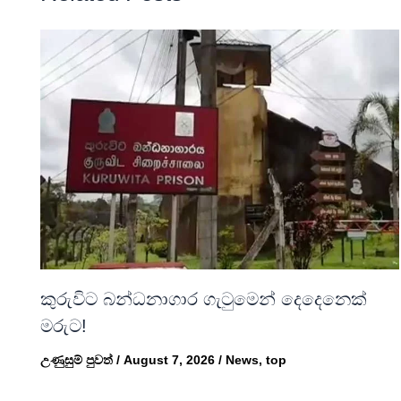
කුරුවිට බන්ධනාගාර ගැටුමෙන් දෙදෙනෙක්
මරුට!
උණුසුම් පුවත්
/
August 7, 2026
/
News
,
top