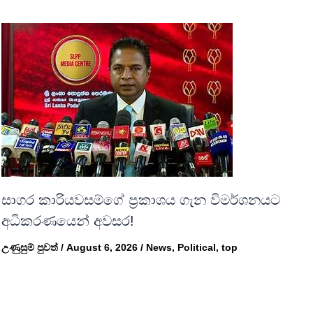
සාගර කාරියවසම්ගේ ප්‍රකාශය ගැන විමර්ශනයට
අධිකරණයෙන් අවසර!
උණුසුම් පුවත්
/
August 6, 2026
/
News
,
Political
,
top