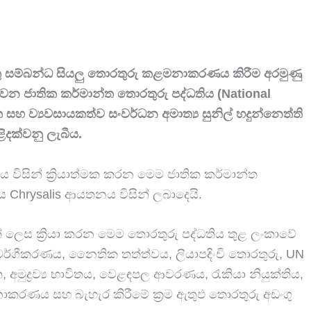
යුතු සම්බන්ධ සියලු තොරතුරු කළමනාකරණය කිරීම අරමුණු
වන ජාතික කර්මාන්ත තොරතුරු පද්ධතිය (National
 සහ ව්‍යවසායකත්ව සංවර්ධන අමාත්‍ය සුනිල් හදුන්නෙත්ති
ිදක්වනු ලැබීය.
ය විසින් ක්‍රියාත්මක කරන මෙම ජාතික කර්මාන්ත
ය Chrysalis ආයතනය විසින් ලබාදෙයි.
වක් ලෙස ක්‍රියා කරන මෙම තොරතුරු පද්ධතිය තුළ ලංකාවේ
පාර වර්ගීකරණය, නෛතික තත්ත්වය, ලියාපදිංචි තොරතුරු, UN
අමුද්‍රව්‍ය භාවිතය, වෙළඳපල ආවරණය, රැකියා නියුක්තිය,
නාකරණය සහ බැහැර කිරීමේ ක්‍රම ඇතුඵ තොරතුරු අඩංගු