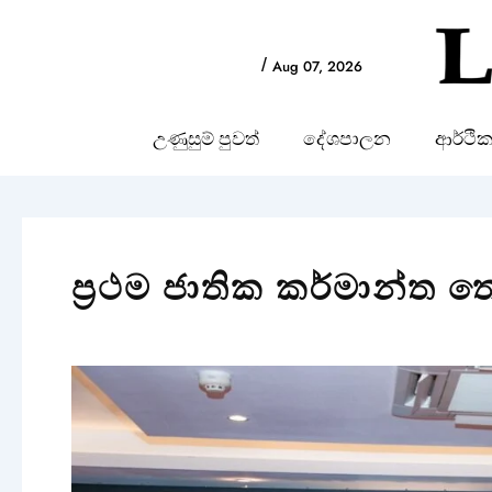
Skip
to
/
Aug 07, 2026
content
උණුසුම් පුවත්
දේශපාලන
ආර්ථි
ප්‍රථම ජාතික කර්මාන්ත ත