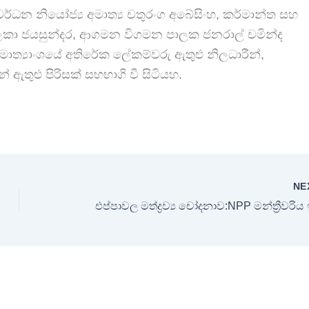
්ධන නියෝජ්‍ය අමාත්‍ය චතුරංග අබේසිංහ, කර්මාන්ත සහ
ිලකා ජයසුන්දර, ආගමන විගමන පාලක ජනරාල් චමින්ද
ාත්‍යාංශයේ අතිරේක ලේකම්වරු ඇතුළු නිලධාරීන්,
ඇතුළු පිරිසක් සහභාගි වී සිටියහ.
NE