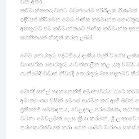
වන අතර,
කර්මාන්තකරුවන්ට ඔවුන්ගේම පරිශීලක ගිණුමක් 
ඉදිරිපත් කිරීමෙන් මෙම ජාතික කර්මාන්ත තොරතුරු 
අනතුරුව එම කර්මාන්තයට ජාතික කර්මාන්ත දත්
සහතිකයක් නිකුත් කරනු ලබයි.
මෙම තොරතුරු පද්ධතියේ දැකිය හැකි විශේෂ ලක්ෂ
ව්‍යාපාරික තොරතුරු යාවත්කාලීන කළ යුතු වීමයි. ම
ගැනීමේදී වඩාත් නිවරදි තොරතුරු මත පදනම්ව තී
මෙහිදී සුනිල් හදුන්නෙත්ති අමාත්‍යවරයා රටේ ක
අමාත්‍යාංශය විසින් මෙසේ ආරම්භ කර ඇති බවත් 
ප්‍රතිපත්ති සම්පාදනය, වෙළඳපල පර්යේෂණ, තර
වටිනා මෙවලමක් ලෙස ක්‍රියා කරමින්, ශ්‍රී ලංකා
තරඟකාරීත්වයක් කරා ගෙන යාමට මාර්ගය සකස් ක