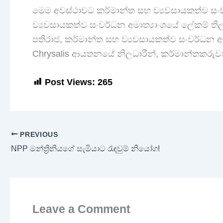
මෙම අවස්ථාවට කර්මාන්ත සහ ව්‍යවසායකත්ව සංවර
ව්‍යවසායකත්ව සංවර්ධන අමාත්‍යාංශයේ ලේකම් ත
පතිරාජ, කර්මාන්ත සහ ව්‍යවසායකත්ව සංවර්ධන අම
Chrysalis ආයතනයේ නිලධාරීන්, කර්මාන්තකරුවන් 
Post Views:
265
PREVIOUS
NPP මන්ත්‍රිනියගේ සැමියාට රැඳවුම් නියෝග!
Leave a Comment