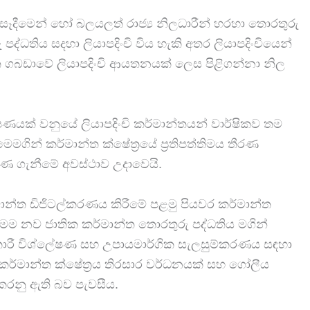
සෑදීමෙන් හෝ බලයලත් රාජ්‍ය නිලධාරීන් හරහා තොරතුරු
පද්ධතිය සදහා ලියාපදිංචි විය හැකි අතර ලියාපදිංචියෙන්
ත ගබඩාවේ ලියාපදිංචි ආයතනයක් ලෙස පිළිගන්නා නිල
ණයක් වනුයේ ලියාපදිංචි කර්මාන්තයන් වාර්ෂිකව තම
ෙමගින් කර්මාන්ත ක්ෂේත්‍රයේ ප්‍රතිපත්තිමය තීරණ
රණ ගැනීමේ අවස්ථාව උදාවෙයි.
ර්මාන්ත ඩිජිටල්කරණය කිරීමේ පළමු පියවර කර්මාන්ත
මෙම නව ජාතික කර්මාන්ත තොරතුරු පද්ධතිය මගින්
ඟකාරී විශ්ලේෂණ සහ උපායමාර්ගික සැලසුම්කරණය සඳහා
වේ කර්මාන්ත ක්ෂේත්‍රය තිරසාර වර්ධනයක් සහ ගෝලීය
රනු ඇති බව පැවසීය.