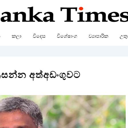
ක
කලා
විදෙස
විශේෂාංග
ව්‍යාපාරික
උතු
්‍රසන්න අත්අඩංගුවට