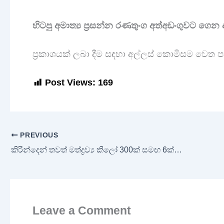
හිටපු අමාත්‍ය ප්‍රසන්න රණතුංග අත්අඩංගුවට ගෙන 
ප්‍රකාශයක් ලබා දීම සඳහා අල්ලස් කොමිසම වෙත
Post Views:
169
PREVIOUS
කිරින්දෙන් තවත් මත්ද්‍රව්‍ය කිලෝ 300ක් සමඟ 6ක් පොලිස් දැලේ!
Leave a Comment