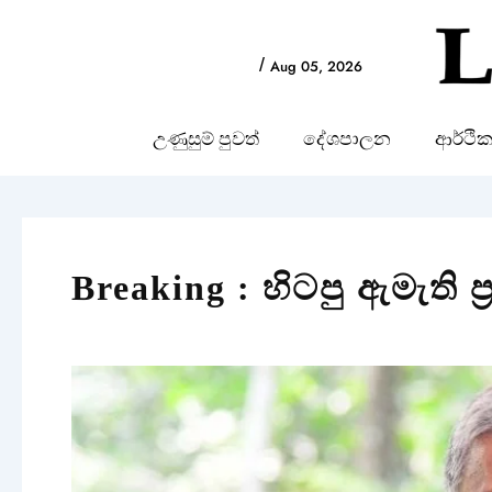
Skip
to
/
Aug 05, 2026
content
උණුසුම් පුවත්
දේශපාලන
ආර්ථි
Breaking : හිටපු ඇමැති ප