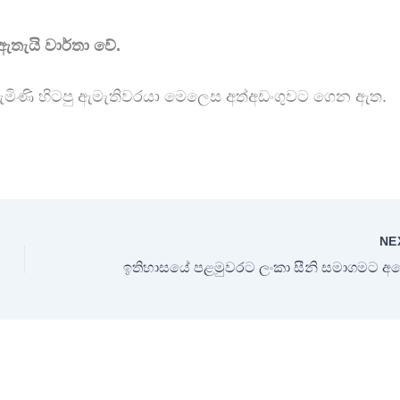
ඇතැයි වාර්තා වේ.
 පැමිණි හිටපු ඇමැතිවරයා මෙලෙස අත්අඩංගුවට ගෙන ඇත.
NE