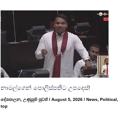
නාමල්ගෙන් පොලිස්පතිට උපදෙස්!
දේශපාලන
,
උණුසුම් පුවත්
/
August 5, 2026
/
News
,
Political
,
top