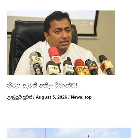
හිටපු ඇමති අකිල රිමාන්ඩ්!
උණුසුම් පුවත්
/
August 5, 2026
/
News
,
top