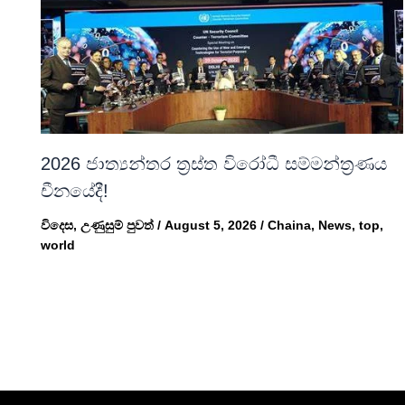
2026 ජාත්‍යන්තර ත්‍රස්ත විරෝධී සම්මන්ත්‍රණය
චීනයේදී!
විදෙස
,
උණුසුම් පුවත්
/
August 5, 2026
/
Chaina
,
News
,
top
,
world