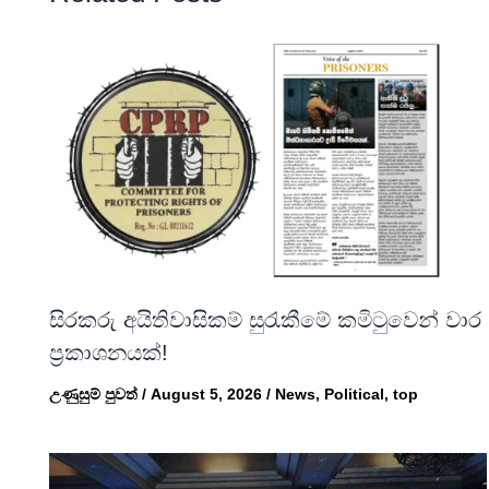
සිරකරු අයිතිවාසිකම් සුරැකීමේ කමිටුවෙන් වාර
ප්‍රකාශනයක්!
උණුසුම් පුවත්
/
August 5, 2026
/
News
,
Political
,
top