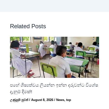
Related Posts
පහේ ශිෂ්‍යත්වය ලියන්න ඉන්න දරුවන්ට විශේෂ
දැනුම් දීමක්!
උණුසුම් පුවත්
/
August 8, 2026
/
News
,
top