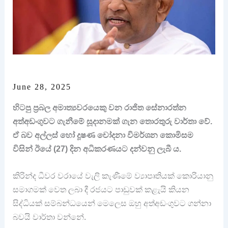
June 28, 2025
හිටපු ප්‍රබල අමාත්‍යවරයෙකු වන රාජිත සේනාරත්න
අත්අඩංගුවට ගැනීමේ සූදානමක් ගැන තොරතුරු වාර්තා වේ.
ඒ බව අල්ලස් හෝ දූෂණ චෝදනා විමර්ශන කොමිසම
විසින් ඊයේ (27) දින අධිකරණයට දන්වනු ලැබී ය.
කිරින්ද ධීවර වරායේ වැලි කැණීමේ ව්‍යාපෘතියක් කොරියානු
සමාගමක් වෙත ලබා දී රජයට පාඩුවක් කළැයි කියන
සිද්ධියක් සම්බන්ධයෙන් මෙලෙස ඔහු අත්අඩංගුවට ගන්නා
බවයි වාර්තා වන්නේ.