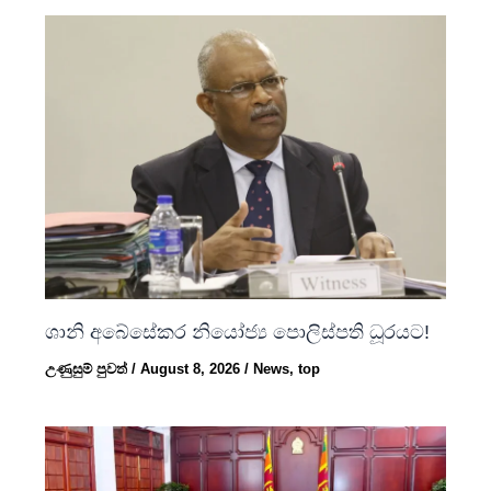
ශානි අබේසේකර නියෝජ්‍ය පොලිස්පති ධූරයට!
උණුසුම් පුවත්
/
August 8, 2026
/
News
,
top