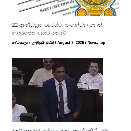
22 ආණ්ඩුක්‍රම ව්‍යවස්ථා සංශෝධන පනත්
කෙටුම්පත ගැසට් කෙරේ!
දේශපාලන
,
උණුසුම් පුවත්
/
August 7, 2026
/
News
,
top
බන්ධනාගාර ප්‍රශ්නය ගැන ජනාධිපති විශේෂ