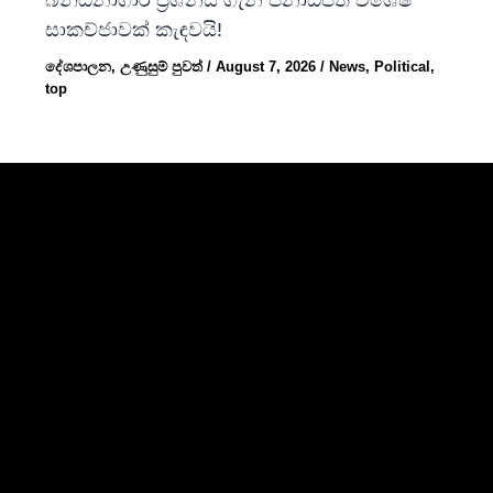
සාකච්ජාවක් කැඳවයි!
දේශපාලන
,
උණුසුම් පුවත්
/
August 7, 2026
/
News
,
Political
,
top