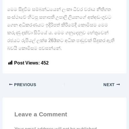
මෙම සිදුවීම සම්බන්ධයෙන් ලංකා ධීවර වරාය නීතිගත
සංස්ථාවේ හිටපු සභාපති උපාලි ලියනගේ අත්අඩංගුවට
ගෙන අධිකරණයට ඉදිරිපත් කිරීමේදී කොමිසම මෙම
කරුණු දක්වා සිටියේ ය. මෙම ගනුදෙනුව හේතුවෙන්
රජයට රුපියල් ලක්ෂ 263කට අධික පාඩුවක් සිදුකර ඇති
බවයි කොමිසම පවසන්නේ.
Post Views:
452
PREVIOUS
NEXT
Leave a Comment