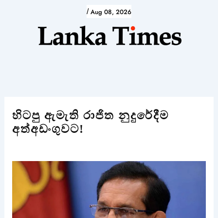
Skip
/
Aug 08, 2026
to
content
හිටපු ඇමැති රාජිත නුදුරේදීම
අත්අඩංගුවට!