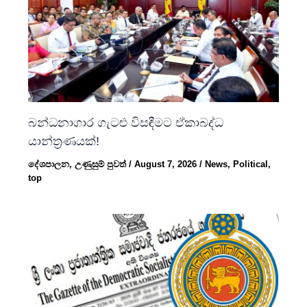
බන්ධනාගාර ගැටළු විසඳීමට ඒකාබද්ධ
යාන්ත්‍රණයක්!
දේශපාලන
,
උණුසුම් පුවත්
/
August 7, 2026
/
News
,
Political
,
top