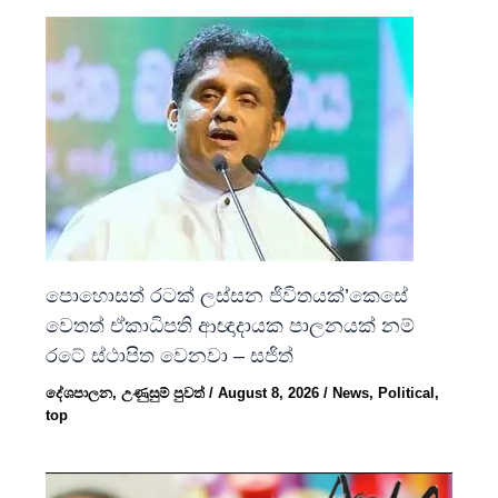
පොහොසත් රටක් ලස්සන ජිවිතයක්’කෙසේ
වෙතත් ඒකාධිපති ආඥාදායක පාලනයක් නම්
රටේ ස්ථාපිත වෙනවා – සජිත්
දේශපාලන
,
උණුසුම් පුවත්
/
August 8, 2026
/
News
,
Political
,
top