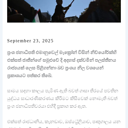
September 23, 2025
ප්‍රංශ ජනාධිපති එමානුවෙල් මැක්‍රෝන් විසින් නිව්යෝර්ක්හි
එක්සත් ජාතීන්ගේ සමුළුවේ දි අදහස් දක්වමින් පලස්තීනය
රාජ්‍යයක් ලෙස පිළිගන්නා බව ප්‍රංශය නිල වශයෙන්
ප්‍රකාශයට පත්කර තිබේ.
සාමය සඳහා කාලය පැමිණ ඇති බවත් ගාසා තීරයේ පවතින
යුද්ධය සාධාරණීකරණය කිරීමට කිසිවෙක් නොමැති බවත්
ප්‍රංශ ජනාධිපතිවරයා එහිදී ප්‍රකාශ කර ඇත.
එක්සත් රාජධානිය, කැනඩාව, ඔස්ට්‍රේලියාව, පෘතුගාලය යන