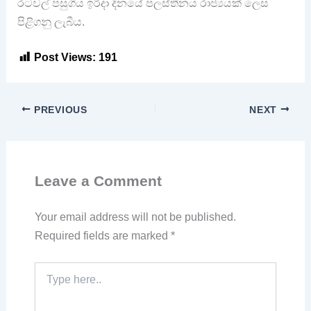
රටවල් පසුගිය ඉරිදා දිනයේ පලස්තීනය රාජ්‍යයක් ලෙස
පිළිගනු ලැබීය.
Post Views:
191
PREVIOUS
NEXT
Leave a Comment
Your email address will not be published.
Required fields are marked
*
Type
here..