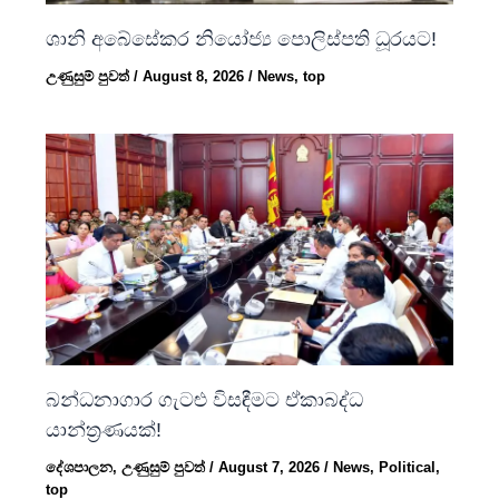
ශානි අබේසේකර නියෝජ්‍ය පොලිස්පති ධූරයට!
උණුසුම් පුවත්
/
August 8, 2026
/
News
,
top
බන්ධනාගාර ගැටළු විසඳීමට ඒකාබද්ධ
යාන්ත්‍රණයක්!
දේශපාලන
,
උණුසුම් පුවත්
/
August 7, 2026
/
News
,
Political
,
top