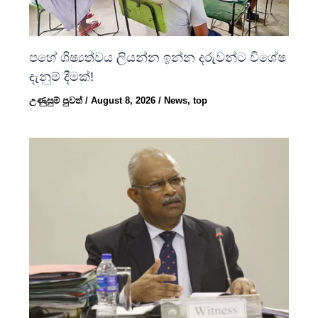
පහේ ශිෂ්‍යත්වය ලියන්න ඉන්න දරුවන්ට විශේෂ
දැනුම් දීමක්!
උණුසුම් පුවත්
/
August 8, 2026
/
News
,
top