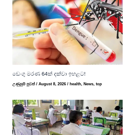
ඩෙංගු මරණ 64ක් දක්වා ඉහළට!
උණුසුම් පුවත්
/
August 8, 2026
/
health
,
News
,
top