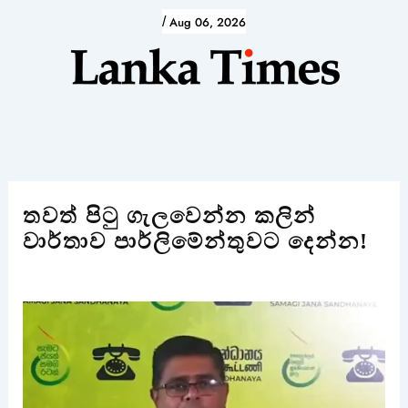
Skip
/
Aug 06, 2026
to
content
තවත් පිටු ගැලවෙන්න කලින්
වාර්තාව පාර්ලිමේන්තුවට දෙන්න!