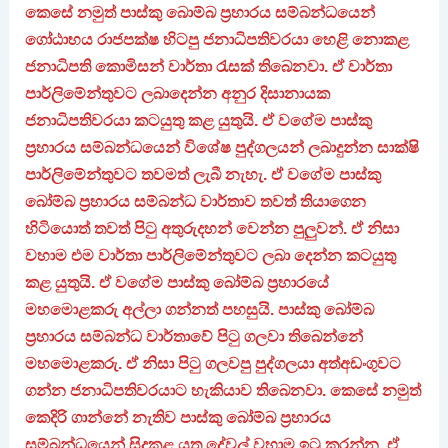
කෙසේ නමුත් පාස්කු බොම්බ ප්‍රහාරය සම්බන්ධයෙන්
ගෝඨාභය රාජපක්ෂ හිටපු ජනාධිපතිවරයා හෙළි නොකළ
ජනාධිපති කොමිසන් වාර්තා රැසක් තිබෙනවා. ඒ වාර්තා
පාර්ලිමේන්තුවට ලබාදෙන්න අනුර දිසානායක
ජනාධිපතිවරයා කටයුතු කළ යුතුයි. ඒ වගේම පාස්කු
ප්‍රහාරය සම්බන්ධයෙන් විශේෂ පුද්ගලයන් ලබාදුන්න සාක්ෂි
පාර්ලිමේන්තුවට තවමත් ලැබී නැහැ. ඒ වගේම පාස්කු
බෝම්බ ප්‍රහාරය සම්බන්ධ වාර්තාව තවත් තියාගෙන
හිටියොත් තවත් පිටු අතුරුදහන් වෙන්න පුලුවන්. ඒ නිසා
වහාම එම වාර්තා පාර්ලිමේන්තුවට ලබා දෙන්න කටයුතු
කළ යුතුයි. ඒ වගේම පාස්කු බෝම්බ ප්‍රහාරයේ
මහමොළකරු අල්ලා ගන්නත් පහසුයි. පාස්කු බෝම්බ
ප්‍රහාරය සම්බන්ධ වාර්තාවේ පිටු ගලවා තිබෙන්නේ
මහමොළකරු. ඒ නිසා පිටු ගලවපු පුද්ගලයා අත්අඩංගුවට
ගන්න ජනාධිපතිවරයාට හැකියාව තිබෙනවා. කෙසේ නමුත්
කෙදිරි ගාන්නේ නැතිව පාස්කු බෝම්බ ප්‍රහාරය
සම්බන්ධයෙන් සිදුකළ යුතු දේවල් වහාම ඉටු කරන්න. ඒ