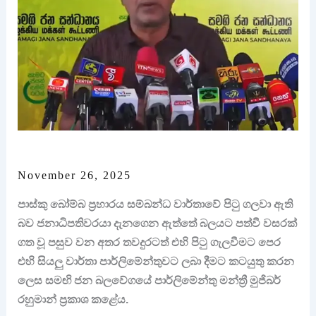
November 26, 2025
පාස්කු බෝම්බ ප්‍රහාරය සම්බන්ධ වාර්තාවේ පිටු ගලවා ඇති
බව ජනාධිපතිවරයා දැනගෙන ඇත්තේ බලයට පත්වී වසරක්
ගත වූ පසුව වන අතර තවදුරටත් එහි පිටු ගැලවීමට පෙර
එහි සියලු වාර්තා පාර්ලිමේන්තුවට ලබා දීමට කටයුතු කරන
ලෙස සමඟි ජන බලවේගයේ පාර්ලිමේන්තු මන්ත්‍රී මුජිබර්
රහුමාන් ප්‍රකාශ කළේය.