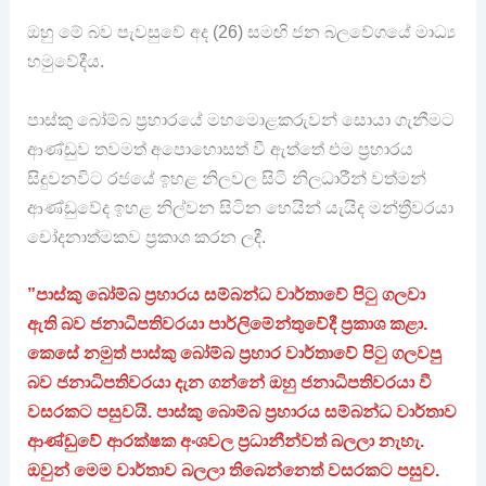
ඔහු මේ බව පැවසුවේ අද (26) සමඟි ජන බලවේගයේ මාධ්‍ය
හමුවේදීය.
පාස්කු බෝම්බ ප්‍රහාරයේ මහමොළකරුවන් සොයා ගැනීමට
ආණ්ඩුව තවමත් අපොහොසත් වී ඇත්තේ එම ප්‍රහාරය
සිදුවනවිට රජයේ ඉහළ නිලවල සිටි නිලධාරීන් වත්මන්
ආණ්ඩුවේද ඉහළ නිල්වන සිටින හෙයින් යැයිද මන්ත්‍රීවරයා
චෝදනාත්මකව ප්‍රකාශ කරන ලදී.
”පාස්කු බෝම්බ ප්‍රහාරය සම්බන්ධ වාර්තාවේ පිටු ගලවා
ඇති බව ජනාධිපතිවරයා පාර්ලිමේන්තුවේදී ප්‍රකාශ කළා.
කෙසේ නමුත් පාස්කු බෝම්බ ප්‍රහාර වාර්තාවේ පිටු ගලවපු
බව ජනාධිපතිවරයා දැන ගන්නේ ඔහු ජනාධිපතිවරයා වී
වසරකට පසුවයි. පාස්කු බොම්බ ප්‍රහාරය සම්බන්ධ වාර්තාව
ආණ්ඩුවේ ආරක්ෂක අංශවල ප්‍රධානීන්වත් බලලා නැහැ.
ඔවුන් මෙම වාර්තාව බලලා තිබෙන්නෙත් වසරකට පසුව.