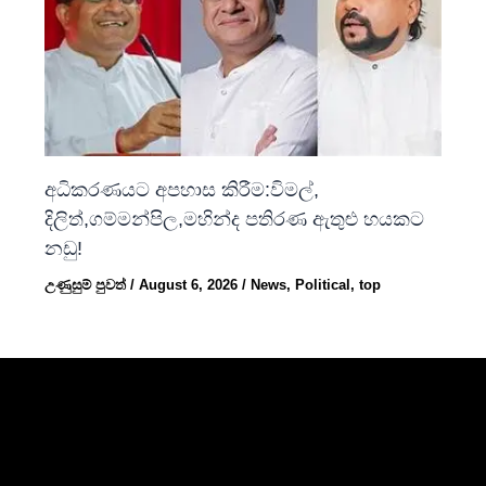
අධිකරණයට අපහාස කිරීම:විමල්,
දිලිත්,ගම්මන්පිල,මහින්ද පතිරණ ඇතුළු හයකට
නඩු!
උණුසුම් පුවත්
/
August 6, 2026
/
News
,
Political
,
top