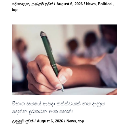
දේශපාලන
,
උණුසුම් පුවත්
/
August 6, 2026
/
News
,
Political
,
top
විභාග සමයේ ආපදා තත්ත්වයක් නම් දැනුම්
දෙන්න දුරකථන අංක පහක්!
උණුසුම් පුවත්
/
August 6, 2026
/
News
,
top