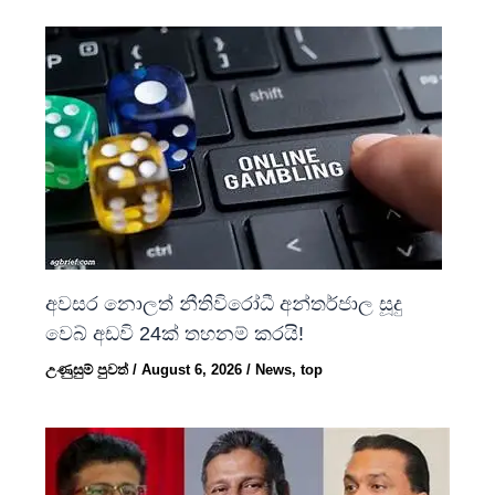
අවසර නොලත් නීතිවිරෝධී අන්තර්ජාල සූදු
වෙබ් අඩවි 24ක් තහනම් කරයි!
උණුසුම් පුවත්
/
August 6, 2026
/
News
,
top