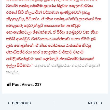
වගේම පාස්කු බොම්බ ප්‍රහාරය සිදුවන කාලයේ එවක
රජයේ සිටි නිලධාරින් වර්තමාන ආණ්ඩුවෙන් ඉහළ
නිලතලවල සිටිනවා. ඒ නිසා පාස්කු බොම්බ ප්‍රහාරයේ මහ
මොළකරු කවුරුන්දැයි සොයාගන්න ආණ්ඩුව
නොහැකිවෙලා තිබෙන්නේ. ඒ පිරිස හෙළිදරව් වන නිසා
තමයි ආණ්ඩුව විශ්වාසභංග යෝජනාව ගෙන ඒමට ඉඩ
ලබා නොදුන්නේ. ඒ නිසා ගෝඨාභය රාජපක්ෂ හිටපු
ජනාධිපතිවරයා භාර නොදුන්න වාර්තාව වහාම
පාර්ලිමේන්තුවට භාර දෙන්නැයි ජනාධිපතිවරයාගෙන්
ඉල්ලා සිටිනවා.”
යනුවෙන් මන්ත්‍රීවරයා තවදුරටත් සඳහන්
කළේය.
Post Views:
217
PREVIOUS
NEXT