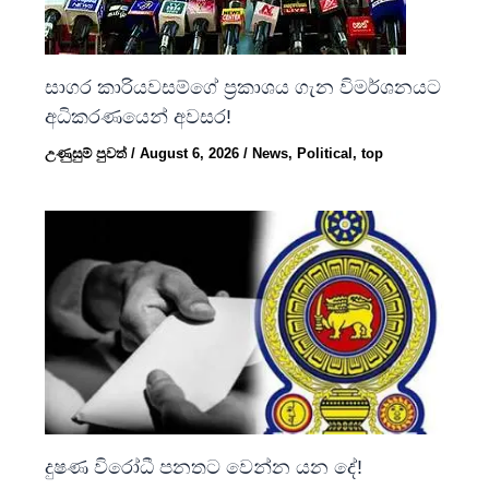
සාගර කාරියවසම්ගේ ප්‍රකාශය ගැන විමර්ශනයට
අධිකරණයෙන් අවසර!
උණුසුම් පුවත්
/
August 6, 2026
/
News
,
Political
,
top
දුෂණ විරෝධී පනතට වෙන්න යන දේ!